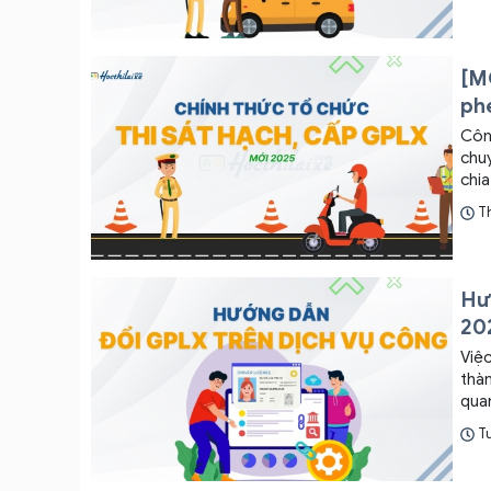
[M
phé
Công
chuy
chia
T
Hư
20
Việc
thàn
quan
Hoct
T
hiện