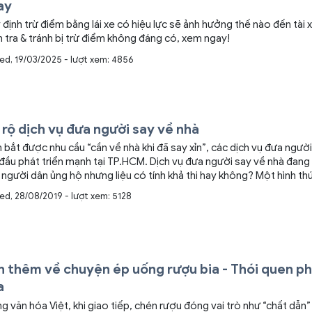
ay
định trừ điểm bằng lái xe có hiệu lực sẽ ảnh hưởng thế nào đến tài
 tra & tránh bị trừ điểm không đáng có, xem ngay!
ed, 19/03/2025 - lượt xem: 4856
rộ dịch vụ đưa người say về nhà
bắt được nhu cầu “cần về nhà khi đã say xỉn”, các dịch vụ đưa ngườ
hát triển mạnh tại TP.HCM. Dịch vụ đưa người say về nhà đang được đông
gười dân ủng hộ nhưng liệu có tính khả thi hay không? Một hình thức phát triển
 của dịch vụ là các quán ăn uống ở một số thành phố lớn như Hà Nộ
ed, 28/08/2019 - lượt xem: 5128
hận giữ xe qua đêm và phân công người đưa khách bị say rượu, bia v
 đây có là giải pháp an toàn, hãy cùng Thiên Tâm tìm hiểu nhé!
n thêm về chuyện ép uống rượu bia - Thói quen p
a
g văn hóa Việt, khi giao tiếp, chén rượu đóng vai trò như “chất dẫn