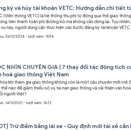
g ký và hủy tài khoản VETC: Hướng dẫn chi tiết t
 (Viễn thông VETC) là hệ thống thu phí tự động qua thẻ giao thông
ng tiện thanh toán phí đường bộ mà không cần dừng lại. Tuy nhiên
 vụ này, người dùng cần thực hiện các bước đăng ký tài khoản VETC 
trình hủy tài khoản khi không còn nhu cầu sử dụng. Dưới đây là hướn
hu, 26/12/2024 - lượt xem: 1594
 từ A đến Z tại Hocthilaixe.com về cách đăng ký và hủy tài khoản VE
C NHÌN CHUYÊN GIA | 7 thay đổi tác động tích c
n hoá giao thông Việt Nam
hóa khi tham gia giao thông không còn là một câu chuyện mới mẻ ở
thế nào để giảm thiểu số vụ tai nạn giao thông và cải thiện văn ho
i người Việt?
n, 14/11/2021 - lượt xem: 1672
T] Trừ điểm bằng lái xe - Quy định mới tài xế cần 