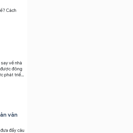
 xế? Cách
i say về nhà
i, TP.HCM …
ề tận nhà.
hản văn
” đưa đẩy câu