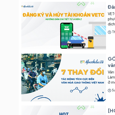
Đăn
VETC
phươ
dịch
quy 
T
tiết
GÓ
vă
Văn 
Làm 
ở mỗ
Su
[HO