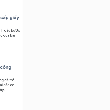
 cấp giấy
ánh dấu bước
ểu qua bài
 công
ng đã trở
tại các cơ
đây
ể tự tin thực