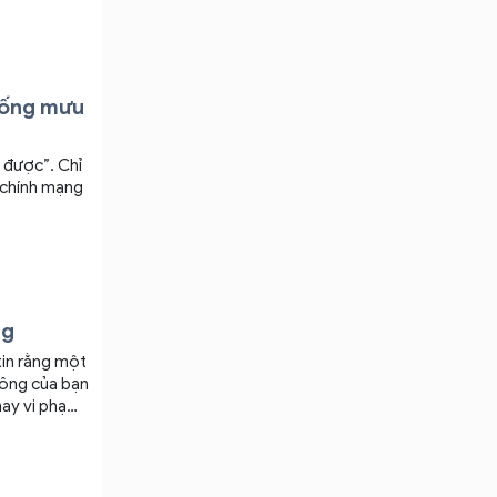
từ phía sau.
sống mưu
a được”. Chỉ
 chính mạng
ng
hông của bạn
 phạt gửi
n. Mọi điều