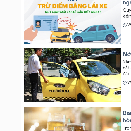
ng
Quy 
kiểm
W
Nở 
Nắm 
bắt đầu p
đảo n
khác
W
sẽ n
Liệu
Bà
hó
Tron