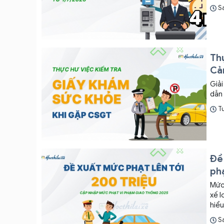
S
Thự
Cản
Giải
dẫn 
Tu
Đề
ph
Mức 
xế l
hiểu
S