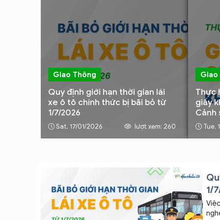
Giao Thông
Giao
Quy định giới hạn thời gian lái
Thực 
xe ô tô chính thức bị bãi bỏ từ
giấy 
1/7/2026
Cảnh s
Sat, 17/01/2026
lượt xem: 260
Tue, 
Quy
1/
Việc
ngh