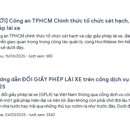
ỚI] Công an TPHCM Chính thức tổ chức sát hạch,
p lái xe
 an TPHCM chính thức tổ chức sát hạch và cấp giấy phép lái xe, đ
ển giao quan trọng trong công tác quản lý, cùng Hocthilaixe tìm hi
 sẻ dưới đây.
hu, 15/05/2025 - lượt xem: 583
ớng dẫn ĐỔI GIẤY PHÉP LÁI XE trên cổng dịch vụ
25
 đổi giấy phép lái xe (GPLX) tại Việt Nam thông qua cổng dịch vụ cô
h một giải pháp hiện đại và tiện lợi. Bạn không còn phải chờ đợi lâu 
 nhà nước hay trải qua những thủ tục rườm rà như trước đây. Dưới 
hilaixe sẽ là hướng dẫn cụ thể, chi tiết và dễ hiểu nhất để bạn có th
ue, 04/03/2025 - lượt xem: 3343
 việc đổi GPLX một cách nhanh chóng và an toàn.