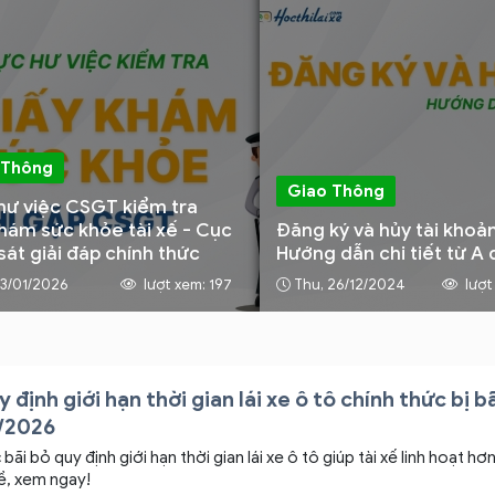
 Thông
Giao Thông
hư việc CSGT kiểm tra
khám sức khỏe tài xế - Cục
Đăng ký và hủy tài khoả
át giải đáp chính thức
Hướng dẫn chi tiết từ A 
13/01/2026
lượt xem: 197
Thu, 26/12/2024
lượt
 định giới hạn thời gian lái xe ô tô chính thức bị b
7/2026
 bãi bỏ quy định giới hạn thời gian lái xe ô tô giúp tài xế linh hoạt hơ
ề, xem ngay!