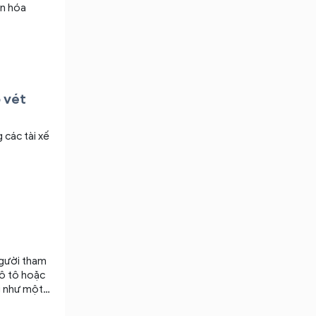
ăn hóa
o vét
các tài xế
người tham
tô tô hoặc
 khác. Thậm