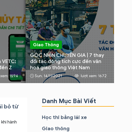
Giao Thông
GÓC NHÌN CHUYÊN GIA | 7 thay
n VETC:
đổi tác động tích cực đến văn
đến Z
hoá giao thông Việt Nam
 xem: 1594
Sun, 14/11/2021
lượt xem: 1672
Danh Mục Bài Viết
ãi bỏ từ
Học thi bằng lái xe
n khi hành
Giao thông