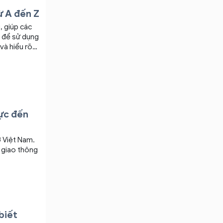
ừ A đến Z
, giúp các
, để sử dụng
và hiểu rõ
g dẫn chi
TC.
ực đến
 Việt Nam.
á giao thông
biết