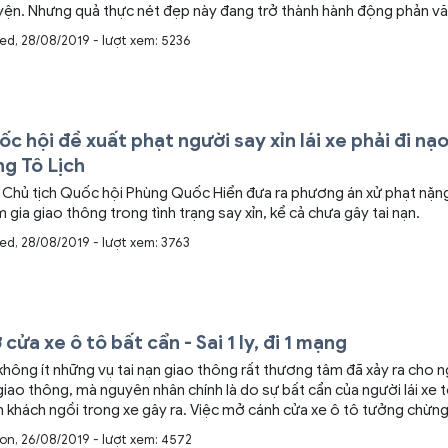
yện. Nhưng quả thực nét đẹp này đang trở thành hành động phản v
ed, 28/08/2019 - lượt xem: 5236
c hội đề xuất phạt người say xỉn lái xe phải đi nạ
ng Tô Lịch
Chủ tịch Quốc hội Phùng Quốc Hiển đưa ra phương án xử phạt nặng 
 gia giao thông trong tình trạng say xỉn, kể cả chưa gây tai nạn.
ed, 28/08/2019 - lượt xem: 3763
cửa xe ô tô bất cẩn - Sai 1 ly, đi 1 mạng
hông ít những vụ tai nạn giao thông rất thương tâm đã xảy ra cho 
giao thông, mà nguyên nhân chính là do sự bất cẩn của người lái xe 
h ngồi trong xe gây ra. Việc mở cánh cửa xe ô tô tưởng chừng như một
 tác rất đơn giản nhưng có thể gây ra tai nạn nguy hiểm cho người
on, 26/08/2019 - lượt xem: 4572