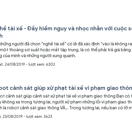
chết người, nếu không có sự quan sát kỹ người tham gia giao thông 
hề tài xế - Đầy hiểm nguy và nhọc nhằn với cuộc 
h
những người đã chọn “nghề tài xế” có lẽ đã xác định “vào là không r
một thoáng sơ suất hoặc mất tập trung, là có thể phải trả giá bằng
g của mình và những người xung quanh.
at, 24/08/2019 - lượt xem: 6302
ot cảnh sát giúp xử phạt tài xế vi phạm giao thô
 cảnh sát giúp cảnh sát xử phạt tài xế vi phạm giao thông Bạn có tin rằng một
 không xa trong tương lai, người xử phạm những lỗi vi phạm giao t
robot cảnh sát giao thông VÀ… Trong tương lai, nếu bạn có lỡ may vi phạm
lỗi nhỏ như rẽ phải nhưng không bật đèn xi nhan thì cũng sẽ có giấy
i, 23/08/2019 - lượt xem: 3623
 những lỗi vi phạm đó sẽ được giám sát bởi Robot cảnh
ế tất yếu của tương lai Bạn có tin rằng ngày 24/7 vừa qua, Trung Quốc đã
ụng robot để ghi hình lại những lỗi vi phạm giao thông của người dâ