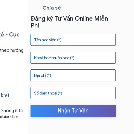
Chia sẻ
Đăng ký Tư Vấn Online Miễn
Phí
xế - Cục
Tên học viên (*)
ụ theo hướng
Khoá học muốn học (*)
Địa chỉ (*)
Số điện thoại (*)
t vi
Nhận Tư Vấn
không ít tài
ilaixe tìm