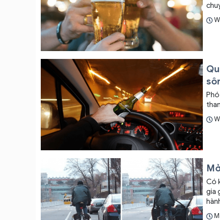
chu
W
Quố
sô
Phó 
tham
W
Mở 
Có k
gia 
hành khác
thao
M