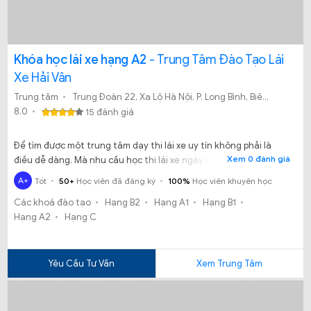
Khóa học lái xe hạng A2
- Trung Tâm Đào Tạo Lái
Xe Hải Vân
Trung tâm
Trung Đoàn 22, Xa Lộ Hà Nội, P. Long Bình, Biên Hòa – Đồng Nai.
8.0
15 đánh giá
Để tìm được một trung tâm dạy thi lái xe uy tín không phải là
Xem 0 đánh giá
điều dễ dàng. Mà nhu cầu học thi lái xe ngày càng nhiều, và để
đáp ứng nhu cầu đó thì những trung tâm dạy lái xe cũng ra đời
A+
Tốt
50+
Học viên đã đăng ký
100%
Học viên khuyên học
hàng loạt. Thế nhưng, bạn không biết học lái xe tại đâu là tốt?
Các khoá đào tạo
Hạng B2
Hạng A1
Hạng B1
Học tại Trung tâm đào tạo lái xe Hải Vân có chất lượng không?
Hạng A2
Hạng C
Yêu Cầu Tư Vấn
Xem Trung Tâm