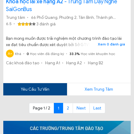
Khóa học lái xe hạng A2
- Trung Tâm Dạy Nghề
SaiGonBus
Trung tâm
66 Phổ Quang, Phường 2, Tân Bình, Thành phố Hồ Chí Minh
6.5
3 đánh giá
Bạn mong muốn được trải nghiệm một chương trình đào tạo lái
Xem 0 đánh giá
xe đạt tiêu chuẩn được xét duyệt bởi Sở GTVT TPHCM. Nhưng
bạn không biết học tại Trung tâm dạy nghề SaigonBus có uy tín
A+
Khá
0
Học viên đã đăng ký
33.3%
Học viên khuyên học
và đảm bảo có bằng sớm nhất?
Các khoá đào tạo
Hạng A1
Hạng A2
Hạng B2
Yêu Cầu Tư Vấn
Xem Trung Tâm
Page 1 / 2
1
2
Next
Last