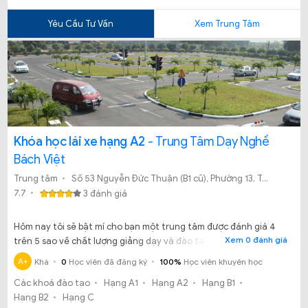
Yêu Cầu Tư Vấn
Xem Trung Tâm
Khóa học lái xe hạng A2
- Trung Tâm Dạy Nghề
Bách Việt
Trung tâm
Số 53 Nguyễn Đức Thuận (B1 cũ), Phường 13, Tân Bình, TP. HCM.
7.7
3 đánh giá
Hôm nay tôi sẽ bật mí cho bạn một trung tâm được đánh giá 4
Xem 0 đánh giá
trên 5 sao về chất lượng giảng dạy và đào tạo lái xe. Trung tâm
dạy nghề Bách Việt đào tạo đầy đủ các hạng bằng hãy cùng tìm
A+
Khá
0
Học viên đã đăng ký
100%
Học viên khuyên học
hiểu nhé!
Các khoá đào tạo
Hạng A1
Hạng A2
Hạng B1
Hạng B2
Hạng C