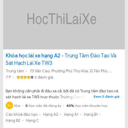
Khóa học lái xe hạng A2
- Trung Tâm Đào Tạo Và
Sát Hạch Lái Xe TW3
Trung tâm
73 Văn Cao, Phường Phú Thọ Hòa, Q.Tân Phú, Tp.HCM
7.9
5 đánh giá
Bạn không cần phải đi đâu xa cả, bởi đã có Trung tâm đào tạo và
Xem 0 đánh giá
sát hạch lái xe TW3 trực thuộc Trường Cao đẳng nghề giao
thông vận tải trung ương III ở đây rồi. Trung tâm đào tạo lái xe
A+
Khá
0
Học viên đã đăng ký
40%
Học viên khuyên học
TW3 với lợi thế gần ngay trung tâm thành phố Hồ Chí Minh việc
Các khoá đào tạo
Hạng A2
Hạng A1
Hạng B1
đi học, đi thi sát hạch đối với học viên học lái xe đây là điều kiện
Hạng B2
Hạng C
lý tưởng.