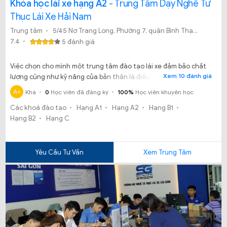
Khóa học lái xe hạng A2
- Trung Tâm Dạy Nghề Tư
Thục Lái Xe Hải Nam
Trung tâm
5/45 Nơ Trang Long, Phường 7, quận Bình Thạnh, TP. Hồ Chí Minh ( hẻm số 5 cạnh bệnh viện Ung Bướu)
7.4
5 đánh giá
Việc chọn cho mình một trung tâm đào tạo lái xe đảm bảo chất
Xem 10 đánh giá
lượng cũng như kỹ năng của bản thân là điều vô cùng quan
trọng. Vậy học thi lái xe tại Trung tâm dạy nghề tư thục lái xe Hải
A+
Khá
0
Học viên đã đăng ký
100%
Học viên khuyên học
Nam có uy tín, chất lượng có đảm bảo tỷ lệ đậu tại TP.HCM hay
Các khoá đào tạo
Hạng A1
Hạng A2
Hạng B1
không?
Hạng B2
Hạng C
Yêu Cầu Tư Vấn
Xem Trung Tâm