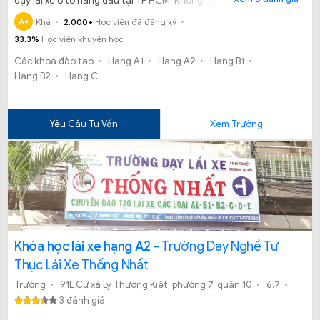
dạy lái xe ô tô hàng đầu tại TP HCM. Không ngừng nỗ lực và cố
gắng, trường dạy học lái xe an ninh tự hào mang đến cho bạn
A+
Khá
2.000+
Học viên đã đăng ký
những giá trị hoàn toàn khác biệt.
33.3%
Học viên khuyên học
Các khoá đào tạo
Hạng A1
Hạng A2
Hạng B1
Hạng B2
Hạng C
Yêu Cầu Tư Vấn
Xem Trường
Khóa học lái xe hạng A2
- Trường Dạy Nghề Tư
Thục Lái Xe Thống Nhất
Trường
91L Cư xá Lý Thường Kiệt, phường 7, quận 10
6.7
3 đánh giá