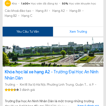
và Sát Hạch thi GPLX hạng A, B, C.
A+
Khá
1.600+
Học viên đã đăng ký
50%
Học viên khuyên học
Các khoá đào tạo
Hạng A1
Hạng A2
Hạng B1
Hạng B2
Hạng C
Yêu Cầu Tư Vấn
Xem Trường
Khóa học lái xe hạng A2
- Trường Đại Học An Ninh
Nhân Dân
Trường
Km18 Xa lộ Hà Nội, Phường Linh Trung, Quận Thủ Đức, TP.HCM
6.9
3 đánh giá
Trường Đại học An Ninh Nhân Dân là một trong những trường
Xem 0 đánh giá