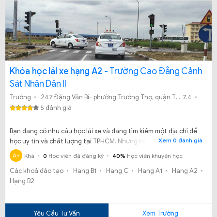
Khóa học lái xe hạng A2
- Trường Cao Đẳng Cảnh
Sát Nhân Dân II
Trường
247 Đặng Văn Bi- phường Trường Thọ, quận Thủ Đức, TP. HCM.
7.4
5 đánh giá
Bạn đang có nhu cầu học lái xe và đang tìm kiếm một địa chỉ để
Xem 0 đánh giá
học uy tín và chất lượng tại TPHCM. Nhưng bạn vẫn đang phân
vân không biết học lái xe ô tô tại Trường cao đẳng cảnh sát
A+
Khá
0
Học viên đã đăng ký
40%
Học viên khuyên học
nhân dân II có uy tín chất lượng và đảm bảo có tấm bằng đúng
Các khoá đào tạo
Hạng B1
Hạng C
Hạng A1
Hạng A2
hạn cho bạn hay không?
Hạng B2
Yêu Cầu Tư Vấn
Xem Trường