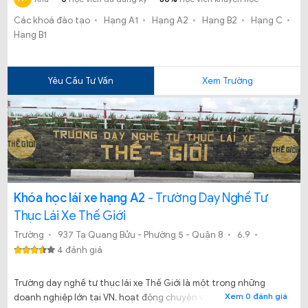
Các khoá đào tạo
Hạng A1
Hạng A2
Hạng B2
Hạng C
Hạng B1
Yêu Cầu Tư Vấn
Xem Trường
Khóa học lái xe hạng A2
- Trường Dạy Nghề Tư
Thục Lái Xe Thế Giới
Trường
937 Tạ Quang Bửu - Phường 5 - Quận 8
6.9
4 đánh giá
Trường day nghề tư thục lái xe Thế Giới là một trong những
Xem 0 đánh giá
doanh nghiệp lớn tại VN, hoạt động chuyên về lĩnh vực Đào Tạo