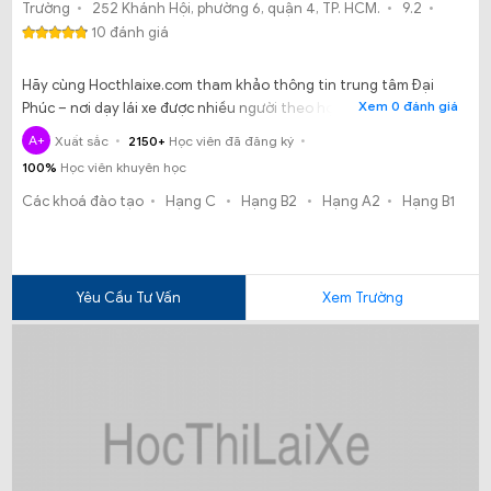
Trường
252 Khánh Hội, phường 6, quận 4, TP. HCM.
9.2
10 đánh giá
Hãy cùng Hocthlaixe.com tham khảo thông tin trung tâm Đại
Xem 0 đánh giá
Phúc – nơi dạy lái xe được nhiều người theo học tại TP HCM.
A+
Xuất sắc
2150+
Học viên đã đăng ký
100%
Học viên khuyên học
Các khoá đào tạo
Hạng C
Hạng B2
Hạng A2
Hạng B1
Yêu Cầu Tư Vấn
Xem Trường