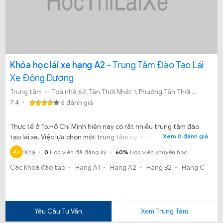
Khóa học lái xe hạng A2
- Trung Tâm Đào Tạo Lái
Xe Đông Dương
Trung tâm
Toà nhà 67, Tân Thới Nhất 1, Phường Tân Thới Nhất, Quận 12, TP.HCM
7.4
5 đánh giá
Thực tế ở Tp.Hồ Chí Minh hiện nay có rất nhiều trung tâm đào
Xem 0 đánh giá
tạo lái xe. Việc lựa chọn một trung tâm uy tín là hết sức khó
khăn. Vậy chúng ta có nên theo học tại Trung tâm đào tạo lái xe
A+
Khá
0
Học viên đã đăng ký
60%
Học viên khuyên học
Đông Dương không?
Các khoá đào tạo
Hạng A1
Hạng A2
Hạng B2
Hạng C
Yêu Cầu Tư Vấn
Xem Trung Tâm