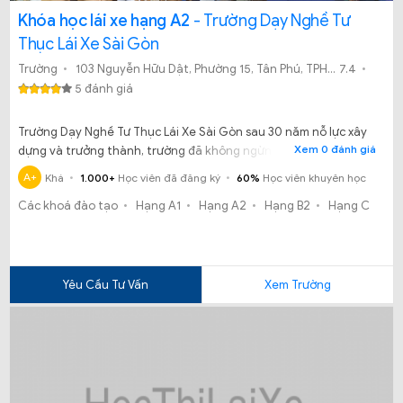
Khóa học lái xe hạng A2
- Trường Dạy Nghề Tư
Thục Lái Xe Sài Gòn
Trường
103 Nguyễn Hữu Dật, Phường 15, Tân Phú, TPHCM
7.4
5 đánh giá
Trường Dạy Nghề Tư Thục Lái Xe Sài Gòn sau 30 năm nỗ lực xây
Xem 0 đánh giá
dựng và trưởng thành, trường đã không ngừng vươn lên khẳng
định vị thế trong hệ thống trường nghề dạy lái xe uy tín trên địa
A+
Khá
1.000+
Học viên đã đăng ký
60%
Học viên khuyên học
bàn TPHCM.
Các khoá đào tạo
Hạng A1
Hạng A2
Hạng B2
Hạng C
Yêu Cầu Tư Vấn
Xem Trường