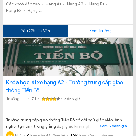
Các khoá đào tạo
Hạng A1
Hạng A2
Hạng B1
dàng hơn.
Hạng B2
Hạng C
Yêu Cầu Tư Vấn
Xem Trường
Khóa học lái xe hạng A2
- Trường trung cấp giao
thông Tiến Bộ
Trường
7.1
5 đánh giá
Trường trung cấp giao thông Tiến Bộ có đội ngũ giáo viên lành
Xem 5 đánh giá
nghề, tận tâm trong giảng dạy, giàu kinh nghiệm trong việc
truyền đạt kiến thức cho học viên.
A+
Khá
0
Học viên đã đăng ký
80%
Học viên khuyên học