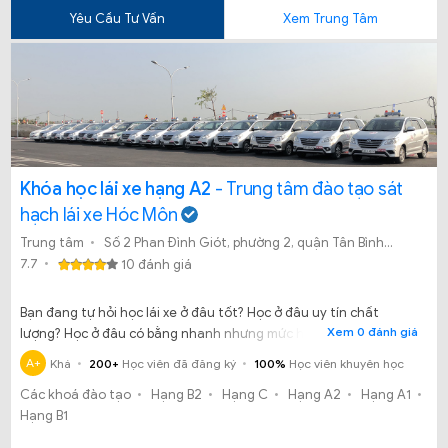
Yêu Cầu Tư Vấn
Xem Trung Tâm
Khóa học lái xe hạng A2
- Trung tâm đào tạo sát
hạch lái xe Hóc Môn
Trung tâm
Số 2 Phan Đình Giót, phường 2, quận Tân Bình, Tp.HCM
7.7
10 đánh giá
Bạn đang tự hỏi học lái xe ở đâu tốt? Học ở đâu uy tín chất
Xem 0 đánh giá
lượng? Học ở đâu có bằng nhanh nhưng mức học phí phải đúng
quy định?
A+
Khá
200+
Học viên đã đăng ký
100%
Học viên khuyên học
Các khoá đào tạo
Hạng B2
Hạng C
Hạng A2
Hạng A1
Hạng B1