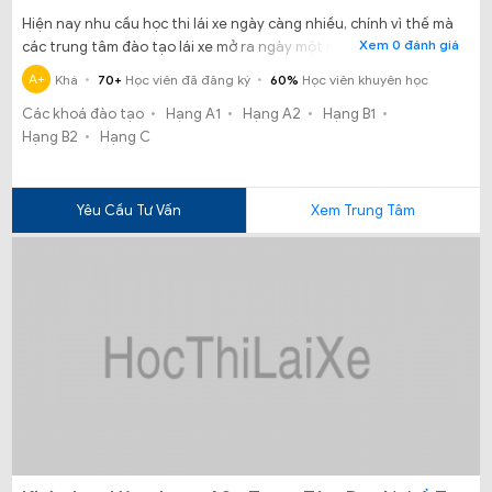
Hiện nay nhu cầu học thi lái xe ngày càng nhiều, chính vì thế mà
Xem 0 đánh giá
các trung tâm đào tạo lái xe mở ra ngày một nhiều hơn, song
song với điều đó thì chất lượng dạy học và độ uy tín của những
A+
Khá
70+
Học viên đã đăng ký
60%
Học viên khuyên học
nơi đào tạo lái xe cũng là mối băn khoăn và lo lắng của rất nhiều
Các khoá đào tạo
Hạng A1
Hạng A2
Hạng B1
người khi đăng ký học lái xe. Thế nhưng bạn đã biết đến Trung
Hạng B2
Hạng C
Tâm Dạy Nghề Tiến Đạt – một địa chỉ đào tạo lái xe uy tín?
Yêu Cầu Tư Vấn
Xem Trung Tâm