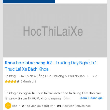
Khóa học lái xe hạng A2
- Trường Dạy Nghề Tư
Thục Lái Xe Bách Khoa
Trường
14 Thích Quảng Đức, Phường 5, Phú Nhuận, Thành phố Hồ Chí Minh 15:06
7.2
5 đánh giá
Trường dạy nghề Tư Thục lái xe Bách Khoa là trung tâm đào tạo
Xem 0 đánh giá
lái xe uy tín tại TP HCM, không ngừng nỗ lực nâng cao chất
lượng đào tạo, nghiệp vụ sư phạm của giáo viên, đầu tư xe đời
A+
Khá
0
Học viên đã đăng ký
0%
Học viên khuyên học
mới và cải tiến quy trình đào tạo để việc học, thi trở nên dễ