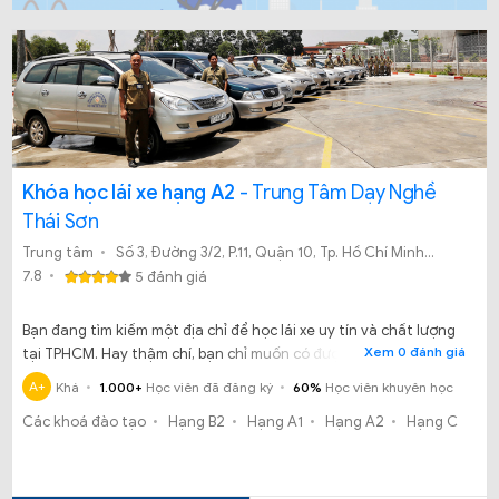
Khóa học lái xe hạng A2
- Trung Tâm Dạy Nghề
Thái Sơn
Trung tâm
Số 3, Đường 3/2, P.11, Quận 10, Tp. Hồ Chí Minh
7.8
5 đánh giá
Bạn đang tìm kiếm một địa chỉ để học lái xe uy tín và chất lượng
Xem 0 đánh giá
tại TPHCM. Hay thậm chí, bạn chỉ muốn có được tấm bằng để
phục vụ cho nhu cầu đi lại – công việc hiện tại. Nhưng bạn vẫn
A+
Khá
1.000+
Học viên đã đăng ký
60%
Học viên khuyên học
đang phân vân không biết học lái xe ô tô tại Trung tâm dạy nghề
Các khoá đào tạo
Hạng B2
Hạng A1
Hạng A2
Hạng C
Thái Sơn TP.HCM có uy tín chất lượng hay không?