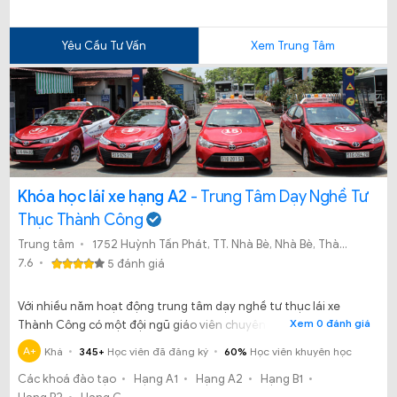
Yêu Cầu Tư Vấn
Xem Trung Tâm
Khóa học lái xe hạng A2
- Trung Tâm Dạy Nghề Tư
Thục Thành Công
Trung tâm
1752 Huỳnh Tấn Phát, TT. Nhà Bè, Nhà Bè, Thành phố Hồ Chí Minh
7.6
5 đánh giá
Với nhiều năm hoạt động trung tâm dạy nghề tư thục lái xe
Xem 0 đánh giá
Thành Công có một đội ngũ giáo viên chuyên nghiệp, dạy nhiệt
tình, thực hành nhuần nhuyễn và chăm sóc kỹ lưỡng.
A+
Khá
345+
Học viên đã đăng ký
60%
Học viên khuyên học
Các khoá đào tạo
Hạng A1
Hạng A2
Hạng B1