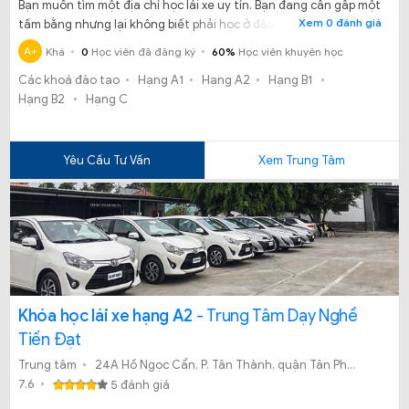
Bạn muốn tìm một địa chỉ học lái xe uy tín. Bạn đang cần gấp một
Xem 0 đánh giá
tấm bằng nhưng lại không biết phải học ở đâu. Đừng lo lắng
trung tâm đào tạo và sát hạch lái xe Thành phố Hồ Chí Minh sẽ
A+
Khá
0
Học viên đã đăng ký
60%
Học viên khuyên học
giải quyết những băn khoăn giúp bạn.
Các khoá đào tạo
Hạng A1
Hạng A2
Hạng B1
Hạng B2
Hạng C
Yêu Cầu Tư Vấn
Xem Trung Tâm
Khóa học lái xe hạng A2
- Trung Tâm Dạy Nghề
Tiến Đạt
Trung tâm
24A Hồ Ngọc Cẩn, P. Tân Thành, quận Tân Phú, TP.HCM.
7.6
5 đánh giá