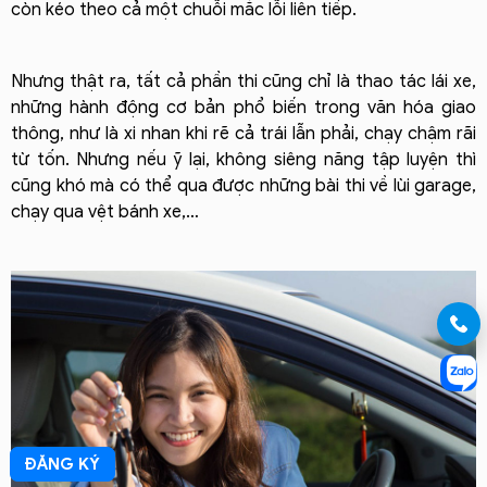
còn kéo theo cả một chuỗi mắc lỗi liên tiếp.
Nhưng thật ra, tất cả phần thi cũng chỉ là thao tác lái xe,
những hành động cơ bản phổ biến trong văn hóa giao
thông, như là xi nhan khi rẽ cả trái lẫn phải, chạy chậm rãi
từ tốn. Nhưng nếu ỹ lại, không siêng năng tập luyện thì
cũng khó mà có thể qua được những bài thi về lùi garage,
chạy qua vệt bánh xe,…
ĐĂNG KÝ