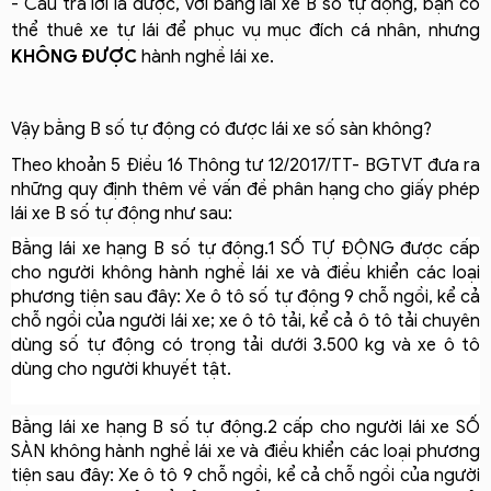
- Câu trả lời là được, với bằng lái xe B số tự động, bạn có
thể thuê xe tự lái để phục vụ mục đích cá nhân, nhưng
KHÔNG ĐƯỢC
hành nghề lái xe.
Vậy bằng B số tự động có được lái xe số sàn không? 
Theo khoản 5 Điều 16 Thông tư 12/2017/TT- BGTVT đưa ra 
những quy định thêm về vấn đề phân hạng cho giấy phép 
lái xe B số tự động như sau:
Bằng lái xe hạng B số tự động.1 SỐ TỰ ĐỘNG được cấp 
cho người không hành nghề lái xe và điều khiển các loại 
phương tiện sau đây: Xe ô tô số tự động 9 chỗ ngồi, kể cả 
chỗ ngồi của người lái xe; xe ô tô tải, kể cả ô tô tải chuyên 
dùng số tự động có trọng tải dưới 3.500 kg và xe ô tô 
dùng cho người khuyết tật.
Bằng lái xe hạng B số tự động.2 cấp cho người lái xe SỐ 
SÀN không hành nghề lái xe và điều khiển các loại phương 
tiện sau đây: Xe ô tô 9 chỗ ngồi, kể cả chỗ ngồi của người 