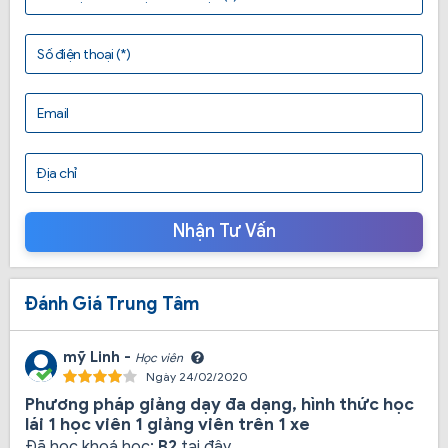
năm đúc kết kinh nghiệm.
Số điện thoại (*)
Email
Địa chỉ
Nhận Tư Vấn
Đánh Giá Trung Tâm
mỹ Linh -
Học viên
Ngày 24/02/2020
Như các bạn học viên sẽ thấy rất dễ dàng điều khiển
Phương pháp giảng dạy đa dạng, hình thức học
xe ôtô an toàn. Trên bãi tập ngay từ giờ học đầu tiên,
lái 1 học viên 1 giảng viên trên 1 xe
dưới sự hướng dẫn đặc biệt bài bản, lôgic của chúng
Đã học khoá học:
B2
tại đây.