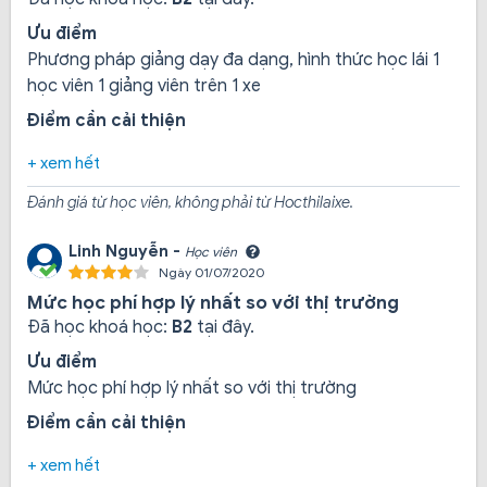
tôi mà từ trước đến nay chưa nơi nào có.
Ưu điểm
Phương pháp giảng dạy đa dạng, hình thức học lái 1
học viên 1 giảng viên trên 1 xe
Học viên sẽ rất vui chỉ sau 3 ngày học bạn được tự
mình lái xe trên bãi tập mà không cần phải thầy giáo
Điểm cần cải thiện
bên cạnh. Bởi vì chúng tôi luôn để xe ở chế độ an toàn
+ xem hết
nhất.
Đánh giá từ học viên, không phải từ Hocthilaixe.
Khi bạn tự mình điều khiển xe bạn sẽ có tư duy độc
Linh Nguyễn -
Học viên
lập. Nó giúp bạn dễ dàng nhận thấy nhiều điều bổ ích
Ngày 01/07/2020
và hiểu rõ hơn, kinh nghiệm hơn, học dễ hơn tự tin
Mức học phí hợp lý nhất so với thị trường
hơn.
Đã học khoá học:
B2
tại đây.
Ưu điểm
Mức học phí hợp lý nhất so với thị trường
Điều này giúp bạn hoàn thành khóa học nhanh hơn so
với các bạn học ở trung tâm khác.
Điểm cần cải thiện
+ xem hết