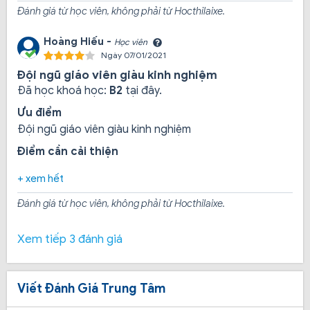
Đánh giá từ học viên, không phải từ Hocthilaixe.
Hoàng Hiếu -
Học viên
Ngày 07/01/2021
Đội ngũ giáo viên giàu kinh nghiệm
Đã học khoá học:
B2
tại đây.
Ưu điểm
Đội ngũ giáo viên giàu kinh nghiệm
Điểm cần cải thiện
+ xem hết
Đánh giá từ học viên, không phải từ Hocthilaixe.
Về khía cạnh kinh tế thì bạn rất dễ dàng nhận được
nhiều lợi ích như: giá rẻ, giáo viên qua sự lựa chọn khắt
Xem tiếp 3 đánh giá
khe của Trung tâm, toàn bộ giáo viên cao cấp, giải
thích khoa học và logic, kinh nghiệm lâu năm yêu nghề,
thân thiện và sẵn sàng chia sẻ những khó khăn của
Viết Đánh Giá Trung Tâm
học viên.