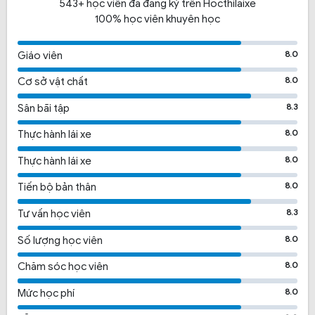
543+ học viên đã đăng ký trên Hocthilaixe
100% học viên khuyên học
8.0
Giáo viên
8.0
Cơ sở vật chất
8.3
Sân bãi tập
8.0
Thực hành lái xe
8.0
Thực hành lái xe
8.0
Tiến bộ bản thân
8.3
Tư vấn học viên
8.0
Số lượng học viên
8.0
Chăm sóc học viên
8.0
Mức học phí