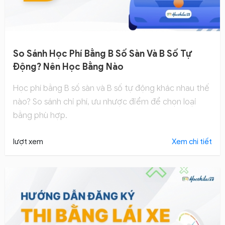
So Sánh Học Phí Bằng B Số Sàn Và B Số Tự
Động? Nên Học Bằng Nào
Học phí bằng B số sàn và B số tự động khác nhau thế
nào? So sánh chi phí, ưu nhược điểm để chọn loại
bằng phù hợp.
lượt xem
Xem chi tiết