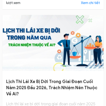
gian nhất?
lượt xem
Xem chi tiết
Lịch Thi Lái Xe Bị Dời Trong Giai Đoạn Cuối
Năm 2025 Đầu 2026, Trách Nhiệm Nên Thuộc
Về Ai?
Lịch thi lái xe bị dời trong giai đoạn cuối năm 2025