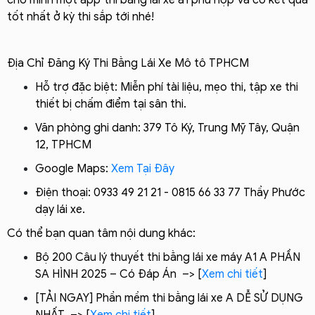
tốt nhất ở kỳ thi sắp tới nhé!
Địa Chỉ Đăng Ký Thi Bằng Lái Xe Mô tô TPHCM
Hỗ trợ đặc biệt: Miễn phí tài liệu, mẹo thi, tập xe thi
thiết bị chấm điểm tại sân thi.
Văn phòng ghi danh: 379 Tô Ký, Trung Mỹ Tây, Quận
12, TPHCM
Google Maps:
Xem Tại Đây
Điện thoại: 0933 49 21 21 - 0815 66 33 77 Thầy Phước
dạy lái xe.
Có thể bạn quan tâm nội dung khác:
Bộ 200 Câu lý thuyết thi bằng lái xe máy A1 A PHẦN
SA HÌNH 2025 – Có Đáp Án –> [
Xem chi tiết
]
[TẢI NGAY] Phần mềm thi bằng lái xe A DỄ SỬ DỤNG
NHẤT –> [
Xem chi tiết
]