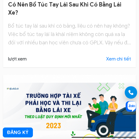
Có Nên Bổ Túc Tay Lái Sau Khi Có Bằng Lái
Xe?
Bổ túc tay lái sau khi có bằng, liệu có nên hay không?
Việc bổ túc tay lái là khái niệm không còn quá xa lạ
đối với nhiều bạn học viên chưa có GPLX. Vậy nếu đã
có GPLX thi có nên bổ túc tay lái hay không?
lượt xem
Xem chi tiết
ĐĂNG KÝ