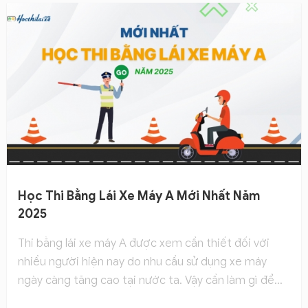
Cùng Hocthilaixe tìm hiểu qua bài chia sẻ dưới đây
để có được thông tin chính xác và đầy đủ nhất.
Học Thi Bằng Lái Xe Máy A Mới Nhất Năm
2025
Thi bằng lái xe máy A được xem cần thiết đối với
nhiều người hiện nay do nhu cầu sử dụng xe máy
ngày càng tăng cao tại nước ta. Vậy cần làm gì để
học thi bằng lái xe máy dễ dàng và ít tốn kém thời