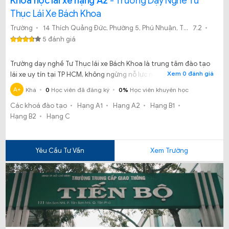
Khóa học lái xe hạng A2
- Trường Dạy Nghề Tư
Thục Lái Xe Bách Khoa
Trường
14 Thích Quảng Đức, Phường 5, Phú Nhuận, Thành phố Hồ Chí Minh 15:06
7.2
5 đánh giá
Trường dạy nghề Tư Thục lái xe Bách Khoa là trung tâm đào tạo
Xem 0 đánh giá
lái xe uy tín tại TP HCM, không ngừng nỗ lực nâng cao chất
lượng đào tạo, nghiệp vụ sư phạm của giáo viên, đầu tư xe đời
A+
Khá
0
Học viên đã đăng ký
0%
Học viên khuyên học
mới và cải tiến quy trình đào tạo để việc học, thi trở nên dễ
Các khoá đào tạo
Hạng A1
Hạng A2
Hạng B1
dàng hơn.
Hạng B2
Hạng C
Yêu Cầu Tư Vấn
Xem Trường