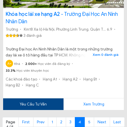
Khóa học lái xe hạng A2
- Trường Đại Học An Ninh
Nhân Dân
Trường
Km18 Xa lộ Hà Nội, Phường Linh Trung, Quận Thủ Đức, TP.HCM
6.9
3 đánh giá
Trường Đại học An Ninh Nhân Dân là một trong những trường
Xem 0 đánh giá
dạy lái xe ô tô hàng đầu tại TP HCM. Không ngừng nỗ lực và cố
gắng, trường dạy học lái xe an ninh tự hào mang đến cho bạn
A+
Khá
2.000+
Học viên đã đăng ký
những giá trị hoàn toàn khác biệt.
33.3%
Học viên khuyên học
Các khoá đào tạo
Hạng A1
Hạng A2
Hạng B1
Hạng B2
Hạng C
Yêu Cầu Tư Vấn
Xem Trường
Page
First
Prev
1
2
3
4
5
Next
Last
4 / 5