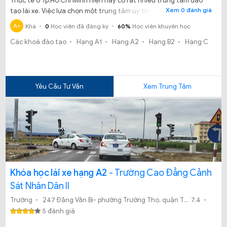
Thực tế ở Tp.Hồ Chí Minh hiện nay có rất nhiều trung tâm đào
Xem 0 đánh giá
tạo lái xe. Việc lựa chọn một trung tâm uy tín là hết sức khó
khăn. Vậy chúng ta có nên theo học tại Trung tâm đào tạo lái xe
A+
Khá
0
Học viên đã đăng ký
60%
Học viên khuyên học
Đông Dương không?
Các khoá đào tạo
Hạng A1
Hạng A2
Hạng B2
Hạng C
Yêu Cầu Tư Vấn
Xem Trung Tâm
Khóa học lái xe hạng A2
- Trường Cao Đẳng Cảnh
Sát Nhân Dân II
Trường
247 Đặng Văn Bi- phường Trường Thọ, quận Thủ Đức, TP. HCM.
7.4
5 đánh giá