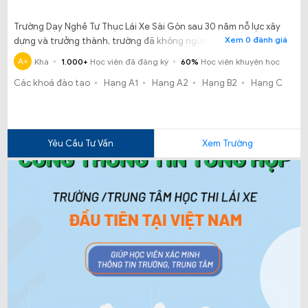
Trường Dạy Nghề Tư Thục Lái Xe Sài Gòn sau 30 năm nỗ lực xây
Xem 0 đánh giá
dựng và trưởng thành, trường đã không ngừng vươn lên khẳng
định vị thế trong hệ thống trường nghề dạy lái xe uy tín trên địa
A+
Khá
1.000+
Học viên đã đăng ký
60%
Học viên khuyên học
bàn TPHCM.
Các khoá đào tạo
Hạng A1
Hạng A2
Hạng B2
Hạng C
Yêu Cầu Tư Vấn
Xem Trường