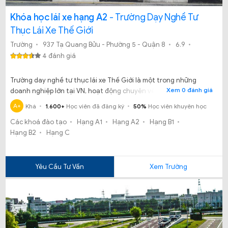
Khóa học lái xe hạng A2
- Trường Dạy Nghề Tư
Thục Lái Xe Thế Giới
Trường
937 Tạ Quang Bửu - Phường 5 - Quận 8
6.9
4 đánh giá
Trường day nghề tư thục lái xe Thế Giới là một trong những
Xem 0 đánh giá
doanh nghiệp lớn tại VN, hoạt động chuyên về lĩnh vực Đào Tạo
và Sát Hạch thi GPLX hạng A, B, C.
A+
Khá
1.600+
Học viên đã đăng ký
50%
Học viên khuyên học
Các khoá đào tạo
Hạng A1
Hạng A2
Hạng B1
Hạng B2
Hạng C
Yêu Cầu Tư Vấn
Xem Trường