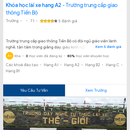
Khóa học lái xe hạng A2
- Trường trung cấp giao
thông Tiến Bộ
Trường
7.1
5 đánh giá
Trường trung cấp giao thông Tiến Bộ có đội ngũ giáo viên lành
Xem 5 đánh giá
nghề, tận tâm trong giảng dạy, giàu kinh nghiệm trong việc
truyền đạt kiến thức cho học viên.
A+
Khá
0
Học viên đã đăng ký
80%
Học viên khuyên học
Các khoá đào tạo
Hạng A1
Hạng A2
Hạng B2
Hạng C
Hạng B1
Yêu Cầu Tư Vấn
Xem Trường