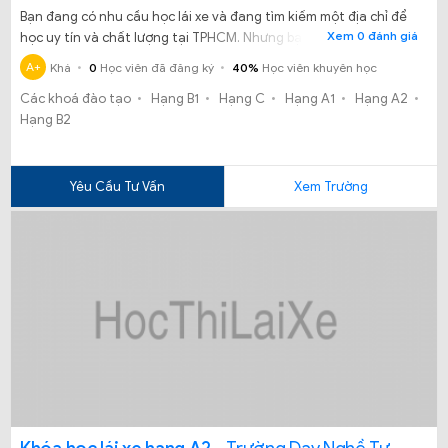
Bạn đang có nhu cầu học lái xe và đang tìm kiếm một địa chỉ để
Xem 0 đánh giá
học uy tín và chất lượng tại TPHCM. Nhưng bạn vẫn đang phân
vân không biết học lái xe ô tô tại Trường cao đẳng cảnh sát
A+
Khá
0
Học viên đã đăng ký
40%
Học viên khuyên học
nhân dân II có uy tín chất lượng và đảm bảo có tấm bằng đúng
Các khoá đào tạo
Hạng B1
Hạng C
Hạng A1
Hạng A2
hạn cho bạn hay không?
Hạng B2
Yêu Cầu Tư Vấn
Xem Trường