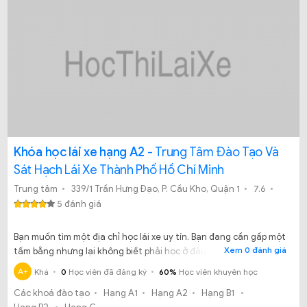
Khóa học lái xe hạng A2
- Trung Tâm Đào Tạo Và
Sát Hạch Lái Xe Thành Phố Hồ Chí Minh
Trung tâm
339/1 Trần Hưng Đạo, P. Cầu Kho, Quận 1
7.6
5 đánh giá
Bạn muốn tìm một địa chỉ học lái xe uy tín. Bạn đang cần gấp một
Xem 0 đánh giá
tấm bằng nhưng lại không biết phải học ở đâu. Đừng lo lắng
trung tâm đào tạo và sát hạch lái xe Thành phố Hồ Chí Minh sẽ
A+
Khá
0
Học viên đã đăng ký
60%
Học viên khuyên học
giải quyết những băn khoăn giúp bạn.
Các khoá đào tạo
Hạng A1
Hạng A2
Hạng B1