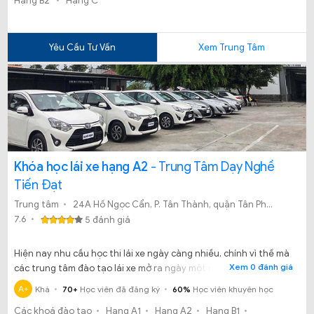
Hạng B2
Hạng C
Yêu Cầu Tư Vấn
Xem Trung Tâm
Khóa học lái xe hạng A2
- Trung Tâm Dạy Nghề
Tiến Đạt
Trung tâm
24A Hồ Ngọc Cẩn, P. Tân Thành, quận Tân Phú, TP.HCM.
7.6
5 đánh giá
Hiện nay nhu cầu học thi lái xe ngày càng nhiều, chính vì thế mà
Xem 0 đánh giá
các trung tâm đào tạo lái xe mở ra ngày một nhiều hơn, song
song với điều đó thì chất lượng dạy học và độ uy tín của những
A+
Khá
70+
Học viên đã đăng ký
60%
Học viên khuyên học
nơi đào tạo lái xe cũng là mối băn khoăn và lo lắng của rất nhiều
Các khoá đào tạo
Hạng A1
Hạng A2
Hạng B1
người khi đăng ký học lái xe. Thế nhưng bạn đã biết đến Trung