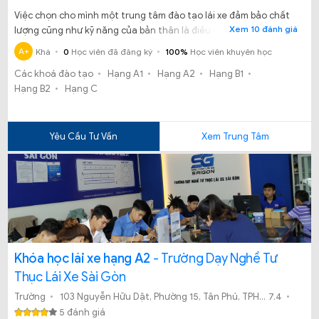
Việc chọn cho mình một trung tâm đào tạo lái xe đảm bảo chất
Xem 10 đánh giá
lượng cũng như kỹ năng của bản thân là điều vô cùng quan
trọng. Vậy học thi lái xe tại Trung tâm dạy nghề tư thục lái xe Hải
A+
Khá
0
Học viên đã đăng ký
100%
Học viên khuyên học
Nam có uy tín, chất lượng có đảm bảo tỷ lệ đậu tại TP.HCM hay
Các khoá đào tạo
Hạng A1
Hạng A2
Hạng B1
không?
Hạng B2
Hạng C
Yêu Cầu Tư Vấn
Xem Trung Tâm
Khóa học lái xe hạng A2
- Trường Dạy Nghề Tư
Thục Lái Xe Sài Gòn
Trường
103 Nguyễn Hữu Dật, Phường 15, Tân Phú, TPHCM
7.4
5 đánh giá