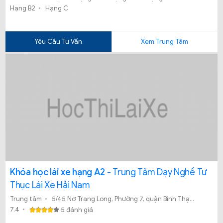
Hạng B2
Hạng C
Tâm Dạy Nghề Tiến Đạt – một địa chỉ đào tạo lái xe uy tín?
Yêu Cầu Tư Vấn
Xem Trung Tâm
Khóa học lái xe hạng A2
- Trung Tâm Dạy Nghề Tư
Thục Lái Xe Hải Nam
Trung tâm
5/45 Nơ Trang Long, Phường 7, quận Bình Thạnh, TP. Hồ Chí Minh ( hẻm số 5 cạnh bệnh viện Ung Bướu)
7.4
5 đánh giá