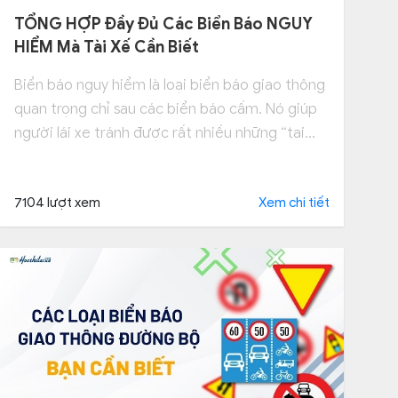
TỔNG HỢP Đầy Đủ Các Biển Báo NGUY
HIỂM Mà Tài Xế Cần Biết
Biển báo nguy hiểm là loại biển báo giao thông
quan trọng chỉ sau các biển báo cấm. Nó giúp
người lái xe tránh được rất nhiều những “tai
nạn” không mong muốn trên đường. Vậy hiện
nay Luật GTĐB quy định có bao nhiêu biển báo
7104 lượt xem
Xem chi tiết
nguy hiểm? Bao gồm những biển báo nào?