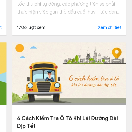
tốc thu phí tự động, các phương tiện sẽ phải
thực hiện việc gắn thẻ đầu cuối hay - tức dán
thẻ thu phí tự động ETC.
é
t
1706 lượt xem
Xem chi tiết
6 Cách Kiểm Tra Ô Tô Khi Lái Đường Dài
Dịp Tết