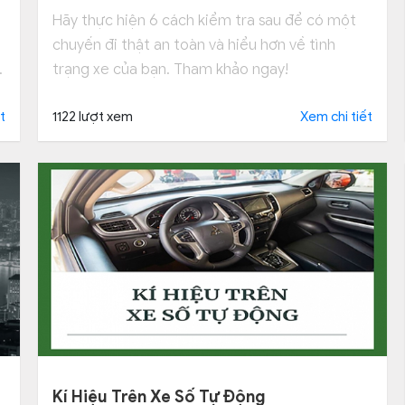
Hãy thực hiện 6 cách kiểm tra sau để có một
chuyến đi thật an toàn và hiểu hơn về tình
trạng xe của bạn. Tham khảo ngay!
t
1122 lượt xem
Xem chi tiết
Kí Hiệu Trên Xe Số Tự Động