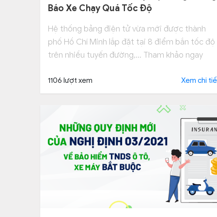
Báo Xe Chạy Quá Tốc Độ
Hệ thống bảng điện tử vừa mới được thành
phố Hồ Chí Minh lắp đặt tại 8 điểm bắn tốc độ
trên nhiều tuyến đường,... Tham khảo ngay
1106 lượt xem
Xem chi tiế