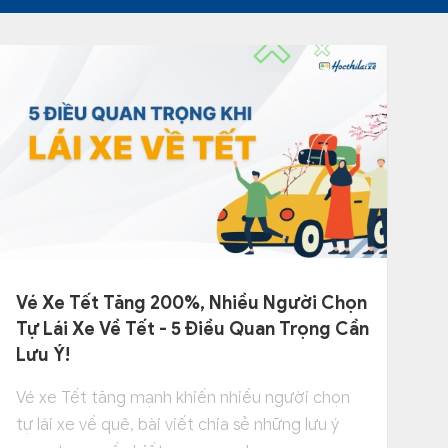
Vé Xe Tết Tăng 200%, Nhiều Người Chọn
Tự Lái Xe Về Tết - 5 Điều Quan Trọng Cần
Lưu Ý!
Vé xe Tết tăng mạnh khiến nhiều người chọn
tự lái xe về quê, bài viết chia sẻ những lưu ý