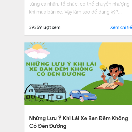
từng cá nhân, tổ chức, có thể chuyển nhượng
khi mua bán xe. Vậy làm sao để đăng ký?
Những trường hợp nào cần đổi biển số? Cùng
Hocthilaixe tìm hiểu ngay để không bị phạt nh
39359 lượt xem
Xem chi tiế
Những Lưu Ý Khi Lái Xe Ban Đêm Không
Có Đèn Đường