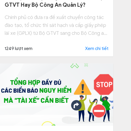
GTVT Hay Bộ Công An Quản Lý?
Chính phủ có đưa ra đề xuất chuyển công tác
đào tạo, tổ chức thi sát hạch và cấp giấy phép
lái xe (GPLX) từ Bộ GTVT sang cho Bộ Công an.
Tham khảo ngay.
1249 lượt xem
Xem chi tiết