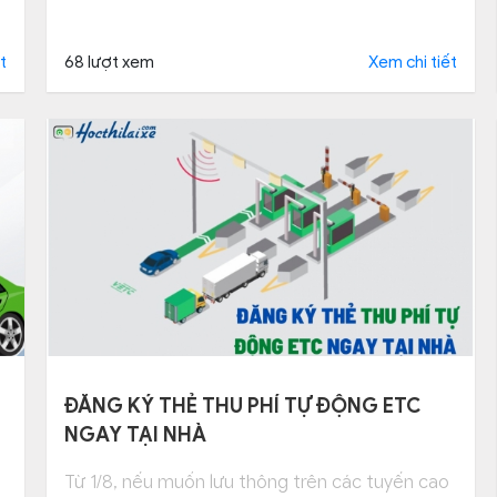
t
68 lượt xem
Xem chi tiết
ĐĂNG KÝ THẺ THU PHÍ TỰ ĐỘNG ETC
NGAY TẠI NHÀ
Từ 1/8, nếu muốn lưu thông trên các tuyến cao