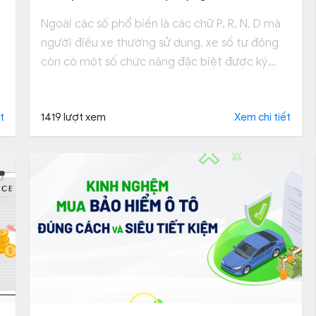
Ngoài các số phổ biến là các chữ P, R, N, D mà
người điều xe thường sử dụng, xe số tự động
còn có một số chức năng đặc biệt được ký
hiệu bằng các chữ S, B và L. Tham khảo ngay.
t
1419 lượt xem
Xem chi tiết