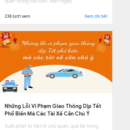
quan trọng cần biết, xem ngay!
238 lượt xem
Xem chi tiết
Những Lỗi Vi Phạm Giao Thông Dịp Tết
Phổ Biến Mà Các Tài Xế Cần Chú Ý
Xuất phát từ tâm lý chủ quan, quá đà trong