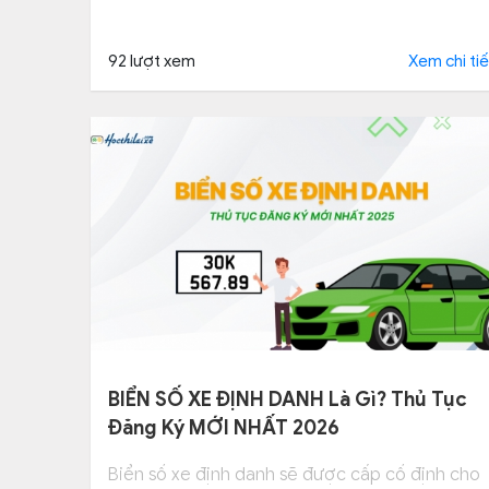
92 lượt xem
Xem chi tiế
BIỂN SỐ XE ĐỊNH DANH Là Gì? Thủ Tục
Đăng Ký MỚI NHẤT 2026
Biển số xe định danh sẽ được cấp cố định cho