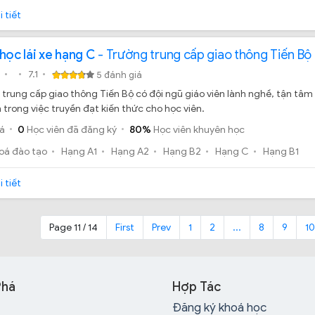
 tiết
học lái xe hạng C
- Trường trung cấp giao thông Tiến Bộ
7.1
5 đánh giá
trung cấp giao thông Tiến Bộ có đội ngũ giáo viên lành nghề, tận tâm 
trong việc truyền đạt kiến thức cho học viên.
á
0
Học viên đã đăng ký
80%
Học viên khuyên học
oá đào tạo
Hạng A1
Hạng A2
Hạng B2
Hạng C
Hạng B1
 tiết
Page 11 / 14
First
Prev
1
2
...
8
9
10
Phá
Hợp Tác
Đăng ký khoá học