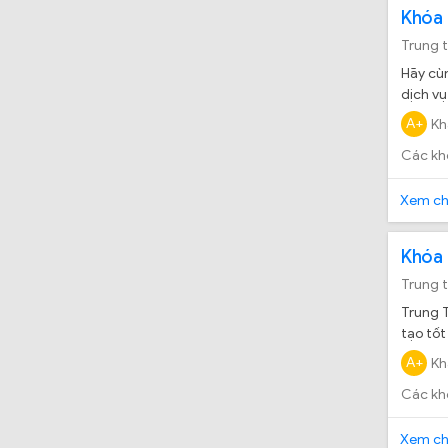
Khóa 
Trung 
Hãy cùn
dịch vụ
A+
Kh
Các kh
Xem chi
Khóa 
Trung 
Trung 
tạo tốt
A+
Kh
Các kh
Xem chi