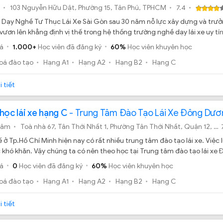
103 Nguyễn Hữu Dật, Phường 15, Tân Phú, TPHCM
7.4
 Dạy Nghề Tư Thục Lái Xe Sài Gòn sau 30 năm nỗ lực xây dựng và trư
ươn lên khẳng định vị thế trong hệ thống trường nghề dạy lái xe uy tí
á
1.000+
Học viên đã đăng ký
60%
Học viên khuyên học
oá đào tạo
Hạng A1
Hạng A2
Hạng B2
Hạng C
 tiết
học lái xe hạng C
- Trung Tâm Đào Tạo Lái Xe Đông Dươ
tâm
Toà nhà 67, Tân Thới Nhất 1, Phường Tân Thới Nhất, Quận 12, TP.HCM
 ở Tp.Hồ Chí Minh hiện nay có rất nhiều trung tâm đào tạo lái xe. Việc 
 khó khăn. Vậy chúng ta có nên theo học tại Trung tâm đào tạo lái x
á
0
Học viên đã đăng ký
60%
Học viên khuyên học
oá đào tạo
Hạng A1
Hạng A2
Hạng B2
Hạng C
 tiết