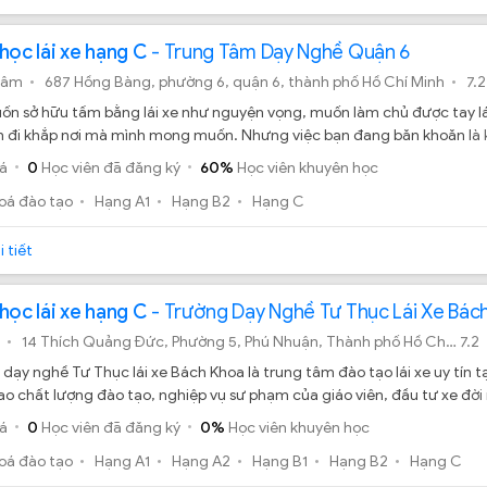
học lái xe hạng C
- Trung Tâm Dạy Nghề Quận 6
tâm
687 Hồng Bàng, phường 6, quận 6, thành phố Hồ Chí Minh
7.2
n sở hữu tấm bằng lái xe như nguyện vọng, muốn làm chủ được tay lá
h đi khắp nơi mà mình mong muốn. Nhưng việc bạn đang băn khoăn là 
uận 6 có tốt hay không?
á
0
Học viên đã đăng ký
60%
Học viên khuyên học
oá đào tạo
Hạng A1
Hạng B2
Hạng C
 tiết
học lái xe hạng C
- Trường Dạy Nghề Tư Thục Lái Xe Bác
14 Thích Quảng Đức, Phường 5, Phú Nhuận, Thành phố Hồ Chí Minh 15:06
7.2
dạy nghề Tư Thục lái xe Bách Khoa là trung tâm đào tạo lái xe uy tín 
o chất lượng đào tạo, nghiệp vụ sư phạm của giáo viên, đầu tư xe đời m
 học, thi trở nên dễ dàng hơn.
á
0
Học viên đã đăng ký
0%
Học viên khuyên học
oá đào tạo
Hạng A1
Hạng A2
Hạng B1
Hạng B2
Hạng C