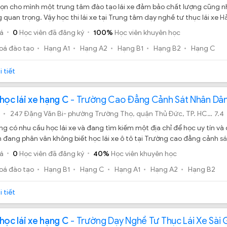
ọn cho mình một trung tâm đào tạo lái xe đảm bảo chất lượng cũng nh
 quan trọng. Vậy học thi lái xe tại Trung tâm dạy nghề tư thục lái xe H
o tỷ lệ đậu tại TP.HCM hay không?
á
0
Học viên đã đăng ký
100%
Học viên khuyên học
oá đào tạo
Hạng A1
Hạng A2
Hạng B1
Hạng B2
Hạng C
 tiết
học lái xe hạng C
- Trường Cao Đẳng Cảnh Sát Nhân Dân 
247 Đặng Văn Bi- phường Trường Thọ, quận Thủ Đức, TP. HCM.
7.4
g có nhu cầu học lái xe và đang tìm kiếm một địa chỉ để học uy tín v
 đang phân vân không biết học lái xe ô tô tại Trường cao đẳng cảnh sát
 bảo có tấm bằng đúng hạn cho bạn hay không?
á
0
Học viên đã đăng ký
40%
Học viên khuyên học
oá đào tạo
Hạng B1
Hạng C
Hạng A1
Hạng A2
Hạng B2
 tiết
học lái xe hạng C
- Trường Dạy Nghề Tư Thục Lái Xe Sài