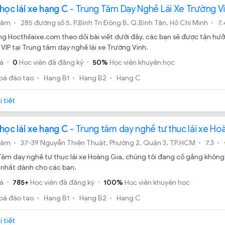
học lái xe hạng C
- Trung Tâm Dạy Nghề Lái Xe Trường V
tâm
285 đường số 5, P.Bình Trị Đông B, Q.Bình Tân, Hồ Chí Minh
7.
g Hocthilaixe.com theo dõi bài viết dưới đây, các bạn sẽ được tận hưở
 VIP tại Trung tâm dạy nghề lái xe Trường Vinh.
á
0
Học viên đã đăng ký
50%
Học viên khuyên học
oá đào tạo
Hạng B1
Hạng B2
Hạng C
 tiết
học lái xe hạng C
- Trung tâm dạy nghề tư thục lái xe Ho
tâm
37-39 Nguyễn Thiện Thuật, Phường 2, Quận 3, TP.HCM
7.3
Tâm dạy nghề tư thục lái xe Hoàng Gia, chúng tôi đang cố gắng khôn
 nhất dành cho các bạn.
á
785+
Học viên đã đăng ký
100%
Học viên khuyên học
oá đào tạo
Hạng B1
Hạng B2
Hạng C
 tiết