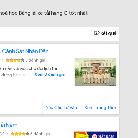
hoá học Bằng lái xe tải hạng C tốt nhất
132 kết quả
c Cảnh Sát Nhân Dân
5 đánh giá
 nản với việc chờ đợi lịch thi
Xem 0 đánh giá
ì đừng bỏ qua trung tâm dạy lái
 lượng giảng dạy.
Yêu Cầu Tư Vấn
Xem Trung Tâm
Hải Nam
7.4
5 đánh giá