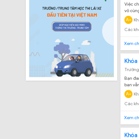
Việc ch
vô cùng
đảm bả
A+
Kh
Các kh
Xem chi
Khóa 
Trường
Bạn đan
bạn vẫn
và đảm
A+
Kh
Các kh
Xem chi
Khóa 