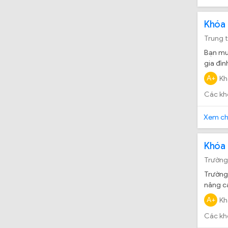
Khóa 
Trung 
Bạn muố
gia đìn
nghề Q
A+
Kh
Các kh
Xem chi
Khóa 
Trường
Trường 
nâng ca
để việc
A+
Kh
Các kh