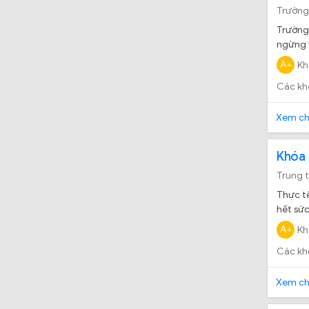
Trường
Trường
ngừng v
A+
Kh
Các kh
Xem chi
Khóa 
Trung 
Thực tế
hết sức
A+
Kh
Các kh
Xem chi