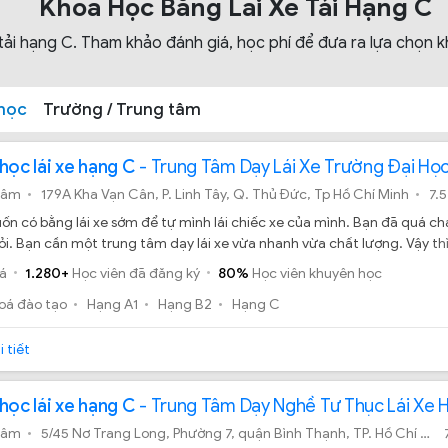
Khoá Học Bằng Lái Xe Tải Hạng C
ải hạng C. Tham khảo đánh giá, học phí để đưa ra lựa chọn k
học
Trường / Trung tâm
học lái xe hạng C
- Trung Tâm Dạy Lái Xe Trường Đại Họ
tâm
179A Kha Vạn Cân, P. Linh Tây, Q. Thủ Đức, Tp Hồ Chí Minh
7.5
n có bằng lái xe sớm để tự mình lái chiếc xe của mình. Bạn đã quá chán
. Bạn cần một trung tâm dạy lái xe vừa nhanh vừa chất lượng. Vậy th
ng đại học cảnh sát nhân dân, nơi được học viên đánh giá cao về chất
á
1.280+
Học viên đã đăng ký
80%
Học viên khuyên học
oá đào tạo
Hạng A1
Hạng B2
Hạng C
 tiết
học lái xe hạng C
- Trung Tâm Dạy Nghề Tư Thục Lái Xe 
tâm
5/45 Nơ Trang Long, Phường 7, quận Bình Thạnh, TP. Hồ Chí Minh ( hẻm số 5 cạnh bệnh viện Ung Bướu)