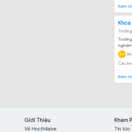
Xem chi
Khóa 
Trường
Trường 
nghiệm 
A+
Kh
Các kh
Xem chi
Giới Thiệu
Khám 
Về Hocthilaixe
Tin tức