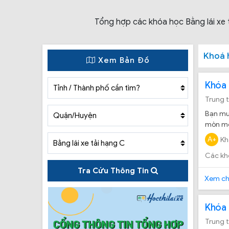
Tổng hợp các khóa học Bằng lái xe t
Khoá 
Xem Bản Đồ
Khóa 
Trung 
Bạn muố
mòn mỏi
xe trườ
A+
Kh
Các kh
Tra Cứu Thông Tin
Xem chi
Khóa 
Trung 