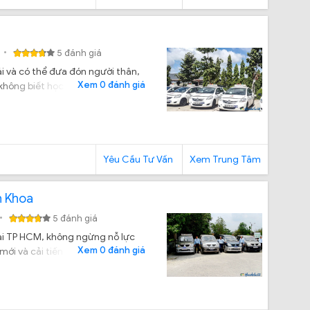
5 đánh giá
i và có thể đưa đón người thân,
Xem 0 đánh giá
không biết học tại Trung tâm dạy
Yêu Cầu Tư Vấn
Xem Trung Tâm
h Khoa
5 đánh giá
tại TP HCM, không ngừng nỗ lực
Xem 0 đánh giá
ới và cải tiến quy trình đào tạo