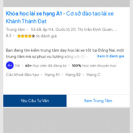
Khóa học lái xe hạng A1
- Cơ sở đào tạo lái xe
Khánh Thành Đạt
Trung tâm
Số 6B, ấp 114, Quốc lộ 20, Thị trấn Định Quán, Huyện Định Quán, Đồng Nai
8.3
16 đánh giá
Bạn đang tìm kiếm trung tâm dạy học lái xe tốt tại Đồng Nai, một
Xem 0 đánh giá
trung tâm mà sự phục vụ tương xứng với đồng tiền mà mình đã
bỏ ra. Bạn mong muốn sau khi học có được kỹ năng xử lý tình
A+
Tốt
60+
Học viên đã đăng ký
100%
Học viên khuyên học
huống và có thể tự tin lái xe sau khi kết thúc khóa học. Bạn đã
Các khoá đào tạo
Hạng A1
Hạng B2
Hạng C
biết đến Cơ sở đào tạo lái xe Khánh Thành Đạt nơi dạy lái xe uy
tín tại Đồng Nai?
Yêu Cầu Tư Vấn
Xem Trung Tâm