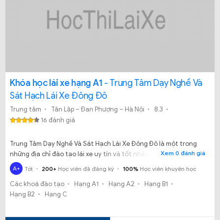
Khóa học lái xe hạng A1
- Trung Tâm Dạy Nghề Và
Sát Hạch Lái Xe Đông Đô
Trung tâm
Tân Lập – Đan Phượng – Hà Nội
8.3
16 đánh giá
Trung Tâm Dạy Nghề Và Sát Hạch Lái Xe Đông Đô là một trong
Xem 0 đánh giá
những địa chỉ đào tạo lái xe uy tín và tốt nhất tại Hà Nội, đây là
nơi tuyệt vời để đăng ký học bằng lái xe.
A+
Tốt
200+
Học viên đã đăng ký
100%
Học viên khuyên học
Các khoá đào tạo
Hạng A1
Hạng A2
Hạng B1
Hạng B2
Hạng C