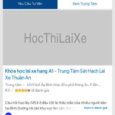
Yêu Cầu Tư Vấn
Xem Trung Tâm
Khóa học lái xe hạng A1
- Trung Tâm Sát Hạch Lái
Xe Thuận An
Trung tâm
60/1/14A Ấp Bình Hòa, Khu phố Đồng An, P. Bình Hòa, TX Thuận An, Bình Dương
8.3
18 đánh giá
Câu hỏi học lấy GPLX ở đâu tốt là thắc mắc của nhiều người dân
Xem 0 đánh giá
tại Bình Dương và các khu vực lân cận. Sau một thời gian dài tìm
kiếm mà vẫn không biết học lái xe tại đâu uy tín và đảm bảo tỷ lệ