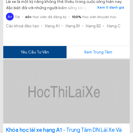
Lái xe là một kỹ năng không thể thiếu trong cuộc sống hiện nay,
Xem 0 đánh giá
đặc biệt đối với những người kiếm sống bằng nghề lái xe. Vì thế,
nhu cầu học lái xe đang ngày càng tăng cao, kèm theo đó là các
A+
Tốt
60+
Học viên đã đăng ký
100%
Học viên khuyên học
trung tâm đào tạo lái xe cũng xuất hiện một nhiều hơn. Vậy học
Các khoá đào tạo
Hạng A1
Hạng B1
Hạng B2
Hạng C
tại nơi nào uy tín, đảm bảo chất lượng đầu ra? Hãy thử tìm hiểu
Trung tâm đào tạo và dạy nghề 579.
Yêu Cầu Tư Vấn
Xem Trung Tâm
Khóa học lái xe hạng A1
- Trung Tâm DN Lái Xe Và