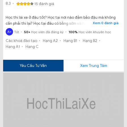
8.3
15 đánh giá
Học thi lái xe ở đâu tốt? Học tại nơi nào đảm bảo đậu mà không
Xem 0 đánh giá
cần phải thi lại? Học tại đâu có bằng sớm và học phí rẻ đúng với
quy định của Sở GTVT? May mắn thay đã tìm được Trung tâm Kỹ
A+
Tốt
50+
Học viên đã đăng ký
100%
Học viên khuyên học
năng thực hành Cơ giới GTVT Thuận An là một nơi đào tạo lái xe
Các khoá đào tạo
Hạng A2
Hạng B1
Hạng B2
chất lượng và tốt nhất tại Bình Dương
Hạng A1
Hạng C
Yêu Cầu Tư Vấn
Xem Trung Tâm