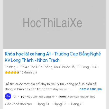
Khóa học lái xe hạng A1
- Trường Cao Đẳng Nghề
KV Long Thành - Nhơn Trạch
Trường
Số 47 Tôn Đức Thắng, Khu Phước Hải, TT Long Thành, Đồng Nai
8.4
15 đánh giá
Để tìm được một địa chỉ dạy lái xe uy tín không phải là điều dễ
Xem 0 đánh giá
dàng, vì hiện nay các trung tâm dạy lái xe mọc lên ngày càng
nhiều và bạn không thể nào phân biệt được trung tâm nào là
A+
Tốt
50+
Học viên đã đăng ký
100%
Học viên khuyên học
tốt, trung tâm nào là lừa đảo. Vậy bạn đã biết đến Trường Cao
Các khoá đào tạo
Hạng A1
Hạng B2
Hạng C
đẳng nghề KV Long Thành - Nhơn Trạch chưa?