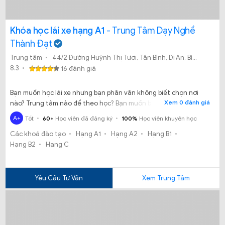
Khóa học lái xe hạng A1
- Trung Tâm Dạy Nghề
Thành Đạt
Trung tâm
44/2 Đường Huỳnh Thị Tươi, Tân Bình, Dĩ An, Bình Dương
8.3
16 đánh giá
Bạn muốn học lái xe nhưng bạn phân vân không biết chọn nơi
Xem 0 đánh giá
nào? Trung tâm nào để theo học? Bạn muốn biết nhiều hơn về
Trung tâm dạy nghề Thành Đạt nơi mà bạn đang muốn theo học
A+
Tốt
60+
Học viên đã đăng ký
100%
Học viên khuyên học
lái xe.
Các khoá đào tạo
Hạng A1
Hạng A2
Hạng B1
Hạng B2
Hạng C
Yêu Cầu Tư Vấn
Xem Trung Tâm