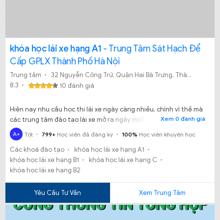
khóa học lái xe hạng A1
- Trung Tâm Sát Hạch Để
Cấp GPLX Thành Phố Hà Nội
Trung tâm
32 Nguyễn Công Trứ, Quận Hai Bà Trưng, Thành phố Hà nội
8.3
10 đánh giá
Hiện nay nhu cầu học thi lái xe ngày càng nhiều, chính vì thế mà
Xem 0 đánh giá
các trung tâm đào tạo lái xe mở ra ngày một nhiều hơn, song
song với điều đó thì chất lượng dạy học và độ uy tín của những
A+
Tốt
799+
Học viên đã đăng ký
100%
Học viên khuyên học
nơi đào tạo lái xe cũng là mối băn khoăn và lo lắng của rất nhiều
Các khoá đào tạo
khóa học lái xe hạng A1
người khi đăng ký học lái xe. Thế nhưng bạn đã biết đến Trung
khóa học lái xe hạng B1
khóa học lái xe hạng C
tâm Đào tạo và Sát hạch cấp GPLX Hà Nội là một trong những
khóa học lái xe hạng B2
đơn vị uy tín dạy lái xe tại miền bắc
Yêu Cầu Tư Vấn
Xem Trung Tâm