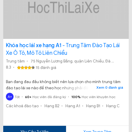
Khóa học lái xe hạng A1
- Trung Tâm Đào Tạo Lái
Xe Ô Tô, Mô Tô Liên Chiểu
Trung tâm
75 Nguyễn Lương Bằng, quận Liên Chiểu, Đà Nẵng
8.3
15 đánh giá
Bạn đang đau đầu không biết nên lựa chọn cho mình trung tâm
Xem 0 đánh giá
đào tạo lái xe nào để theo học nhưng phải đảm bảo uy tín, chất
lượng cũng như đầu ra sau khi kết thúc khóa học lấy bằng lái xe.
A+
Tốt
60+
Học viên đã đăng ký
100%
Học viên khuyên học
Nếu bạn đang ở Đà Nẵng hay khu vực lân cận thì Trung tâm đào
Các khoá đào tạo
Hạng B2
Hạng A1
Hạng B1
Hạng C
tạo lái xe ô tô, mô tô Liên Chiểu sẽ là một gợi ý tuyệt vời dành
cho bạn.
Yêu Cầu Tư Vấn
Xem Trung Tâm