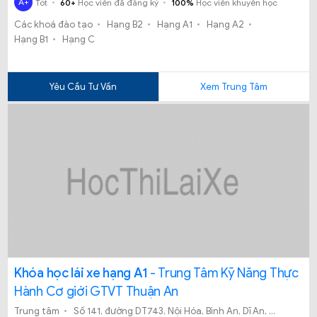
A+
Tốt
60+
Học viên đã đăng ký
100%
Học viên khuyên học
đậu cao cho học viên, thì Trung tâm sát hạch lái xe Thuận An là
Các khoá đào tạo
Hạng B2
Hạng A1
Hạng A2
sự lựa chọn tốt nhất dành cho bạn.
Hạng B1
Hạng C
Yêu Cầu Tư Vấn
Xem Trung Tâm
Khóa học lái xe hạng A1
- Trung Tâm Kỹ Năng Thực
Hành Cơ giới GTVT Thuận An
Trung tâm
Số 141, đường DT743, Nội Hóa, Bình An, Dĩ An, Bình Dương.