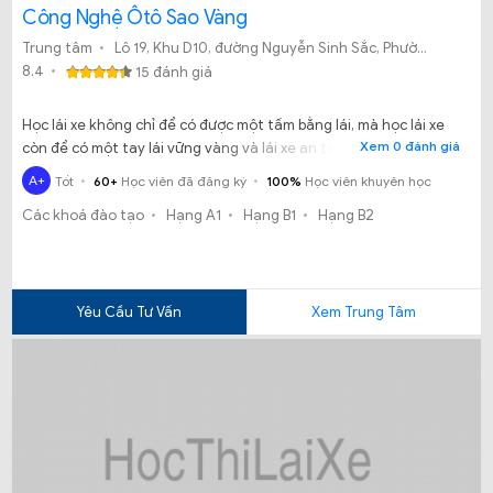
Công Nghệ Ôtô Sao Vàng
Trung tâm
Lô 19, Khu D10, đường Nguyễn Sinh Sắc, Phường Hòa Minh, Quận Liên Chiểu, TP. Đà Nẵng
8.4
15 đánh giá
Học lái xe không chỉ để có được một tấm bằng lái, mà học lái xe
Xem 0 đánh giá
còn để có một tay lái vững vàng và lái xe an toàn trên mọi nẻo
đường. Vậy học lái xe tại trung tâm nào ở Đà Nẵng là tốt? Hãy
A+
Tốt
60+
Học viên đã đăng ký
100%
Học viên khuyên học
thử trải nghiệm học lái xe tại Trung Tâm DN Lái Xe Và Công Nghệ
Các khoá đào tạo
Hạng A1
Hạng B1
Hạng B2
Ôtô Sao Vàng, biết đâu đây sẽ là điểm dừng chân tốt nhất dành
cho bạn.
Yêu Cầu Tư Vấn
Xem Trung Tâm