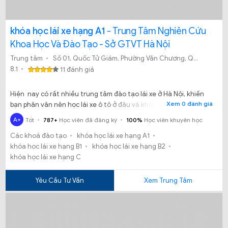
khóa học lái xe hạng A1
- Trung Tâm Nghiên Cứu
Khoa Học Và Đào Tạo - Sở GTVT Hà Nội
Trung tâm
Số 01, Quốc Tử Giám, Phường Văn Chương, Quận Đống Đa, Thành Phố Hà Nội
8.1
11 đánh giá
Hiện nay có rất nhiều trung tâm đào tạo lái xe ở Hà Nội, khiến
Xem 0 đánh giá
bạn phân vân nên học lái xe ô tô ở đâu và không biết trung tâm
nào là uy tín tại Hà Nội, dưới đây hãy để hocthilaixe.com giới
A+
Tốt
787+
Học viên đã đăng ký
100%
Học viên khuyên học
thiệu cho bạn Trung tâm Nghiên Cứu Khoa Học Và Đào Tạo Sở
Các khoá đào tạo
khóa học lái xe hạng A1
GTVT Hà Nội là một trong những nơi thi bằng lái xe ở Hà nội uy
khóa học lái xe hạng B1
khóa học lái xe hạng B2
tín.
khóa học lái xe hạng C
Yêu Cầu Tư Vấn
Xem Trung Tâm