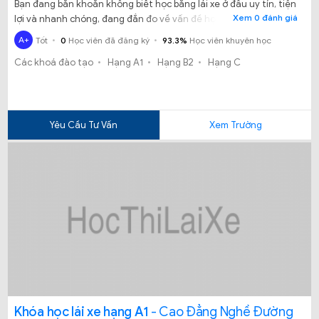
Bạn đang băn khoăn không biết học bằng lái xe ở đâu uy tín, tiện
Xem 0 đánh giá
lợi và nhanh chóng, đang đắn đo về vấn đề học phí, đang cân
nhắc về hệ thống và chất lượng đào tạo? Với đội ngũ giáo viên
A+
Tốt
0
Học viên đã đăng ký
93.3%
Học viên khuyên học
đạt chuẩn, giàu kinh nghiệm và cơ sở vật chất, trang thiết bị, xe
Các khoá đào tạo
Hạng A1
Hạng B2
Hạng C
dạy lái hiện đại, Trung tâm đào tạo và sát hạch lái xe - Trường
cao đẳng nghề số 8/BQP là sự lựa chọn tốt nhất dành cho bạn.
Yêu Cầu Tư Vấn
Xem Trường
Khóa học lái xe hạng A1
- Cao Đẳng Nghề Đường