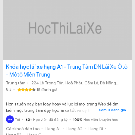
Khóa học lái xe hạng A1
- Trung Tâm DN Lái Xe Ôtô
- Môtô Miền Trung
Trung tâm
224 Lê Trọng Tấn, Hoà Phát, Cẩm Lệ, Đà Nẵng
8.3
15 đánh giá
Hơn 1 tuần nay, bạn loay hoay và lục lọi mọi trang Web để tìm
Xem 0 đánh giá
kiếm một trung tâm dạy học lái xe tốt và uy tín tại Thành phố Đà
Nẵng. Thế nhưng, kết quả là bạn vẫn không biết học tại đâu là
A+
Tốt
60+
Học viên đã đăng ký
100%
Học viên khuyên học
tốt. Bạn đã biết đến Trung tâm DN lái xe ôtô - môtô miền Trung,
Các khoá đào tạo
Hạng A1
Hạng A2
Hạng B1
một địa chỉ đào tạo lái xe chất lượng?