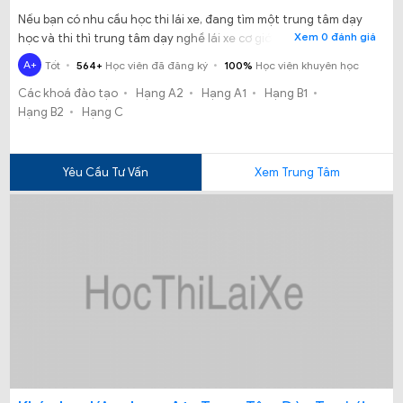
Nếu bạn có nhu cầu học thi lái xe, đang tìm một trung tâm dạy
Xem 0 đánh giá
học và thi thì trung tâm dạy nghề lái xe cơ giới đường bộ là địa
điểm thi bằng lái xe tốt nhất. Trung tâm kỹ năng thực hành cơ
A+
Tốt
564+
Học viên đã đăng ký
100%
Học viên khuyên học
giới đường bộ là một trong những đơn vị đào tạo và tổ chức sát
Các khoá đào tạo
Hạng A2
Hạng A1
Hạng B1
hạch hàng đầu tại TP. Hà Nội. Các lớp học và thi sát hạch được
Hạng B2
Hạng C
mở thường xuyên, liên tục đáp ứng mọi yêu cầu của học viên.
Yêu Cầu Tư Vấn
Xem Trung Tâm