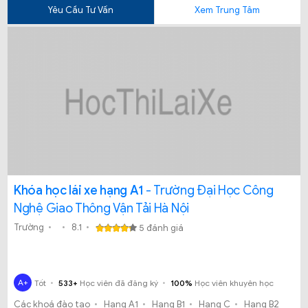
Yêu Cầu Tư Vấn
Xem Trung Tâm
Khóa học lái xe hạng A1
- Trường Đại Học Công
Nghệ Giao Thông Vận Tải Hà Nội
Trường
8.1
5 đánh giá
Xem 0 đánh giá
A+
Tốt
533+
Học viên đã đăng ký
100%
Học viên khuyên học
Các khoá đào tạo
Hạng A1
Hạng B1
Hạng C
Hạng B2