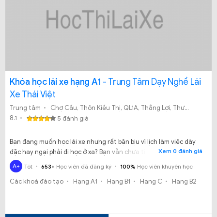
Khóa học lái xe hạng A1
- Trung Tâm Dạy Nghề Lái
Xe Thái Việt
Trung tâm
Chợ Cầu, Thôn Kiều Thị, QL1A, Thắng Lợi, Thường Tín, Hà Nội, Việt Nam
8.1
5 đánh giá
Bạn đang muốn học lái xe nhưng rất bận bịu vì lịch làm việc dày
Xem 0 đánh giá
đặc hay ngại phải đi học ở xa? Bạn vẫn chưa tìm được địa chỉ đào
tạo uy tín và chất lượng? Sợ học nhầm trung tâm dạy kém chất
A+
Tốt
653+
Học viên đã đăng ký
100%
Học viên khuyên học
lượng dẫn đến cuối khóa mà vẫn chưa biết lái xe? Hãy đến với
Các khoá đào tạo
Hạng A1
Hạng B1
Hạng C
Hạng B2
trung tâm đào tạo lái xe thái việt một trung tâm có chất lượng
tốt về việc đào tạo lái xe.