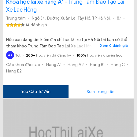
Khóa học lái xe hạng A1
- Trung Tâm Đào Tạo Lái
Xe Lạc Hồng
Trung tâm
Ngõ 34, Đường Xuân La, Tây Hồ, TP Hà Nội.
8.1
14 đánh giá
Nếu bạn đang tìm kiếm địa chỉ học lái xe tại Hà Nội thì bạn có thể
Xem 0 đánh giá
tham khảo Trung Tâm Đào Tạo Lái Xe Lạc Hồng. Đây cũng là địa
chỉ đào tạo lái xe có lịch thi đều đặn hàng tháng, sau mỗi khoá
A+
Tốt
200+
Học viên đã đăng ký
100%
Học viên khuyên học
đào tạo lái xe có tỷ lệ học viên đỗ và được cấp giấy phép lái xe là
Các khoá đào tạo
Hạng A1
Hạng A2
Hạng B1
Hạng C
hơn 70%.
Hạng B2
Yêu Cầu Tư Vấn
Xem Trung Tâm