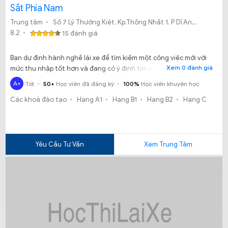
Sắt Phía Nam
Trung tâm
Số 7 Lý Thường Kiệt, Kp.Thống Nhất 1, P Dĩ An,Tx.Dĩ An, tỉnh Bình Dương.
8.2
15 đánh giá
Bạn dự định hành nghề lái xe để tìm kiếm một công việc mới với
Xem 0 đánh giá
mức thu nhập tốt hơn và đang có ý định tìm kiếm nơi đào tạo uy
tín và chất lượng tại Bình Dương? Vậy bạn đã biết đến Trường
A+
Tốt
50+
Học viên đã đăng ký
100%
Học viên khuyên học
Cao đẳng nghề Đường sát phía Nam nơi đào tạo lái xe tốt?
Các khoá đào tạo
Hạng A1
Hạng B1
Hạng B2
Hạng C
Yêu Cầu Tư Vấn
Xem Trung Tâm