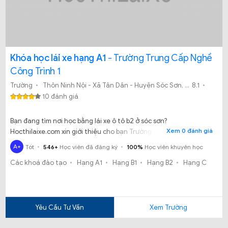
Khóa học lái xe hạng A1
- Trường Trung Cấp Nghề
Công Trình 1
Trường
Thôn Ninh Nội - Xã Tân Dân - Huyện Sóc Sơn, Tân Dân, Sóc Sơn, Hà Nội
8.1
10 đánh giá
Bạn đang tìm nơi học bằng lái xe ô tô b2 ở sóc sơn?
Xem 0 đánh giá
Hocthilaixe.com xin giới thiệu cho bạn Trường Trung Cấp Nghề
Công Trình 1 là một trong những trung tâm sát hạch lái xe huyện
A+
Tốt
546+
Học viên đã đăng ký
100%
Học viên khuyên học
sóc sơn uy tín được nhiều học viên tin tưởng theo ở Hà Nội
Các khoá đào tạo
Hạng A1
Hạng B1
Hạng B2
Hạng C
Yêu Cầu Tư Vấn
Xem Trường