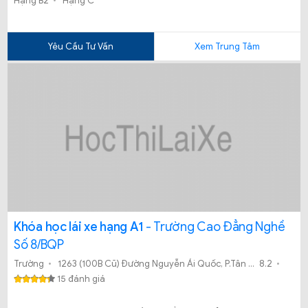
Hạng B2
Hạng C
Yêu Cầu Tư Vấn
Xem Trung Tâm
Khóa học lái xe hạng A1
- Trường Cao Đẳng Nghề
Số 8/BQP
Trường
1263 (100B Cũ) Đường Nguyễn Ái Quốc, P.Tân Tiến, TP. Biên Hòa, Đồng Nai
8.2
15 đánh giá