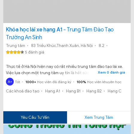
Khóa học lái xe hạng A1
- Trung Tâm Đào Tạo
Trường An Sinh
Trung tâm
83 Triều Khúc,Thanh Xuân, Hà Nội
8.2
5 đánh giá
Thực tế ở Hà Nội hiện nay có rất nhiều trung tâm đào tạo lái xe.
Xem 0 đánh giá
Việc lựa chọn một trung tâm uy tín là hết sức khó khăn. Vậy
chúng ta có nên theo học tại trung tâm đào tạo trường an sinh.
A+
Tốt
1000+
Học viên đã đăng ký
100%
Học viên khuyên học
Các khoá đào tạo
Hạng A1
Hạng B1
Hạng B2
Hạng C
Yêu Cầu Tư Vấn
Xem Trung Tâm