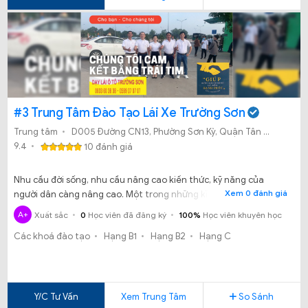
#3 Trung Tâm Đào Tạo Lái Xe Trường Sơn
Trung tâm
D005 Đường CN13, Phường Sơn Kỳ, Quận Tân Phú, TP. Hồ Chí Minh.
9.4
10 đánh giá
Nhu cầu đời sống, nhu cầu nâng cao kiến thức, kỹ năng của
Xem 0 đánh giá
người dân càng nâng cao. Một trong những kĩ năng đang được
mọi người quan tâm nhất hiện nay chính là học thi lái xe ô tô.
A+
Xuất sắc
0
Học viên đã đăng ký
100%
Học viên khuyên học
Nhưng học lái xe ở đâu thì tốt? Học tại Trung tâm đào tạo lái xe
Các khoá đào tạo
Hạng B1
Hạng B2
Hạng C
Trường Sơn có được không?​​​​​​​
Y/C Tư Vấn
Xem Trung Tâm
So Sánh