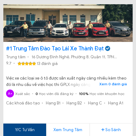
#1 Trung Tâm Đào Tạo Lái Xe Thành Đạt
Trung tâm
16 Dương Đình Nghệ, Phường 8, Quận 11, TPHCM
9.7
13 đánh giá
Việc xe các loại xe ô tô được sản xuất ngày càng nhiều kèm theo
Xem 0 đánh giá
đó là nhu cầu về việc học thi GPLX ngày càng tăng. Bạn tìm mãi
mà bạn vẫn không biết trung tâm nào dạy học lái xe uy tín, chất
A+
Xuất sắc
0
Học viên đã đăng ký
100%
Học viên khuyên học
lượng. Bạn tình cờ biết đến Trung tâm đào tạo lái xe Thành Đạt,
Các khoá đào tạo
Hạng B1
Hạng B2
Hạng C
Hạng A1
thế nhưng liệu học lái xe ở thành Đạt có ổn không?
Y/C Tư Vấn
Xem Trung Tâm
So Sánh