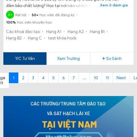
Xem 0 đánh giá
đảm bảo chất lượng? Học tại nơi nào có lịch học, lịch thi và có
bằng sớm, không trễ hạn? Đây là câu hỏi của nhiều người dân
A+
Rất tốt
50+
Học viên đã đăng ký
sống tại Bình Dương và các vùng lân cận. Thế bạn đã biết đến
100%
Học viên khuyên học
Trường trung cấp nghề Tân Uyên nơi đào tạo lái xe tốt tại Bình
Dương chưa?
Các khoá đào tạo
Hạng A1
Hạng A2
Hạng B1
Hạng B2
Hạng C
test khóa hock
Y/C Tư Vấn
Xem Trường
So Sánh
age
1
2
3
4
5
6
7
...
10
11
Next
L
 11