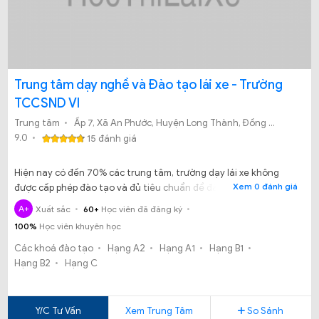
Trung tâm dạy nghề và Đào tạo lái xe - Trường
TCCSND VI
Trung tâm
Ấp 7, Xã An Phước, Huyện Long Thành, Đồng Nai
9.0
15 đánh giá
Hiện nay có đến 70% các trung tâm, trường dạy lái xe không
Xem 0 đánh giá
được cấp phép đào tạo và đủ tiêu chuẩn để đào tạo cấp bằng lái
xe. Các trung tâm nhỏ lẻ mọc lên lấy tư các là chi nhánh tuyển
A+
Xuất sắc
60+
Học viên đã đăng ký
sinh của trường này, trường kia nhưng thực chất đều là lừa đảo.
100%
Học viên khuyên học
Vậy học tại đâu là uy tín? Học tại Trung tâm dạy nghề và Đào
tạo lái xe - Trường TCCSND VI có tốt không?
Các khoá đào tạo
Hạng A2
Hạng A1
Hạng B1
Hạng B2
Hạng C
Y/C Tư Vấn
Xem Trung Tâm
So Sánh