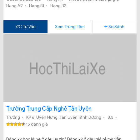
Hạng A2
Hạng B1
Hạng B2
Y/C Tư Vấn
Xem Trung Tâm
So Sánh
Trường Trung Cấp Nghề Tân Uyên
Trường
KP 6, Uyên Hưng, Tân Uyên, Bình Dương
8.5
15 đánh giá
Đăng ký học lái xe ở đâu uy tín? Đăng ký ở đâu giá rẻ mà vẫn