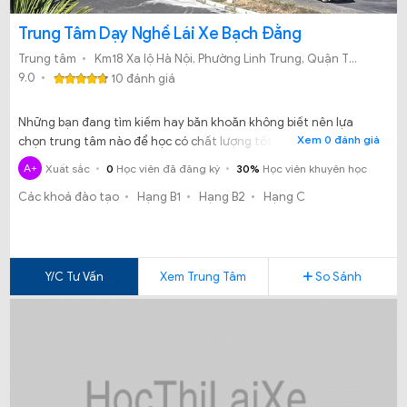
Trung Tâm Dạy Nghề Lái Xe Bạch Đằng
Trung tâm
Km18 Xa lộ Hà Nội, Phường Linh Trung, Quận Thủ Đức, TP.HCM Khóa học:
9.0
10 đánh giá
Những bạn đang tìm kiếm hay băn khoăn không biết nên lựa
Xem 0 đánh giá
chọn trung tâm nào để học có chất lượng tốt mà lại có bằng
sớm, sự lựa chọn tốt nhất dành cho bạn chính là Trung tâm đào
A+
Xuất sắc
0
Học viên đã đăng ký
30%
Học viên khuyên học
tạo lái xe Bạch Đằng.
Các khoá đào tạo
Hạng B1
Hạng B2
Hạng C
Y/C Tư Vấn
Xem Trung Tâm
So Sánh