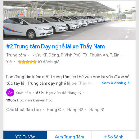
#2 Trung tâm Dạy nghề lái xe Thầy Nam
Trung tâm
71/15 KP. Đông, P. Vĩnh Phú, TX. Thuận An, T. Bình Dương
9.5
10 đánh giá
Bạn đang tìm kiếm một trung tâm có thể vừa học lái vừa được bổ
Xem 0 đánh giá
túc tay lái. Trung tâm dạy nghề lái xe Thầy Nam chính là một
trung tâm mà bạn đang tìm kiếm.
A+
Xuất sắc
569+
Học viên đã đăng ký
100%
Học viên khuyên học
Các khoá đào tạo
Hạng C
Hạng B2
Hạng B1
Y/C Tư Vấn
Xem Trung Tâm
So Sánh