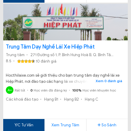
Trung Tâm Dạy Nghề Lái Xe Hiệp Phát
Trung tâm
271 Đường số 1, P. Bình Hưng Hoà B, Q. Bình Tân, Tp.Hồ Chí Minh
8.5
10 đánh giá
Hocthilaixe.com sẽ giới thiệu cho bạn trung tâm dạy nghề lái xe
Xem 0 đánh giá
Hiệp Phát, nơi đào tạo các hạng lái xe chuyên nghiệp, uy tín nhất
khu vực TP Hồ Chí Minh.
A+
Rất tốt
0
Học viên đã đăng ký
100%
Học viên khuyên học
Các khoá đào tạo
Hạng B1
Hạng B2
Hạng C
Y/C Tư Vấn
Xem Trung Tâm
So Sánh