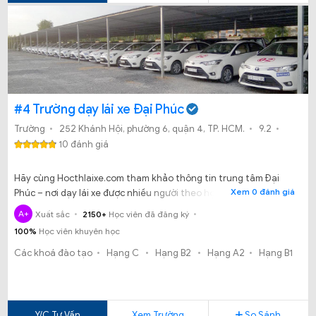
#4 Trường dạy lái xe Đại Phúc
Trường
252 Khánh Hội, phường 6, quận 4, TP. HCM.
9.2
10 đánh giá
Hãy cùng Hocthlaixe.com tham khảo thông tin trung tâm Đại
Xem 0 đánh giá
Phúc – nơi dạy lái xe được nhiều người theo học tại TP HCM.
A+
Xuất sắc
2150+
Học viên đã đăng ký
100%
Học viên khuyên học
Các khoá đào tạo
Hạng C
Hạng B2
Hạng A2
Hạng B1
Y/C Tư Vấn
Xem Trường
So Sánh