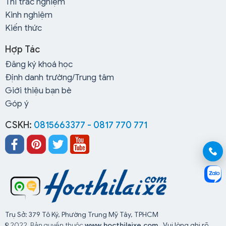
Thi trắc nghiệm
Kinh nghiệm
Kiến thức
Hợp Tác
Đăng ký khoá học
Định danh trường/Trung tâm
Giới thiệu bạn bè
Góp ý
CSKH:
0815663377 - 0817 770 771
Trụ Sở: 379 Tô Ký, Phường Trung Mỹ Tây, TPHCM
© 2022, Bản quyền thuộc
www.hocthilaixe.com.
Vui lòng ghi rõ