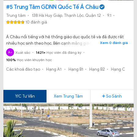
#5 Trung Tâm GDNN Quốc Tế Á Châu
Trung tâm
138 Hà Huy Giáp, Thạnh Lộc, Quận 12
9.1
10 đánh giá
Á Châu nổi tiếng với hệ thống giáo dục quốc tế và đã được rất
Xem 0 đánh giá
nhiều học sinh theo học. Bên cạnh mảng giáo dục thì Á Châu
còn mở rộng thêm sang ngành đào tạo lái xe. Hãy cùng chúng
A+
Xuất sắc
1421+
Học viên đã đăng ký
tôi tìm hiểu xem dạy học lái xe ở Trung tâm Á Châu có gì đặc biệt
100%
Học viên khuyên học
nhé.
Các khoá đào tạo
Hạng A1
Hạng B1
Hạng B2
Hạng C
Y/C Tư Vấn
Xem Trung Tâm
So Sánh