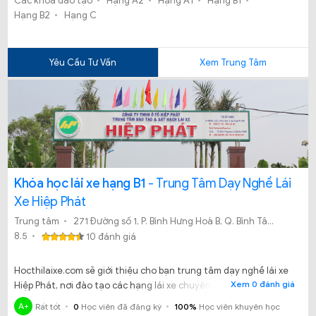
Các khoá đào tạo
Hạng A2
Hạng A1
Hạng B1
Hạng B2
Hạng C
Yêu Cầu Tư Vấn
Xem Trung Tâm
Khóa học lái xe hạng B1
- Trung Tâm Dạy Nghề Lái
Xe Hiệp Phát
Trung tâm
271 Đường số 1, P. Bình Hưng Hoà B, Q. Bình Tân, Tp.Hồ Chí Minh
8.5
10 đánh giá
Hocthilaixe.com sẽ giới thiệu cho bạn trung tâm dạy nghề lái xe
Xem 0 đánh giá
Hiệp Phát, nơi đào tạo các hạng lái xe chuyên nghiệp, uy tín nhất
khu vực TP Hồ Chí Minh.
A+
Rất tốt
0
Học viên đã đăng ký
100%
Học viên khuyên học