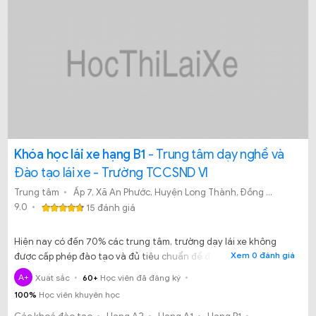
Khóa học lái xe hạng B1
- Trung tâm dạy nghề và
Đào tạo lái xe - Trường TCCSND VI
Trung tâm
Ấp 7, Xã An Phước, Huyện Long Thành, Đồng Nai
9.0
15 đánh giá
Hiện nay có đến 70% các trung tâm, trường dạy lái xe không
Xem 0 đánh giá
được cấp phép đào tạo và đủ tiêu chuẩn để đào tạo cấp bằng lái
xe. Các trung tâm nhỏ lẻ mọc lên lấy tư các là chi nhánh tuyển
A+
Xuất sắc
60+
Học viên đã đăng ký
sinh của trường này, trường kia nhưng thực chất đều là lừa đảo.
100%
Học viên khuyên học
Vậy học tại đâu là uy tín? Học tại Trung tâm dạy nghề và Đào
tạo lái xe - Trường TCCSND VI có tốt không?