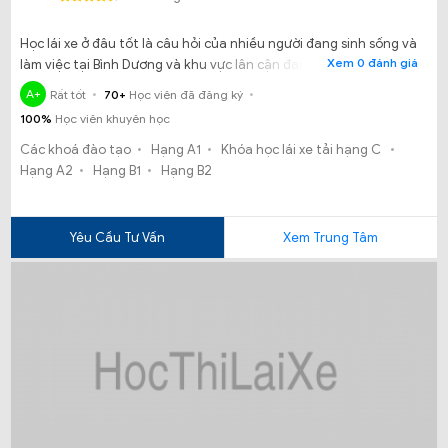
Học lái xe ở đâu tốt là câu hỏi của nhiều người đang sinh sống và
Xem 0 đánh giá
làm việc tại Bình Dương và khu vực lân cận đang có nhu cầu học
thi lái xe. Thế nhưng học lái xe tại Trung tâm Đào tạo sát hạch lái
A+
Rất tốt
70+
Học viên đã đăng ký
xe An Cư có tốt hay không? Có đảm bảo chất lượng đầu ra của
100%
Học viên khuyên học
mỗi khóa học? Có phải đóng thêm tiền khi đi học vào cuối tuần
hay chi phí phát sinh khác?
Các khoá đào tạo
Hạng A1
Khóa học lái xe tải hạng C
Hạng A2
Hạng B1
Hạng B2
Yêu Cầu Tư Vấn
Xem Trung Tâm