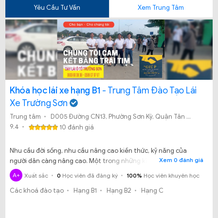
Yêu Cầu Tư Vấn
Xem Trung Tâm
Khóa học lái xe hạng B1
- Trung Tâm Đào Tạo Lái
Xe Trường Sơn
Trung tâm
D005 Đường CN13, Phường Sơn Kỳ, Quận Tân Phú, TP. Hồ Chí Minh.
9.4
10 đánh giá
Nhu cầu đời sống, nhu cầu nâng cao kiến thức, kỹ năng của
Xem 0 đánh giá
người dân càng nâng cao. Một trong những kĩ năng đang được
mọi người quan tâm nhất hiện nay chính là học thi lái xe ô tô.
A+
Xuất sắc
0
Học viên đã đăng ký
100%
Học viên khuyên học
Nhưng học lái xe ở đâu thì tốt? Học tại Trung tâm đào tạo lái xe
Các khoá đào tạo
Hạng B1
Hạng B2
Hạng C
Trường Sơn có được không?​​​​​​​