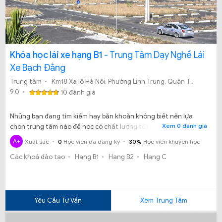
Khóa học lái xe hạng B1
- Trung Tâm Dạy Nghề Lái
Xe Bạch Đằng
Trung tâm
Km18 Xa lộ Hà Nội, Phường Linh Trung, Quận Thủ Đức, TP.HCM Khóa học:
9.0
10 đánh giá
Những bạn đang tìm kiếm hay băn khoăn không biết nên lựa
Xem 0 đánh giá
chọn trung tâm nào để học có chất lượng tốt mà lại có bằng
sớm, sự lựa chọn tốt nhất dành cho bạn chính là Trung tâm đào
A+
Xuất sắc
0
Học viên đã đăng ký
30%
Học viên khuyên học
tạo lái xe Bạch Đằng.
Các khoá đào tạo
Hạng B1
Hạng B2
Hạng C
Yêu Cầu Tư Vấn
Xem Trung Tâm