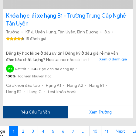
Khóa học lái xe hạng B1
- Trường Trung Cấp Nghề
Tân Uyên
Trường
KP 6, Uyên Hưng, Tân Uyên, Bình Dương
8.5
15 đánh giá
Đăng ký học lái xe ở đâu uy tín? Đăng ký ở đâu giá rẻ mà vẫn
Xem 0 đánh giá
đảm bảo chất lượng? Học tại nơi nào có lịch học, lịch thi và có
bằng sớm, không trễ hạn? Đây là câu hỏi của nhiều người dân
A+
Rất tốt
50+
Học viên đã đăng ký
sống tại Bình Dương và các vùng lân cận. Thế bạn đã biết đến
100%
Học viên khuyên học
Trường trung cấp nghề Tân Uyên nơi đào tạo lái xe tốt tại Bình
Dương chưa?
Các khoá đào tạo
Hạng A1
Hạng A2
Hạng B1
Hạng B2
Hạng C
test khóa hock
Yêu Cầu Tư Vấn
Xem Trường
age
1
2
3
4
5
6
7
...
10
11
Next
L