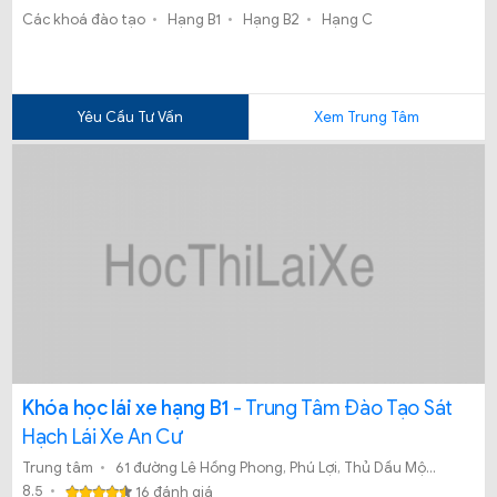
Các khoá đào tạo
Hạng B1
Hạng B2
Hạng C
Yêu Cầu Tư Vấn
Xem Trung Tâm
Khóa học lái xe hạng B1
- Trung Tâm Đào Tạo Sát
Hạch Lái Xe An Cư
Trung tâm
61 đường Lê Hồng Phong, Phú Lợi, Thủ Dầu Một, Bình Dương
8.5
16 đánh giá