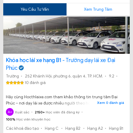
Yêu Cầu Tư Vấn
Xem Trung Tâm
Khóa học lái xe hạng B1
- Trường dạy lái xe Đại
Phúc
Trường
252 Khánh Hội, phường 6, quận 4, TP. HCM.
9.2
10 đánh giá
Hãy cùng Hocthlaixe.com tham khảo thông tin trung tâm Đại
Xem 0 đánh giá
Phúc – nơi dạy lái xe được nhiều người theo học tại TP HCM.
A+
Xuất sắc
2150+
Học viên đã đăng ký
100%
Học viên khuyên học
Các khoá đào tạo
Hạng C
Hạng B2
Hạng A2
Hạng B1