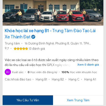
Khóa học lái xe hạng B1
- Trung Tâm Đào Tạo Lái
Xe Thành Đạt
Trung tâm
16 Dương Đình Nghệ, Phường 8, Quận 11, TPHCM
9.7
13 đánh giá
Việc xe các loại xe ô tô được sản xuất ngày càng nhiều kèm theo
Xem 0 đánh giá
đó là nhu cầu về việc học thi GPLX ngày càng tăng. Bạn tìm mãi
mà bạn vẫn không biết trung tâm nào dạy học lái xe uy tín, chất
A+
Xuất sắc
0
Học viên đã đăng ký
100%
Học viên khuyên học
lượng. Bạn tình cờ biết đến Trung tâm đào tạo lái xe Thành Đạt,
Các khoá đào tạo
Hạng B1
Hạng B2
Hạng C
Hạng A1
thế nhưng liệu học lái xe ở thành Đạt có ổn không?
Yêu Cầu Tư Vấn
Xem Trung Tâm