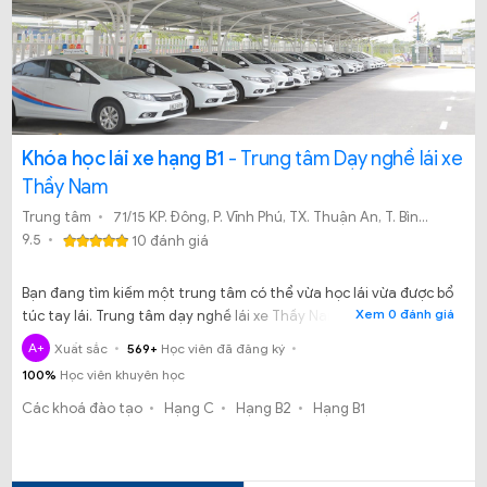
Khóa học lái xe hạng B1
- Trung tâm Dạy nghề lái xe
Thầy Nam
Trung tâm
71/15 KP. Đông, P. Vĩnh Phú, TX. Thuận An, T. Bình Dương
9.5
10 đánh giá
Bạn đang tìm kiếm một trung tâm có thể vừa học lái vừa được bổ
Xem 0 đánh giá
túc tay lái. Trung tâm dạy nghề lái xe Thầy Nam chính là một
trung tâm mà bạn đang tìm kiếm.
A+
Xuất sắc
569+
Học viên đã đăng ký
100%
Học viên khuyên học
Các khoá đào tạo
Hạng C
Hạng B2
Hạng B1