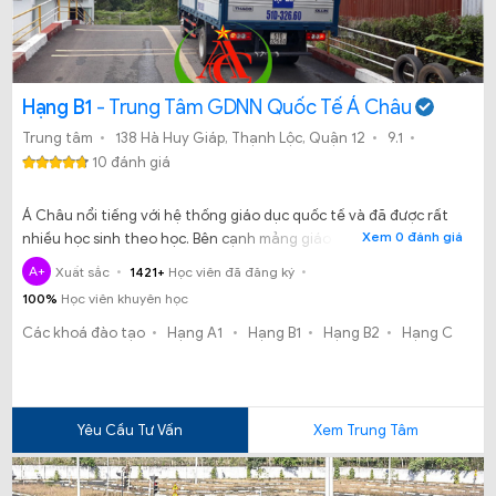
Hạng B1
- Trung Tâm GDNN Quốc Tế Á Châu
Trung tâm
138 Hà Huy Giáp, Thạnh Lộc, Quận 12
9.1
10 đánh giá
Á Châu nổi tiếng với hệ thống giáo dục quốc tế và đã được rất
Xem 0 đánh giá
nhiều học sinh theo học. Bên cạnh mảng giáo dục thì Á Châu
còn mở rộng thêm sang ngành đào tạo lái xe. Hãy cùng chúng
A+
Xuất sắc
1421+
Học viên đã đăng ký
tôi tìm hiểu xem dạy học lái xe ở Trung tâm Á Châu có gì đặc biệt
100%
Học viên khuyên học
nhé.
Các khoá đào tạo
Hạng A1
Hạng B1
Hạng B2
Hạng C
Yêu Cầu Tư Vấn
Xem Trung Tâm