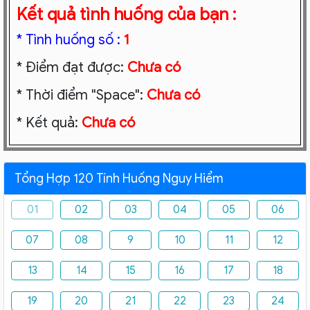
Kết quả tình huống của bạn :
* Tình huống số :
1
* Điểm đạt được:
Chưa có
* Thời điểm "Space":
Chưa có
* Kết quả:
Chưa có
Tổng Hợp 120 Tính Huống Nguy Hiểm
01
02
03
04
05
06
07
08
9
10
11
12
13
14
15
16
17
18
19
20
21
22
23
24