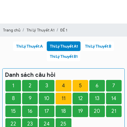
Trang chủ
Thi Lý Thuyết A1
ĐỀ 1
Thi Lý Thuyết A
Thi Lý Thuyết A1
Thi Lý Thuyết B
Thi Lý Thuyết B1
Danh sách câu hỏi
1
2
3
4
5
6
7
8
9
10
11
12
13
14
15
16
17
18
19
20
21
22
23
24
25