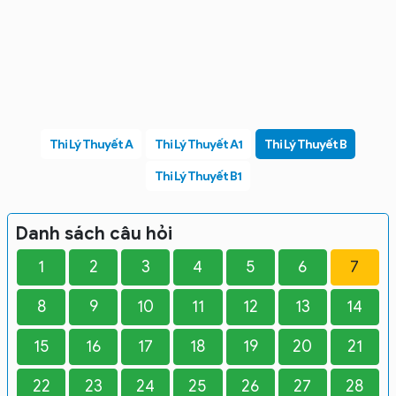
Thi Lý Thuyết A
Thi Lý Thuyết A1
Thi Lý Thuyết B
Thi Lý Thuyết B1
Danh sách câu hỏi
1
2
3
4
5
6
7
8
9
10
11
12
13
14
15
16
17
18
19
20
21
22
23
24
25
26
27
28