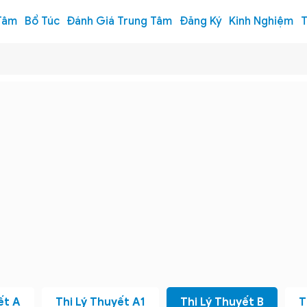
Tâm
Bổ Túc
Đánh Giá Trung Tâm
Đăng Ký
Kinh Nghiệm
T
ết A
Thi Lý Thuyết A1
Thi Lý Thuyết B
T