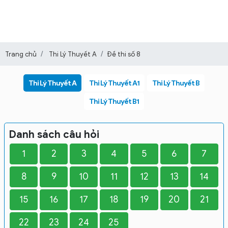
Trang chủ
Thi Lý Thuyết A
Đề thi số 8
Thi Lý Thuyết A
Thi Lý Thuyết A1
Thi Lý Thuyết B
Thi Lý Thuyết B1
Danh sách câu hỏi
1
2
3
4
5
6
7
8
9
10
11
12
13
14
15
16
17
18
19
20
21
22
23
24
25