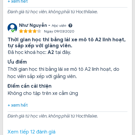
khác nhau nhằm phục vụ nhu cầu dạy lái xe hạng B2 và
+ xem hết
C toàn bộ 100% là xe mới.
Đánh giá từ học viên, không phải từ Hocthilaixe.
Như Nguyễn -
Học viên
Hệ thống trang thiết bị:
Với hệ thống sân tập lái xe
Ngày 09/03/2020
mới, rộng rãi, đủ 10 bài thi sa hình, mang đến cho học
Thời gian học thi bằng lái xe mô tô A2 linh hoạt,
viên sân tập tốt nhất. Sân bãi luôn thường xuyên được
tự sắp xếp với giảng viên.
bảo trì, bảo dưỡng. Hệ thống cơ sở vật chất hiện đại,
Đã học khoá học:
A2
tại đây.
trang bị phòng học lý thuyết đầy đủ phương tiện giảng
Ưu điểm
dạy, xe thực hành đa dạng nhiều loại xe đời mới, bãi
Thời gian học thi bằng lái xe mô tô A2 linh hoạt, do
tập khang trang, rộng rãi đạt tiêu chuẩn quốc gia
học viên sắp xếp với giảng viên.
Điểm cần cải thiện
Không cho tập trên xe cảm ứng
+ xem hết
Đánh giá từ học viên, không phải từ Hocthilaixe.
Xem tiếp 12 đánh giá