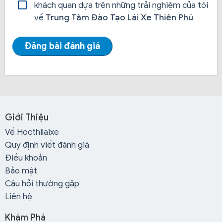
khách quan dựa trên những trải nghiệm của tôi
Hỗ trợ đậu tuyệt đối cho học viên khi tham gia
về
Trung Tâm Đào Tạo Lái Xe Thiên Phú
khóa học.
Lịch thi do học viên tự chọn, ưu tiên thi vào Thứ 7
Đăng bài đánh giá
và Chủ Nhật.
Ưu tiên thi nhanh về sớm trong ngày thi sát hạch,
có bằng nhanh.
Tặng Ứng Dụng luyện thi sát hạch lý thuyết và
thực hành trên điện thoại, đảm bảo tỷ lệ đậu cao
Giới Thiệu
nhất sau khi học xong.
Về Hocthilaixe
Quy định viết đánh giá
3. Chỉ cần những giấy tờ này bạn sẽ được
Điều khoản
xếp lớp học ngay
Bảo mật
Câu hỏi thường gặp
Liên hệ
Khám Phá