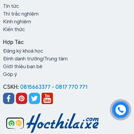
Tin tức
Thi trắc nghiệm
Kinh nghiệm
Kiến thức
Hợp Tác
Đăng ký khoá học
Định danh trường/Trung tâm
Giới thiệu bạn bè
Góp ý
Mang theo những giấy tờ này thì việc đăng ký nhanh chỉ
trong vài phút tại trung tâm đào tạo bằng lái xe Thiên
CSKH:
0815663377 - 0817 770 771
Phú:
1 bản phô tô CMND 2 mặt
8 ảnh thẻ 3×4 (theo quy chuẩn áo có cổ phông
nền xanh).