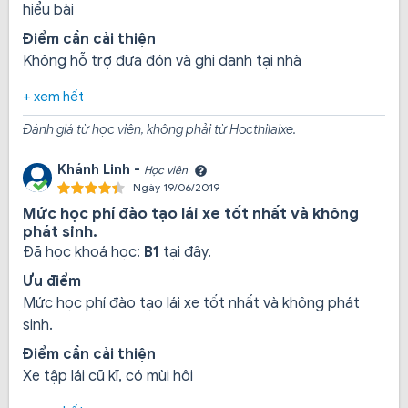
hiểu bài
nghiệm, chuyên nghiệp tận tâm nên được đánh giá là
Điểm cần cải thiện
nơi đào tạo lái xe chất lượng hàng đầu Bình Dương.
Không hỗ trợ đưa đón và ghi danh tại nhà
+ xem hết
Đánh giá từ học viên, không phải từ Hocthilaixe.
Khánh Linh -
Học viên
Ngày 19/06/2019
Mức học phí đào tạo lái xe tốt nhất và không
phát sinh.
Đã học khoá học:
B1
tại đây.
Ưu điểm
Mức học phí đào tạo lái xe tốt nhất và không phát
sinh.
Điểm cần cải thiện
Xe tập lái cũ kĩ, có mùi hôi
Xe học lái:
Hệ thống xe thực hành gồm nhiều loại xe