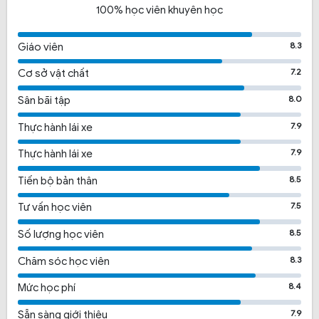
100% học viên khuyên học
8.3
Giáo viên
7.2
Cơ sở vật chất
8.0
Sân bãi tập
7.9
Thực hành lái xe
7.9
Thực hành lái xe
8.5
Tiến bộ bản thân
7.5
Tư vấn học viên
8.5
Số lượng học viên
8.3
Chăm sóc học viên
8.4
Mức học phí
7.9
Sẵn sàng giới thiệu