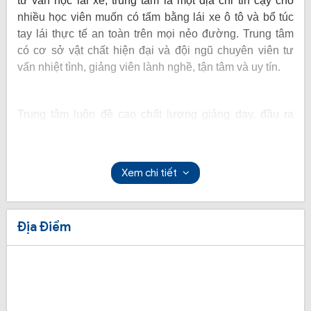
tư vấn học lái xe, trung tâm là một địa chỉ tin cậy cho
nhiều học viên muốn có tấm bằng lái xe ô tô và bổ túc
tay lái thực tế an toàn trên mọi nẻo đường. Trung tâm
có cơ sở vật chất hiện đại và đội ngũ chuyên viên tư
vấn nhiệt tình, giảng viên lành nghề, tận tâm và uy tín.
Trung tâm luôn đề cao chất lượng giảng dạy, đầu ra
cuối cùng của học viên, ngoài việc lấy được bằng còn
phải đi kèm song song với viêc nâng cao kỹ năng và
kiến thức về pháp luật an toàn giao thông.
Xem chi tiết
Địa Điểm