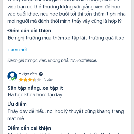
việc bận có thể thương lượng với giảng viên để học
Học viên nhận thông báo về lịch học
vào buổi khác, nếu học buổi tối thì tốn thêm ít phí nha
mọi người mà đành thôi mình thấy vậy cũng là hợp lý
Điểm cần cải thiện
Học lý thuyết : trung tâm có nhiều các lớp học lý thuyết
Đề nghị trường mua thêm xe tập lái , trường quá ít xe
tổ chức suốt tuần
+ xem hết
Học thực hành: học viên được giảng viên chỉ dạy tận
Đánh giá từ học viên, không phải từ Hocthilaixe.
tình, tập lái trên các xe đời mới
-
Học viên
Ngày
Thi tốt nghiệp: do trường tổ chức, thi đậu tốt nghiệp sẽ
Sân tập nắng, xe tập ít
được cấp chứng chỉ hành nghề lái xe
Đã học khoá học:
tại đây.
Ưu điểm
Thầy dạy dễ hiểu, nơi học lý thuyết cũng khang trang
Thi sát hạch: sau khi đậu tốt nghiệp tầm 1-2 tuần sau,
mát mẻ
bạn sẽ dự thi sát hạch do sở GTVT TPHCM tổ chức, thi
đạt được cấp giấy phép lái xe.
Điểm cần cải thiện