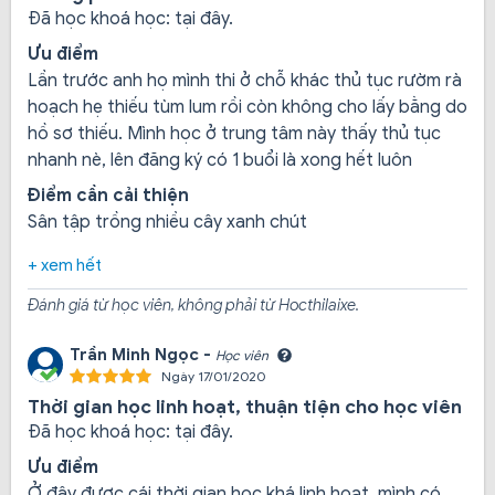
Đã học khoá học:
tại đây.
Ưu điểm
Lần trước anh họ mình thi ở chỗ khác thủ tục rườm rà
hoạch hẹ thiếu tùm lum rồi còn không cho lấy bằng do
hồ sơ thiếu. Mình học ở trung tâm này thấy thủ tục
nhanh nè, lên đăng ký có 1 buổi là xong hết luôn
Điểm cần cải thiện
Sân tập trồng nhiều cây xanh chút
Hạng C: Trung tâm đào tạo hạng C với 30 học viên mỗi
khóa, có giảng viên kinh nghiệm 12 năm giảng dạy, tỉ lệ
+ xem hết
học viên đậu cao.
Đánh giá từ học viên, không phải từ Hocthilaixe.
Trần Minh Ngọc -
3. Quy trình học lái xe tại trung tâm đào tạo
Học viên
Ngày 17/01/2020
và sát hạch lái xe Minh Phát
Thời gian học linh hoạt, thuận tiện cho học viên
Đã học khoá học:
tại đây.
Học viên đăng ký ghi danh để trung tâm làm hồ sơ
Ưu điểm
Ở đây được cái thời gian học khá linh hoạt, mình có