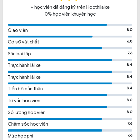
+ học viên đã đăng ký trên Hocthilaixe
0% học viên khuyên học
8.0
Giáo viên
6.8
Cơ sở vật chất
7.6
Sân bãi tập
8.4
Thực hành lái xe
8.4
Thực hành lái xe
8.4
Tiến bộ bản thân
8.0
Tư vấn học viên
8.0
Số lượng học viên
7.6
Chăm sóc học viên
7.6
Mức học phí