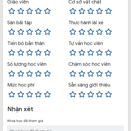
Giấy tờ làm hồ sơ đăng ký học thi lái xe gồm:
Giáo viên
Cơ sở vật chất
10 hình 3×4 và 1 chứng minh nhân dân hoặc hộ
chiếu ( photo ).
Sân bãi tập
Thực hành lái xe
Giấy khám sức khỏe học lái xe khám tại bệnh viện
cấp quận trở lên
Tiến bộ bản thân
Tư vấn học viên
Bằng lái xe mô tô ( photo ), nếu có.
5. Tại sao bạn không thể bỏ qua trung tâm
Số lượng học viên
Chăm sóc học viên
đào tạo lái xe Minh Phát?
Mức học phí
Sẵn sàng giới thiệu
Nhận xét
Khoá học đã tham gia