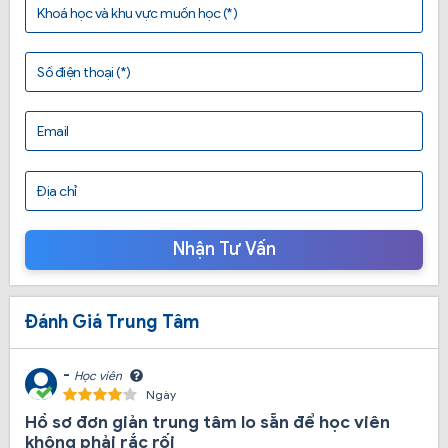
Khoá học và khu vực muốn học (*)
hạch lái xe Minh Phát
Số điện thoại (*)
Trung tâm có các khóa học lái xe hạng B1, B2 và C. Đầy
đủ các khóa học lái xe cơ bản, từ phổ thông đến nâng
Email
cao hiện nay
Địa chỉ
Hạng B1+ B2: Số lượng học viên đăng ký hạng bằng B
tại trung tâm tướng đối đông, trung tâm khai giảng khóa
Nhận Tư Vấn
mới thường xuyên. Lịch học linh hoạt các ngày trong
tuần.
Đánh Giá Trung Tâm
-
Học viên
Ngày
Hồ sơ đơn giản trung tâm lo sẵn để học viên
không phải rắc rối