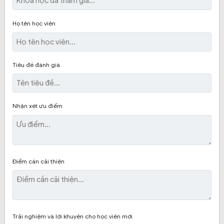
Họ tên học viên
Tiêu đề đánh giá
Đăng ký chỉ cần đóng 2 triệu vào lớp học ngay.
Nhận xét ưu điểm
Học phí trọn gói 100% có ký biên bản cam kết không
phát sinh chi phí.
Điểm cần cải thiện
Học phí học lái xe ô tô tại An Thành Phát giá rẻ với
nhiều ưu đãi hấp dẫn khi đăng ký theo nhóm
Nhóm 2 học viên giảm 500k
Nhóm 3 học viên giảm 1,000k
Trải nghiệm và lời khuyên cho học viên mới