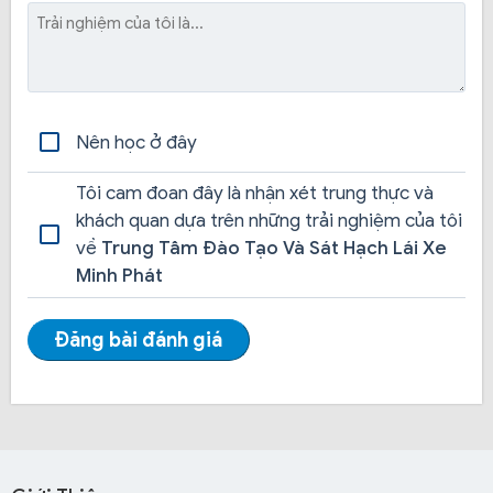
Nhóm 4 học viên giảm 1,500k
Nên học ở đây
Tôi cam đoan đây là nhận xét trung thực và
khách quan dựa trên những trải nghiệm của tôi
về
Trung Tâm Đào Tạo Và Sát Hạch Lái Xe
Minh Phát
Đăng bài đánh giá
Giờ học linh động, sáng-chiều-tối từ T2 đến CN. Học
viên có thể đăng ký học theo khung giờ rãnh, chủ động
sắp xếp thời gian