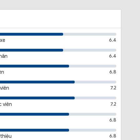
 xe
6.4
thân
6.4
ên
6.8
viên
7.2
 viên
7.2
6.8
 thiệu
6.8