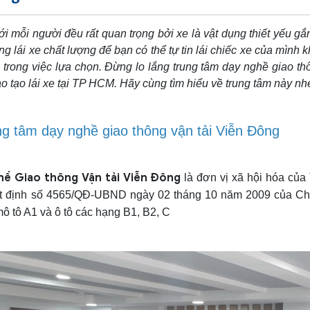
với mỗi người đều rất quan trọng bởi xe là vật dụng thiết yếu g
g lái xe chất lượng để bạn có thể tự tin lái chiếc xe của mình 
i trong việc lựa chọn. Đừng lo lắng trung tâm dạy nghề giao th
ào tạo lái xe tại TP HCM. Hãy cùng tìm hiểu về trung tâm này nh
ung tâm dạy nghề giao thông vận tải Viễn Đông
hề Giao thông Vận tải Viễn Đông
là đơn vị xã hội hóa củ
ết định số 4565/QĐ-UBND ngày 02 tháng 10 năm 2009 của C
mô tô A1 và ô tô các hạng B1, B2, C