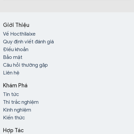
Giới Thiệu
Về Hocthilaixe
Quy định viết đánh giá
Điều khoản
Bảo mật
Câu hỏi thường gặp
Liên hệ
Khám Phá
Tin tức
Thi trắc nghiệm
Chỉ cần mang theo những giấy tờ này sẽ được học
ngay:
Kinh nghiệm
Kiến thức
Chứng minh nhân dân hoặc thẻ căn cước phô tô.
8 hình thẻ 3*4 đúng quy chuẩn.
Hợp Tác