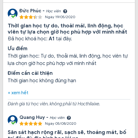
Đức Phúc -
Học viên
Ngày 19/05/2020
Bên cạnh đó, trung tâm Hoàng Anh còn có tổ chức các
Thời gian học tự do, thoải mái, linh động, học
chương trình ưu đãi như miễn 100% học phí với bộ đội
viên tự lựa chọn giờ học phù hợp với mình nhất
xuất ngũ, trợ cấp thêm 1.000.000 VNĐ khi học viên
Đã học khoá học:
A1
tại đây.
đăng ký học tại Hoàng Anh.
Ưu điểm
Thời gian học: Tự do, thoải mái, linh động, học viên tự
lựa chọn giờ học phù hợp với mình nhất
2. Điều gì làm nên một trung tâm đào tạo lái
xe chất lượng như Hoàng Anh
Điểm cần cải thiện
Thời gian học không đúng hạn
Các khóa học lái xe xuất sắc
+ xem hết
Đánh giá từ học viên, không phải từ Hocthilaixe.
Khóa học lái xe hạng A1:
Hồ sơ thủ tục nhanh chóng,
Quang Huy -
Học viên
đơn giản, hỗ trợ xe tập lái cho học viên khi đăng ký học
Ngày 05/08/2020
lái xe hạng A1 tại Hoàng Anh, cấp miễn phí bộ hồ sơ
Sân sát hạch rộng rãi, sạch sẽ, thoáng mát, bố
đăng ký ghi danh theo mẫu có sẵn của trung tâm