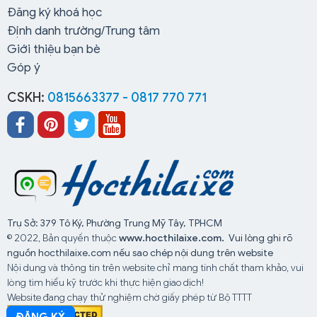
Đăng ký khoá học
Giấy khám sức khỏe.
Định danh trường/Trung tâm
Bộ hồ sơ ghi danh.
Giới thiệu bạn bè
Góp ý
Lộ trình học lái xe tại Trung tâm dạy nghề lái xe
CSKH:
0815663377 - 0817 770 771
Hoàng Anh
Học và thi lý thuyết:
Khi đăng ký học lái xe tại Hoàng
Anh xong, bạn được xếp lớp để học lý thuyết tại trung
tâm, sau quá trình học bạn được tổ chức thi lý thuyết.
Trụ Sở: 379 Tô Ký, Phường Trung Mỹ Tây, TPHCM
Học và thi thực hành:
Được học thực hành trên
© 2022, Bản quyền thuộc
www.hocthilaixe.com.
Vui lòng ghi rõ
những dòng xe đời mới, học không giới hạn, được
nguồn hocthilaixe.com nếu sao chép nội dung trên website
hướng dẫn học đầy đủ 11 bài sa hình, được luyện tập
Nội dung và thông tin trên website chỉ mang tính chất tham khảo, vui
trên nhiều địa hình, sau đó được trung tâm tổ chức thi
lòng tìm hiểu kỹ trước khi thực hiện giao dịch!
thực hành lấy GPLX.
Website đang chạy thử nghiệm chờ giấy phép từ Bộ TTTT