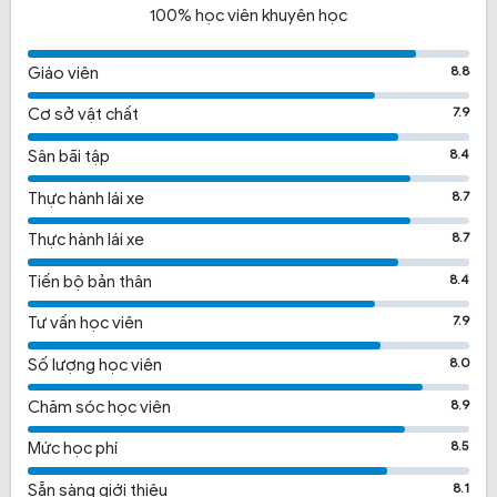
100% học viên khuyên học
8.8
Giáo viên
7.9
Cơ sở vật chất
8.4
Sân bãi tập
8.7
Thực hành lái xe
8.7
Thực hành lái xe
8.4
Tiến bộ bản thân
7.9
Tư vấn học viên
8.0
Số lượng học viên
8.9
Chăm sóc học viên
8.5
Mức học phí
8.1
Sẵn sàng giới thiệu