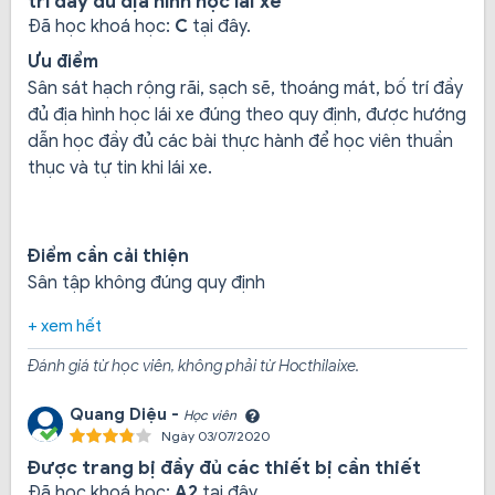
trí đầy đủ địa hình học lái xe
Đã học khoá học:
C
tại đây.
Ưu điểm
Sân sát hạch rộng rãi, sạch sẽ, thoáng mát, bố trí đầy
đủ địa hình học lái xe đúng theo quy định, được hướng
dẫn học đầy đủ các bài thực hành để học viên thuần
thục và tự tin khi lái xe.
Điểm cần cải thiện
Sân tập không đúng quy định
+ xem hết
Đánh giá từ học viên, không phải từ Hocthilaixe.
Khóa học lái xe mô tô hạng A2:
Được học trên xe
Quang Diệu -
Học viên
cảm ứng của trung tâm, học và thi trên sân sát hạch của
Ngày 03/07/2020
chính trung tâm mà không phải học nhờ sân của nơi
Được trang bị đầy đủ các thiết bị cần thiết
khác, được miễn phí khám sức khỏe.
Đã học khoá học:
A2
tại đây.