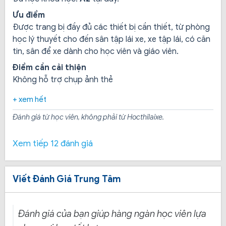
Ưu điểm
Được trang bị đầy đủ các thiết bị cần thiết, từ phòng
học lý thuyết cho đến sân tập lái xe, xe tập lái, có căn
tin, sân để xe dành cho học viên và giáo viên.
Điểm cần cải thiện
Không hỗ trợ chụp ảnh thẻ
+ xem hết
Đánh giá từ học viên, không phải từ Hocthilaixe.
Xem tiếp 12 đánh giá
Viết Đánh Giá Trung Tâm
Khóa học bằng lái xe hạng B1:
Được cấp miễn phí tài
liệu học và ôn thi lý thuyết lái xe, ngoài ra còn hỗ trợ tải
phần mềm học ôn cả lý thuyết và thực hành trên điện
Đánh giá của bạn giúp hàng ngàn học viên lựa
thoại, học vào ngày cuối tuần không thu thêm phí.