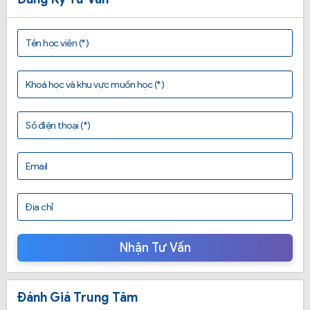
Tên học viên (*)
Khoá học và khu vực muốn học (*)
Số điện thoại (*)
Email
Địa chỉ
Học viên khi đăng ký học lái xe tại Hoàng anh sẽ có một
môi trường học thực sự chuyên nghiệp cùng với đó là
Nhận Tư Vấn
hệ thống cơ sở vật chất hiện đại, trình độ chuyên môn
và kiến thức sẽ không ngừng được tích lũy và nâng
cao, với mong muốn tất cả các học viên sẽ hài lòng khi
Đánh Giá Trung Tâm
tham gia khóa học tại đây.