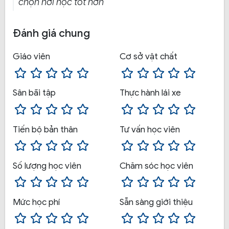
chọn nơi học tốt hơn
Đánh giá chung
Giáo viên
Cơ sở vật chất
Sân bãi tập
Thực hành lái xe
Tiến bộ bản thân
Tư vấn học viên
Số lượng học viên
Chăm sóc học viên
Khóa học lái xe ô tô hạng B2:
Miễn phí khám sức
khỏe, khi đăng ký nhóm nhiều người sẽ được miễn
Mức học phí
Sẵn sàng giới thiệu
giảm học phí, học trên xe ô tô đời mới, xe được trang bị
cần đủ các thiết bị, xe được kiểm tra và bảo dưỡng