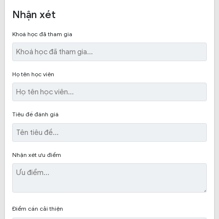
thường xuyên nên học viên không phải lo về vấn đề trục
Nhận xét
trặc hay gặp phải tình huống bất ngờ khi tập lái xe.
Khoá học đã tham gia
Họ tên học viên
Tiêu đề đánh giá
Nhận xét ưu điểm
Khóa đào tạo lái xe hạng C:
Trung tâm hỗ trợ chi phí
Điểm cần cải thiện
xăng xe khi đi học, được tập trên xe tải mới, mỗi học