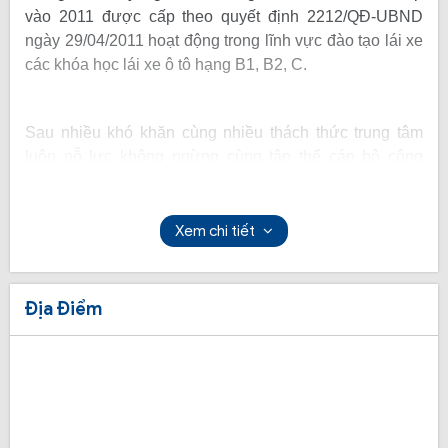
vào 2011 được cấp theo quyết định 2212/QĐ-UBND
ngày 29/04/2011 hoạt động trong lĩnh vực đào tạo lái xe
các khóa học lái xe ô tô hạng B1, B2, C.
Sau nhiều khó khăn cùng nhiều thách thức trung tâm
luôn nỗ lực không ngừng cùng tập thể cán bộ công
nhân viên, giáo viên của trung tâm cố gắng xây dựng
trung tâm phát triển như ngày nay. Trung tâm là nơi đào
tạo lái xe uy tín tạo ra nhiều giá trị đóng góp hiệu quả
Xem chi tiết
trong chất lượng đào tạo lái xe cho Bộ Giao Thông Vận
Tải nói riêng và xã hội nói chung.
Địa Điểm