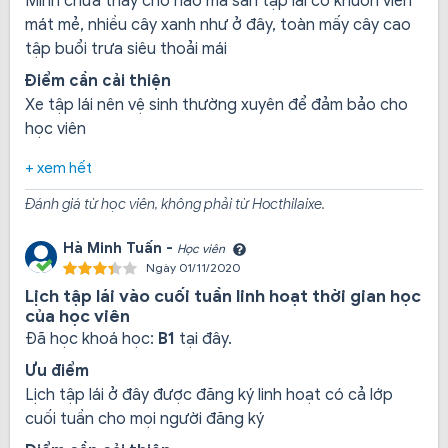
Mình chưa thấy chỗ nào mà sân tập lái có khuôn viên
mát mẻ, nhiều cây xanh như ở đây, toàn mấy cây cao
Bằng lái xe tải hạng C
: Dành cho người điều
tập buổi trưa siêu thoải mái
khiển xe có trọng tải trên 3.500 kg.
Điểm cần cải thiện
Mỗi loại bằng sẽ có yêu cầu và chương trình đào tạo
Xe tập lái nên vệ sinh thường xuyên để đảm bảo cho
riêng biệt, giúp học viên phát triển kỹ năng phù hợp với
học viên
nhu cầu cá nhân và thị trường lao động. Việc chọn lựa
loại bằng nào tùy thuộc vào mục tiêu của học viên và
+ xem hết
nguyện vọng tham gia giao thông.
Đánh giá từ học viên, không phải từ Hocthilaixe.
Thời gian và lịch học
Hà Minh Tuấn -
Trung tâm Ngọc Đức tổ chức các khóa học với thời gian
Học viên
Ngày 01/11/2020
học linh hoạt. Dưới đây là thông tin chi tiết về thời gian
Lịch tập lái vào cuối tuần linh hoạt thời gian học
và lịch học:
của học viên
Thời gian học
: Khóa học bằng lái xe ô tô B1 và
Đã học khoá học:
B1
tại đây.
B2 thường kéo dài khoảng 3 tháng, với các lớp
Ưu điểm
học được lên thời gian vào cuối tuần (thứ Bảy và
Lịch tập lái ở đây được đăng ký linh hoạt có cả lớp
Chủ Nhật) nhằm tạo điều kiện cho những học viên
cuối tuần cho mọi người đăng ký
bận rộn.