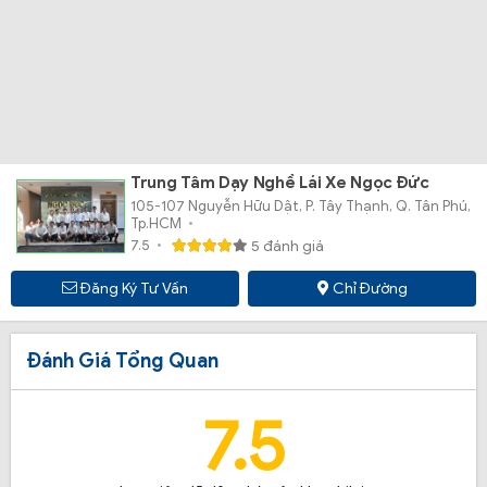
Trung Tâm Dạy Nghề Lái Xe Ngọc Đức
105-107 Nguyễn Hữu Dật, P. Tây Thạnh, Q. Tân Phú,
Tp.HCM
7.5
5 đánh giá
Đăng Ký Tư Vấn
Chỉ Đường
Đánh Giá Tổng Quan
7.5