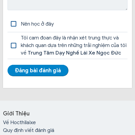
Trung tâm Ngọc Đức tự hào sở hữu đội ngũ giáo viên
giảng dạy không chỉ có kiến thức chuyên môn vững
vàng mà còn rất tâm huyết với nghề. Đội ngũ này có
Nên học ở đây
những đặc điểm nổi bật:
Kinh nghiệm
: Các giáo viên đều có từ 3 năm kinh
Tôi cam đoan đây là nhận xét trung thực và
nghiệm trở lên, không chỉ mang đến kiến thức mà
khách quan dựa trên những trải nghiệm của tôi
còn cả những kinh nghiệm lái xe thực tiễn.
về
Trung Tâm Dạy Nghề Lái Xe Ngọc Đức
Chứng chỉ giảng dạy
: Tất cả giáo viên đều được
cấp chứng chỉ sư phạm do Sở Giao thông Vận tải
Đăng bài đánh giá
cấp, đảm bảo tính chuyên nghiệp và uy tín trong
công tác giảng dạy.
Phương pháp giảng dạy
: Giáo viên không chỉ
truyền đạt kiến thức lý thuyết mà còn đồng hành
cùng học viên trong những buổi thực hành, giúp
học viên nhanh chóng nắm bắt và tự tin hơn khi lái
Giới Thiệu
xe.
Về Hocthilaixe
Quy định viết đánh giá