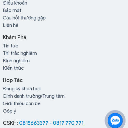
Điều khoản
Bảo mật
Câu hỏi thường gặp
Liên hệ
Khám Phá
Tin tức
Thi trắc nghiệm
Kinh nghiệm
Kiến thức
Địa chỉ và thông tin liên hệ
Hợp Tác
Với những ưu điểm vượt trội, Trung tâm Ngọc Đức đã
Đăng ký khoá học
thu hút một lượng lớn học viên và tạo dựng được lòng
Định danh trường/Trung tâm
tin từ cộng đồng.
Giới thiệu bạn bè
Địa chỉ trung tâm Ngọc Đức tại TP.HCM
Góp ý
Trung tâm Ngọc Đức có hai địa chỉ hoạt động chính ở
TP.HCM, giúp học viên dễ dàng tìm kiếm và tiếp cận:
CSKH:
0815663377 - 0817 770 771