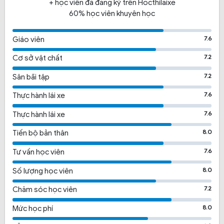
+ học viên đã đăng ký trên Hocthilaixe
60% học viên khuyên học
7.6
Giáo viên
7.2
Cơ sở vật chất
7.2
Sân bãi tập
7.6
Thực hành lái xe
7.6
Thực hành lái xe
8.0
Tiến bộ bản thân
7.6
Tư vấn học viên
8.0
Số lượng học viên
7.2
Chăm sóc học viên
8.0
Mức học phí