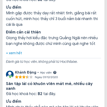
Ưu điểm
Mình gặp được thầy dạy rất nhiệt tình, giảng bài rất
cuốn hút, mình học thầy chỉ 3 buổi nắm bài nhanh thi
cái là qua
Điểm cần cải thiện
Giọng thầy hơi kiểu đặc trưng Quảng Ngãi nên nhiều
Các loại bằng lái xe được đào tạo
bạn nghe không được chứ mình cùng quê nghe tốt
Tại trung tâm dạy nghề lái xe Ngọc Đức, học viên sẽ có
+ xem hết
cơ hội nhận được các loại bằng lái phổ biến, bao gồm:
Đánh giá từ học viên, không phải từ Hocthilaixe.
Bằng lái xe máy A1
: Dành cho những người
muốn sử dụng xe máy hai bánh dưới 125 phân
Khánh Đặng -
Học viên
khối hoặc có công suất động cơ điện đến 11 kW
Ngày 01/12/2020
Bằng lái xe mô tô A
: Dành cho những người
Sân tập lái có khuôn viên mát mẻ, nhiều cây
muốn sử dụng xe máy hai bánh trên 125 phân
xanh
khối hoặc có công suất động cơ điện trên 11 kW
Đã học khoá học:
B2
tại đây.
Bằng lái xe hạng B
: Chia thành hai loại bằng B số
Ưu điểm
tự động và B số sàn