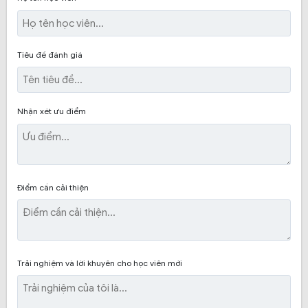
của Ngọc Đức. Một số phản hồi từ học viên cho thấy:
Chất lượng giảng dạy
: Đội ngũ giáo viên tại
trung tâm không chỉ có kinh nghiệm mà còn rất
Tiêu đề đánh giá
nhiệt tình trong việc hỗ trợ học viên, từ lý thuyết
đến thực hành.
Mô hình học 1-1
: Nhiều học viên chia sẻ rằng
Nhận xét ưu điểm
cách học 1 giáo viên cho 1 học viên giúp họ được
tập trung vào nội dung học và dễ dàng tiếp thu.
Cơ sở vật chất
: Học viên cũng khen ngợi về
thiết bị hiện đại, sân tập rộng rãi, tạo điều kiện
Điểm cần cải thiện
thuận lợi và thoải mái cho quá trình thực hành lái
xe.
Lịch học linh hoạt
: Với lịch học vào cuối tuần,
học viên có nhiều thuận lợi trong việc cân bằng
Trải nghiệm và lời khuyên cho học viên mới
giữa việc học lái xe và công việc cá nhân.
Kinh nghiệm giảng dạy của giáo viên