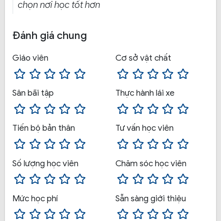
chọn nơi học tốt hơn
tâm cam kết mức học phí rõ ràng ngay từ ban
đầu. Trong quá trình học không có bất kỳ chi phí
phát sinh.
Đánh giá chung
Khóa học lái xe B1: Nếu học viên đang tìm nơi
Giáo viên
Cơ sở vật chất
đào tạo khóa học lái xe hạng B1 uy tín, chất
lượng thì trung tâm dạy lái xe Thái Bình ô tô là
nơi đáng để bạn xem xét.
Sân bãi tập
Thực hành lái xe
Khóa học lái xe B2 TTDN Thái Bình ô tô: Học viên
tham gia khóa học thi lái xe B2 TTDN Thái Bình ô
tô sẽ được thực hành với xe đời mới, thường
Tiến bộ bản thân
Tư vấn học viên
xuyên được về sinh.
Khóa học lái xe hạng C TTDN Thái Bình ô tô:
Số lượng học viên
Chăm sóc học viên
Nhiều học viên đánh giá khóa học thi lái xe hạng
C TTDN Thái Bình ô tô có tỷ lệ đậu cao. Để
mang đến chất lượng đào tạo và kết quả học
Mức học phí
Sẵn sàng giới thiệu
tập, mỗi lớp học của trung tâm thường rất ít
học viên.