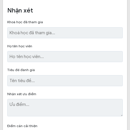
Khóa học lái xe hạng D: Chất lượng giảng dạy ưu
Nhận xét
tiên hàng đầu. Học viên được tham gia đầy đủ
các giờ học lý thuyết và thực hành.
Khoá học đã tham gia
Khóa học lái xe hạng E: Học viên tham gia khóa
học tại trung tâm dạy lái xe Thái Bình được trang
bị đầy đủ kiến thức, kỹ năng. Lịch thi và lịch học
Họ tên học viên
đúng như tư vấn, ít khi bị dời hay đổi lịch.
3. Lý do bạn nên chọn trung tâm dạy nghề Thái Bình ô
Tiêu đề đánh giá
tô
Nhận xét ưu điểm
Chương trình giảng dạy đúng với những gì đã tư vấn.
Các buổi học lý thuyết và thực hành được đảm bảo
chất lượng.
Điểm cần cải thiện
Giảng viên có nhiều kinh nghiệm trong công tác đào