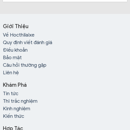
Giới Thiệu
Về Hocthilaixe
Quy định viết đánh giá
Lịch học tại trung tâm khá linh động, phù hợp với
Điều khoản
những học viên bận rộn, không có nhiều thời gian.
Bảo mật
Câu hỏi thường gặp
Liên hệ
Lịch thi được sắp xếp phù hợp cho học viên, nói
không với việc dời lịch thi.
Khám Phá
Tin tức
Đội ngũ tư vấn nhiệt tình, hỗ trợ 24/7 cho học viên, hỗ
Thi trắc nghiệm
trợ những vấn đề phát sinh trước, trong và sau khi thi.
Kinh nghiệm
Kiến thức
Qua bài viết trên,
Hocthilaixe.com
sẽ giúp bạn có cái
Hợp Tác