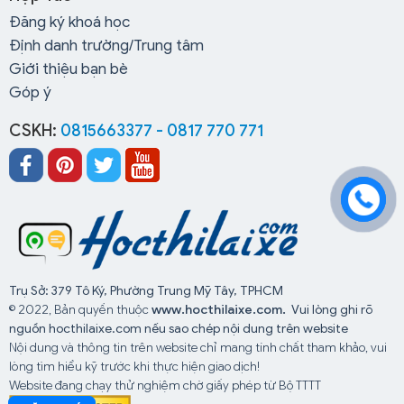
nhìn rõ hơn về Trung tâm dạy nghề Thái Bình ô tô. Từ
Đăng ký khoá học
đó tìm được trung tâm đào tạo lái xe chất lượng, phù
Định danh trường/Trung tâm
hợp với bản thân.
Giới thiệu bạn bè
Góp ý
Bên cạnh đó,
Hocthilaixe.com
hiện là nền tảng đánh
CSKH:
0815663377 - 0817 770 771
giá các trung tâm đào tạo lái xe trên toàn quốc. Nếu
có những thắc mắc, bạn có thể liên hệ với chúng tôi
qua số điện thoại
Trụ Sở: 379 Tô Ký, Phường Trung Mỹ Tây, TPHCM
© 2022, Bản quyền thuộc
www.hocthilaixe.com.
Vui lòng ghi rõ
nguồn hocthilaixe.com nếu sao chép nội dung trên website
Nội dung và thông tin trên website chỉ mang tính chất tham khảo, vui
lòng tìm hiểu kỹ trước khi thực hiện giao dịch!
Website đang chạy thử nghiệm chờ giấy phép từ Bộ TTTT