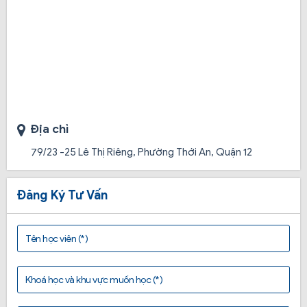
Địa chỉ
Đặc biệt, đội ngũ giảng viên của trung tâm đã có
nhiều kinh nghiệm trong công tác đào tạo lái xe.
79/23 -25 Lê Thị Riêng, Phường Thới An, Quận 12
Giảng viên thường xuyên áp dụng các tình huống
trong các buổi thực hành.
Đăng Ký Tư Vấn
Đặt sự an tâm của học viên lên hàng đầu, tiếp đến là
Tên học viên (*)
uy tín của trung tâm, Thái Bình ô tô cam kết chương
trình học và thi đúng với những gì đã tư vấn cho học
viên. Bên cạnh đó là hỗ trợ những phát sinh của học
Khoá học và khu vực muốn học (*)
viên trong quá trình học thi lái xe.