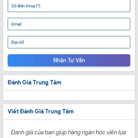
Số điện thoại (*)
Địa chỉ:
Email
79/23 -25 Lê Thị Riêng, Phường Thới An, Quận 12
15/23 - 15/25 – 15/29 Phạm Văn Hai, Phường 01
Địa chỉ
Quận Tân Bình
Nhận Tư Vấn
2. Các khóa học tại TTDN Thái Bình ô tô
Đánh Giá Trung Tâm
Hiện nay, Trung tâm dạy nghề Thái Bình ô tô đang đào
tạo các khóa học lái xe máy, xe ô tô, xe tải ở các hạng
sau:
Khóa học lái xe A1 TTDN Thái Bình ô tô: Học viên
Viết Đánh Giá Trung Tâm
khi tham gia khóa học thi lái xe A1 TTDN Thái
Bình ô tô được phát miễn phí tài liệu ôn thi.
Đánh giá của bạn giúp hàng ngàn học viên lựa
Khóa học lái xe A2 TTDN Thái Bình ô tô: Trung