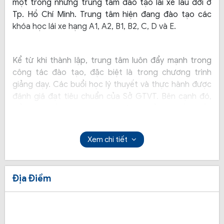
một trong những trung tâm đào tạo lái xe lâu đời ở
Tp. Hồ Chí Minh. Trung tâm hiện đang đào tạo các
khóa học lái xe hạng A1, A2, B1, B2, C, D và E.
Kể từ khi thành lập, trung tâm luôn đẩy mạnh trong
công tác đào tạo, đặc biệt là trong chương trình
giảng dạy. Các buổi học lý thuyết và thực hành được
đánh giá đạt tiêu chuẩn của Sở GTVT. Bên cạnh đó,
để mang đến cho học viên những buổi học tốt nhất,
trung tâm thường xuyên cải thiện cơ sở vật chất, luôn
vệ sinh xe tập lái.
Xem chi tiết
Địa Điểm