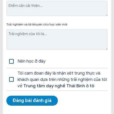
tạo. Cùng với đó là học viên được trải nghiệm những
kiến thức thực tế trong các buổi thực hành.
Trải nghiệm và lời khuyên cho học viên mới
Cơ sở vật chất luôn được đổi mới, xe tập lái thường
xuyên được vệ sinh.
Học viên được cung cấp tài liệu miễn phí, cùng với đó
là những MẸO hay trong quá trình học và thi.
Nên học ở đây
Tôi cam đoan đây là nhận xét trung thực và
khách quan dựa trên những trải nghiệm của tôi
về
Trung tâm dạy nghề Thái Bình ô tô
Đăng bài đánh giá