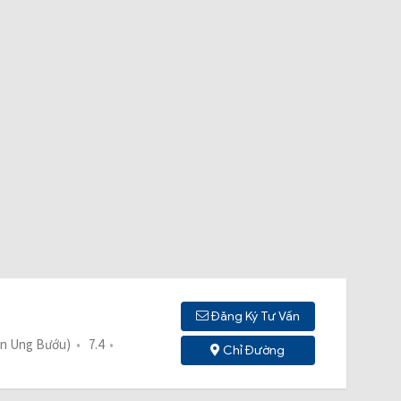
Đăng Ký Tư Vấn
iện Ung Bướu)
7.4
Chỉ Đường