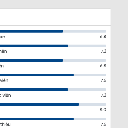
 xe
6.8
thân
7.2
ên
6.8
viên
7.6
 viên
7.2
8.0
 thiệu
7.6