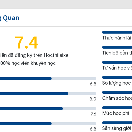
g Quan
7.4
Thực hành lái
Tiến bộ bản 
viên đã đăng ký trên Hocthilaixe
100% học viên khuyên học
Tư vấn học vi
Số lượng học 
6.8
Chăm sóc học
8.0
Mức học phí
7.6
Sẵn sàng giới
6.8