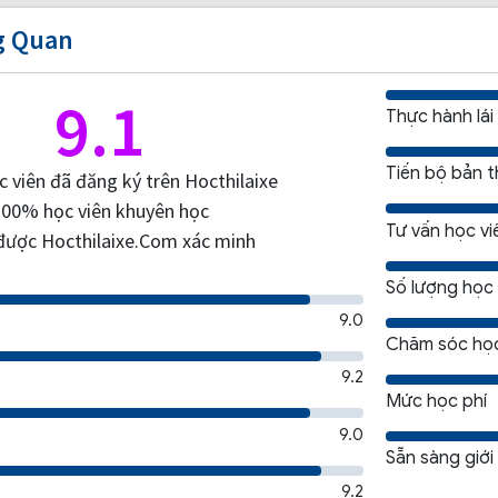
g Quan
9.1
Thực hành lái
Tiến bộ bản 
 viên đã đăng ký trên Hocthilaixe
100% học viên khuyên học
Tư vấn học vi
được Hocthilaixe.Com xác minh
Số lượng học 
9.0
Chăm sóc học
9.2
Mức học phí
9.0
Sẵn sàng giới
9.2