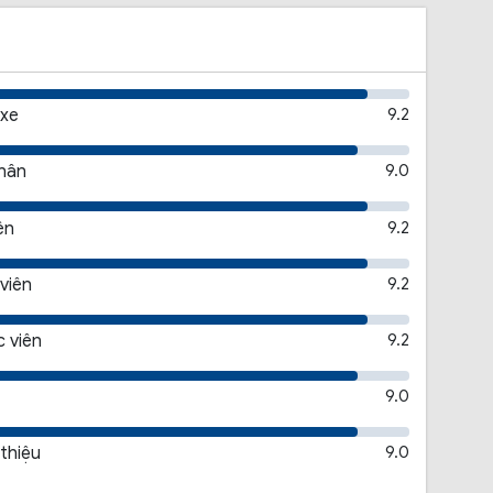
 xe
9.2
thân
9.0
ên
9.2
viên
9.2
 viên
9.2
9.0
 thiệu
9.0