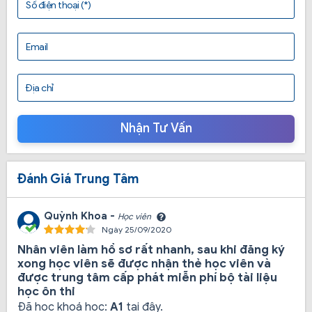
Số điện thoại (*)
Email
Địa chỉ
Nhận Tư Vấn
Đánh Giá Trung Tâm
Quỳnh Khoa -
Học viên
Ngày 25/09/2020
Thế mạnh nổi bật của Trường Cao Đẳng
Nhân viên làm hồ sơ rất nhanh, sau khi đăng ký
Công Nghệ Thành Đô
xong học viên sẽ được nhận thẻ học viên và
được trung tâm cấp phát miễn phí bộ tài liệu
học ôn thi
Học phí các khóa học:
Có hợp đồng mộc đỏ cam
Đã học khoá học:
A1
tại đây.