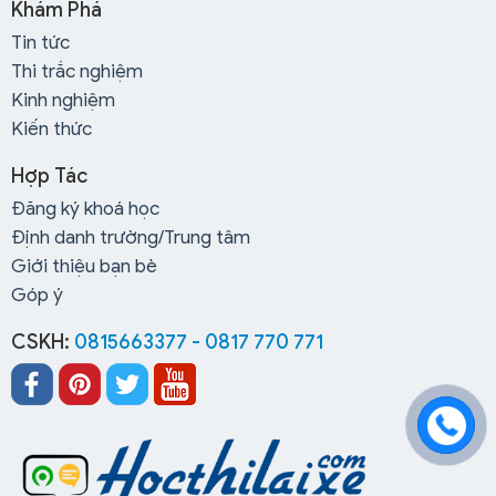
Khám Phá
Tin tức
Thi trắc nghiệm
Kinh nghiệm
Kiến thức
Hợp Tác
Đăng ký khoá học
Định danh trường/Trung tâm
Giới thiệu bạn bè
Góp ý
CSKH:
0815663377 - 0817 770 771
Hồ sơ thủ tục không rườm rà, đơn giản:
Nhân viên
làm hồ sơ rất nhanh, sau khi đăng ký xong học viên sẽ
được nhận thẻ học viên và được trung tâm cấp phát
miễn phí bộ tài liệu học ôn thi lý thuyết và hướng dẫn
cài đặt phần mềm học ôn thi lái xe.