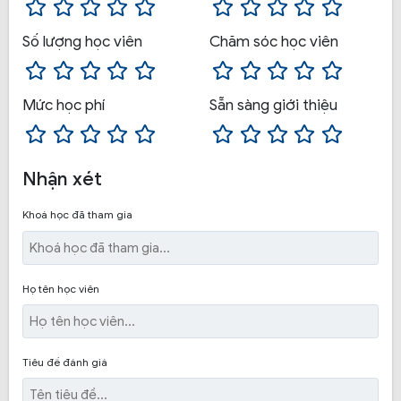
bảo an toàn và thoải mái cho học viên.
Số lượng học viên
Chăm sóc học viên
Mức học phí
Sẵn sàng giới thiệu
Nhận xét
Khoá học đã tham gia
Họ tên học viên
Nhiều ưu đãi dành cho học viên:
Học viên được
Tiêu đề đánh giá
miễn phí chi phí xăng xe, miễn phí học lái xe đường
trường, chi phí cho giảng viên, nếu học viên không hài