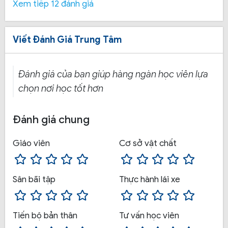
Xem tiếp 12 đánh giá
Viết Đánh Giá Trung Tâm
Đánh giá của bạn giúp hàng ngàn học viên lựa
chọn nơi học tốt hơn
Đa dạng xe tập lái:
Xe sát hạch rất nhiều loại khác
nhau, số lượng nhiều, học viên được học trên xe tập
Đánh giá chung
lái đời mới, học theo hình thức 1 giáo viên dạy 1 học
viên trên 1 xe, học viên được kèm sát nên đảm bảo
Giáo viên
Cơ sở vật chất
học nhanh, vững tay lái.
Sân bãi tập
Thực hành lái xe
Cơ sở hạ tầng:
Trường luôn nâng cấp tất cả các
trang thiết bị từ các dụng cụ ở phòng học lý thuyết
cho đến những vật dùng cho sân thực hành, tất cả
Tiến bộ bản thân
Tư vấn học viên
đều mới, được vệ sinh và kiểm tra thường xuyên, đảm