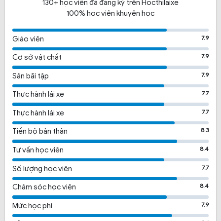
130+ học viên đã đăng ký trên Hocthilaixe
100% học viên khuyên học
7.9
Giáo viên
7.9
Cơ sở vật chất
7.9
Sân bãi tập
7.7
Thực hành lái xe
7.7
Thực hành lái xe
8.3
Tiến bộ bản thân
8.4
Tư vấn học viên
7.7
Số lượng học viên
8.4
Chăm sóc học viên
7.9
Mức học phí