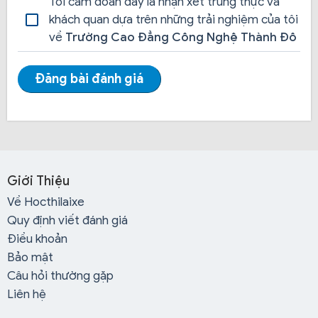
Tôi cam đoan đây là nhận xét trung thực và
khách quan dựa trên những trải nghiệm của tôi
về
Trường Cao Đẳng Công Nghệ Thành Đô
Đăng bài đánh giá
Hỗ trợ đưa đón khi đi học:
Khi bạn đăng ký học lái xe
tại Trường Cao Đẳng Công Nghệ Thành Đô sẽ có
giáo viên đến tận nhà, tận nơi làm việc để đón học
viên đi học lái xe, tiện lợi cho học viên, không chỉ tiết
kiệm thời gian công sức mà còn tiết kiệm chi phí đi lại.
Giới Thiệu
Về Hocthilaixe
Nhân viên tư vấn tận nhà:
Nếu học viên quá bận hay
Quy định viết đánh giá
trụ sở đăng ký của trung tâm xa học viên không thể
Điều khoản
đến hay lười đến đăng ký học thì sẽ có nhân viên của
Bảo mật
trường đến tận nhà để làm hồ sơ đăng ký và tư vấn
Câu hỏi thường gặp
cho học viên cụ thể hơn.
Liên hệ