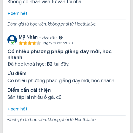
Không có nhân viên tư vấn tại nhà
Thời gian học lái xe:
Thời gian học tại Thành Đô
hoàn toàn chủ động, được học theo lịch rảnh, học
+ xem hết
viên có thể tự sắp xếp riêng với giảng viên, học bất cứ
Đánh giá từ học viên, không phải từ Hocthilaixe.
khung giờ nào, học vào thứ 7, chủ nhật không phát
sinh thêm chi phí gì cả.
Mỹ Nhân -
Học viên
Ngày 20/01/2020
Có nhiều phương pháp giảng dạy mới, học
Sân tập lái xe rộng lớn:
Hệ thống sân bãi rất rộng,
nhanh
thoáng mát, trường trồng nhiều cây xanh và có cả
Đã học khoá học:
B2
tại đây.
ghế đá cho học viên nghỉ ngơi, sân được vệ sinh
Ưu điểm
thường xuyên, trường trang bị đầy đủ các bài thực
Có nhiều phương pháp giảng dạy mới, học nhanh
hành lái xe để học viên có thể làm quen nhanh chóng.
Điểm cần cải thiện
Sân tập lái nhiều ổ gà, cũ
+ xem hết
Đánh giá từ học viên, không phải từ Hocthilaixe.