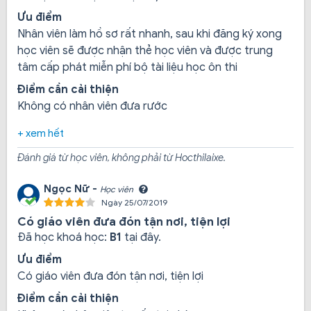
kết đầy đủ mọi thông tin đảm bảo quyền lợi cho học
Ưu điểm
viên, đặc biệt học phí luôn được công khai và toàn bộ
Nhân viên làm hồ sơ rất nhanh, sau khi đăng ký xong
phí cho quá trình đào tạo lái xe là trọn gói, không
học viên sẽ được nhận thẻ học viên và được trung
phát sinh.
tâm cấp phát miễn phí bộ tài liệu học ôn thi
Điểm cần cải thiện
Không có nhân viên đưa rước
+ xem hết
Đánh giá từ học viên, không phải từ Hocthilaixe.
Ngọc Nữ -
Học viên
Ngày 25/07/2019
Có giáo viên đưa đón tận nơi, tiện lợi
Đã học khoá học:
B1
tại đây.
Ưu điểm
Có giáo viên đưa đón tận nơi, tiện lợi
Điểm cần cải thiện