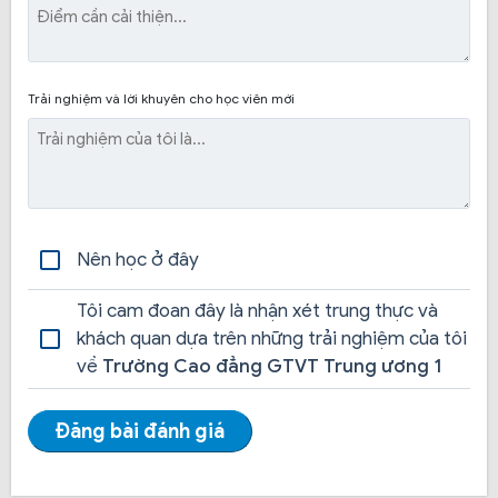
Hy vọng với những thông tin về 
Trường Cao đẳng 
Giao thông vận tải Trung ương I
 ở trên sẽ giúp bạn 
chọn lựa được nơi học phù hợp. Đừng quên theo dõi 
và ủng hộ hocthilaixe.com để nhận được những thông 
Trải nghiệm và lời khuyên cho học viên mới
tin mới nhất về học thi lái xe nhé!
Nên học ở đây
Tôi cam đoan đây là nhận xét trung thực và
khách quan dựa trên những trải nghiệm của tôi
về
Trường Cao đẳng GTVT Trung ương 1
Đăng bài đánh giá