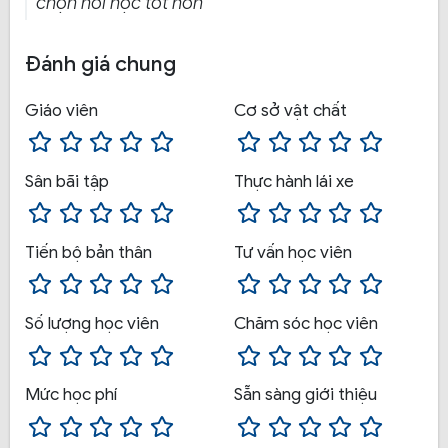
chọn nơi học tốt hơn
Đánh giá chung
Giáo viên
Cơ sở vật chất
Sân bãi tập
Thực hành lái xe
Tiến bộ bản thân
Tư vấn học viên
Trường Cao đẳng Giao thông vận tải Trung ương I
sẽ thông báo cho học viên lịch thi sát hạch trước đó 
Số lượng học viên
Chăm sóc học viên
01 tuần, nếu không có gì bất trắc, thí sinh vượt qua kỳ 
thi sát hạch sẽ nhận được giấy phép lái xe ô tô hạng 
B2 trong vòng 15 ngày làm việc, kể từ ngày tham gia 
Mức học phí
Sẵn sàng giới thiệu
thi.