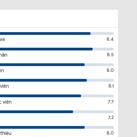
 xe
8.4
thân
8.5
ên
8.0
viên
8.1
 viên
7.7
7.2
 thiệu
8.0