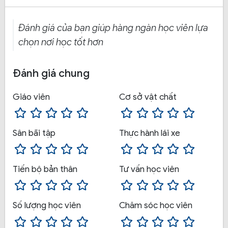
Đánh giá của bạn giúp hàng ngàn học viên lựa
chọn nơi học tốt hơn
Đánh giá chung
Đồng Tâm luôn mong muốn học viên khi học tại đây sẽ
có những trải nghiệm tuyệt vời nhất, giúp học viên sau
Giáo viên
Cơ sở vật chất
mỗi khóa học không chỉ là có một tấm bằng để chạy xe
mà còn có những kỹ năng thuần thục để tìm kiếm được
một công việc tốt.
Sân bãi tập
Thực hành lái xe
Bên cạnh đó trung tâm luôn tìm kiếm và đưa ra những
Tiến bộ bản thân
Tư vấn học viên
phương pháp giảng dạy và học tốt nhất để đáp ứng cao
nhất tất cả nhu cầu của học viên khi học tại đây.
Số lượng học viên
Chăm sóc học viên
2. Tại sao học viên đổ xô tham gia học lái xe