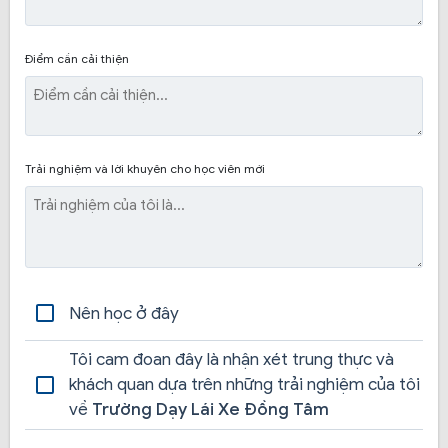
Hồ sơ bạn phải nộp cho trung tâm bao gồm:
Điểm cần cải thiện
Đơn xin học lái xe tại trung tâm.
Bản sao CMND không cần công chứng.
10 tấm ảnh thẻ 3×4 (yêu cầu ảnh phông xanh,
không đeo kính, không che tai).
Trải nghiệm và lời khuyên cho học viên mới
Giấy khám sức khỏe khi học bằng lái xe
Nếu có thời gian bạn có thể đến trực tiếp văn phòng ghi
danh tại quận Bình Thạnh để được nhân viên tư vấn kỹ
và hỗ trợ hoàn thành hồ sơ đăng ký học thi bằng lái xe.
Nên học ở đây
Tôi cam đoan đây là nhận xét trung thực và
Các khóa học xuất sắc được nhiều học viên tham
khách quan dựa trên những trải nghiệm của tôi
gia học
về
Trường Dạy Lái Xe Đồng Tâm