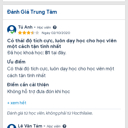
Đội ngũ giảng viên của Đồng Tâm:
Luôn hết mình
trong công việc giảng dạy học viên, bằng những kiến
Đánh Giá Trung Tâm
thức kinh nghiệm có sẵn, giảng viên luôn dạy tận tình và
truyền đạt những gì hay nhất và tốt nhất cho tất cả học
Tú Anh -
Học viên
viên.
Ngày 02/10/2020
Có thái độ tích cực, luôn dạy học cho học viên
một cách tận tình nhất
Học 1 giáo viên kèm 1 học viên:
Hình thức học 1 kèm
Đã học khoá học:
B1
tại đây.
1 rất tốt, học viên được dạy kỹ và luôn được theo sát
Ưu điểm
trong lúc học nên an tâm không lo thi rớt.
Có thái độ tích cực, luôn dạy học cho học viên một
cách tận tình nhất
Các dòng xe tập lái đa dạng:
Nhiều xe, xe toàn là đời
Điểm cần cải thiện
mới, được gắn đầy đủ thiết bị cần thiết, kèm theo là
Không hỗ trợ đưa đón khi học
được học trên sân tập rộng rãi, nhiều cây xanh mát mẻ.
+ xem hết
Đánh giá từ học viên, không phải từ Hocthilaixe.
Lê Văn Tám -
Học viên