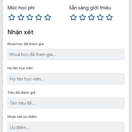
tại Đồng Tâm?
Mức học phí
Sẵn sàng giới thiệu
Bạn chỉ cần mang theo những giấy tờ này được
đặt cách học ngay và liền
Nhận xét
Khoá học đã tham gia
Họ tên học viên
Tiêu đề đánh giá
Nhận xét ưu điểm