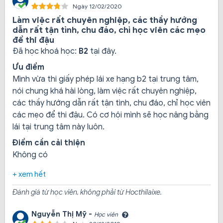
Ngày 12/02/2020
Làm việc rất chuyên nghiệp, các thầy hướng
dẫn rất tận tình, chu đáo, chỉ học viên các mẹo
để thi đậu
Đã học khoá học:
B2
tại đây.
Ưu điểm
Mình vừa thi giấy phép lái xe hạng b2 tại trung tâm,
nói chung khá hài lòng, làm việc rất chuyên nghiệp,
các thầy hướng dẫn rất tận tình, chu đáo, chỉ học viên
các mẹo để thi đậu. Có cơ hội mình sẽ học nâng bằng
lái tại trung tâm này luôn.
Có bãi giữ xe, nhà WC sạch sẽ:
Bãi giữ xe cho học
Điểm cần cải thiện
viên hay người thân đi cũng được miễn phí, không phải
Không có
tốn phí gửi xe khi đi học lý thuyết hay thực hành, nhà
WC luôn sạch sẽ, có nhân viên tổng vệ sinh hàng ngày.
+ xem hết
Đánh giá từ học viên, không phải từ Hocthilaixe.
Điều đặc biệt là được cấp miễn phí tài liệu học:
Nguyễn Thị Mỹ -
Học viên
Cung cấp giáo án học đầy đủ, bám sát đề thi của Sở