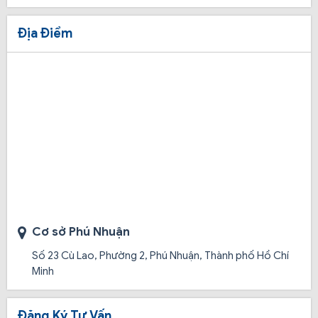
Địa Điểm
Những buổi đầu thành lập trung tâm có rất nhiều khó
khăn, trở ngại nhưng với lòng yêu nghề, luôn suy nghĩ
tích cực và nỗ lực của toàn thể từ lãnh đạo cho đến đội
ngũ nhân viên và giảng viên, nhờ đó trường đã vượt
qua mọi áp lực và trở thành một nơi đào tạo lái xe các
hạng bằng uy tín nhất hiện nay.
Cơ sở Phú Nhuận
Ưu điểm ấn tượng của học viên đối với Đồng
Số 23 Cù Lao, Phường 2, Phú Nhuận, Thành phố Hồ Chí
Tâm
Minh
Nhân viên tư vấn thân thiện, nhiệt tình:
Đội ngũ
Đăng Ký Tư Vấn