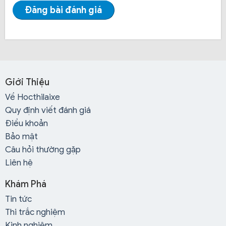
Khóa đào tạo lái xe hạng bằng B1:
Là hạng xe ưu
Đăng bài đánh giá
tiên và dành riêng cho các bạn mua xe riêng cho bản
thân mình để chở gia đình, bạn bè hay tài xế công ty để
chở công nhân viên đi làm công sở. Do tính chất bằng
B1 dễ học nên Đồng Tâm có số lượng học viên đăng ký
học khóa này rất đông.
Giới Thiệu
Về Hocthilaixe
Quy định viết đánh giá
Điều khoản
Bảo mật
Câu hỏi thường gặp
Liên hệ
Khám Phá
Tin tức
Thi trắc nghiệm
Kinh nghiệm