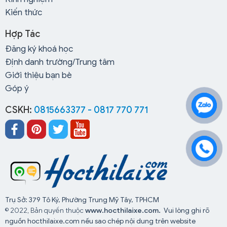
Kiến thức
Khóa dạy học lái xe ô tô B2:
Là khóa học có số
Hợp Tác
lượng đăng ký nhiều nhất tại trung tâm, khi đăng ký
Đăng ký khoá học
khóa học này sẽ được miễn phí khám sức khỏe, miễn
Định danh trường/Trung tâm
phí học lý thuyết lái xe.
Giới thiệu bạn bè
Góp ý
Khóa học lái xe tải hạng bằng C:
Tuy có ít người
CSKH:
0815663377 - 0817 770 771
đăng ký khóa học hạng C nhưng các lớp khai giảng vẫn
được tổ chức thường xuyên, nếu học viên có nhu cầu
học hạng bằng này thì không phải lo không có lớp học
lái xe và không phải chờ đợi lâu.
Trụ Sở: 379 Tô Ký, Phường Trung Mỹ Tây, TPHCM
© 2022, Bản quyền thuộc
www.hocthilaixe.com.
Vui lòng ghi rõ
nguồn hocthilaixe.com nếu sao chép nội dung trên website