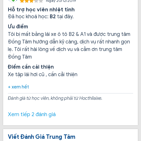
Ngày 20/12/2019
đưa ra, đúng quy chuẩn thi sát hạch lái xe.
Hỗ trợ học viên nhiệt tình
Đã học khoá học:
B2
tại đây.
Giá của các khóa học hợp lý:
Đồng Tâm đưa ra mức
Ưu điểm
giá đã niêm yết và không qua 1 khâu trung gian nào cả,
Tôi bị mất bằng lái xe ô tô B2 & A1 và được trung tâm
nên học phí là trọn gói, rõ ràng và không phát sinh, học
Đồng Tâm hướng dẫn kỹ càng, dịch vụ rất nhanh gọn
viên được báo giá ngay từ khi đăng ký khóa học.
lẹ. Tôi rất hài lòng về dịch vụ và cảm ơn trung tâm
Đồng Tâm
Điểm cần cải thiện
Mục tiêu đào tạo lái xe của Trường đào tạo lái xe
Đồng Tâm
Xe tập lái hơi cũ , cần cải thiện
+ xem hết
Đánh giá từ học viên, không phải từ Hocthilaixe.
Xem tiếp 2 đánh giá
Viết Đánh Giá Trung Tâm