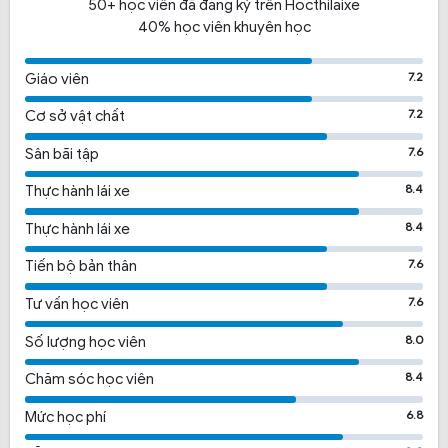
50+ học viên đã đăng ký trên Hocthilaixe
40% học viên khuyên học
7.2
Giáo viên
7.2
Cơ sở vật chất
7.6
Sân bãi tập
8.4
Thực hành lái xe
8.4
Thực hành lái xe
7.6
Tiến bộ bản thân
7.6
Tư vấn học viên
8.0
Số lượng học viên
8.4
Chăm sóc học viên
6.8
Mức học phí