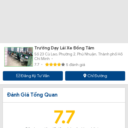
Trường Dạy Lái Xe Đồng Tâm
Số 23 Cù Lao, Phường 2, Phú Nhuận, Thành phố Hồ
Chí Minh
7.7
5 đánh giá
Đăng Ký Tư Vấn
Chỉ Đường
Đánh Giá Tổng Quan
7.7