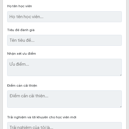
chú trọng vào trang bị và cải tiến cơ sở vật chất.
Họ tên học viên
Trang bị nhiều phòng học lý thuyết có máy chiếu,
mô hình đầy đủ phục vụ nhu cầu của học viên.
Thủ tục hồ sơ đơn giản, giải quyết nhanh không
Tiêu đề đánh giá
tốn nhiều thời gian của học viên.
Hy vọng với những thông tin trên, các bạn đã hiểu rõ
Nhận xét ưu điểm
Trường Trung cấp
hơn về các khóa học lái xe tại
nghề Hùng Vương
. Chúc bạn chọn được nơi học lái
xe uy tín quận 5.
Điểm cần cải thiện
Trải nghiệm và lời khuyên cho học viên mới