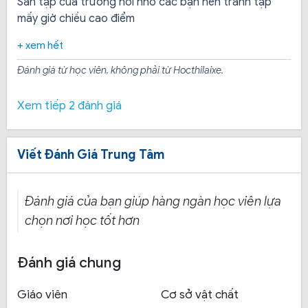
Sân tập của trường hơi nhỏ các bạn nên tránh tập
mấy giờ chiều cao điểm
+ xem hết
Đánh giá từ học viên, không phải từ Hocthilaixe.
Xem tiếp 2 đánh giá
Với những ưu điểm nổi bật sau, trường TCN Hùng
Viết Đánh Giá Trung Tâm
Vương đã thu hút nhiều học viên đến ghi danh:
Đặt chất lượng đào tạo lên hàng đầu, luôn theo
Đánh giá của bạn giúp hàng ngàn học viên lựa
sát tiến độ học của học viên và giáo trình giảng
dạy luôn thay đổi để phù hợp với chương trình thi
chọn nơi học tốt hơn
của Sở GTVT.
Cam kết đảm bảo tỉ lệ đậu cao nhất cho học viên.
Đánh giá chung
Đảm bảo chất lượng đầu ra: trường hướng tới
Giáo viên
Cơ sở vật chất
chất lượng đào tạo đạt chuẩn, cam kết học viên có