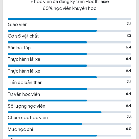
+ học viên đã đăng ký trên Hocthilaixe
60% học viên khuyên học
7.2
Giáo viên
7.2
Cơ sở vật chất
6.4
Sân bãi tập
6.4
Thực hành lái xe
6.4
Thực hành lái xe
7.2
Tiến bộ bản thân
6.4
Tư vấn học viên
6.4
Số lượng học viên
7.6
Chăm sóc học viên
6.0
Mức học phí