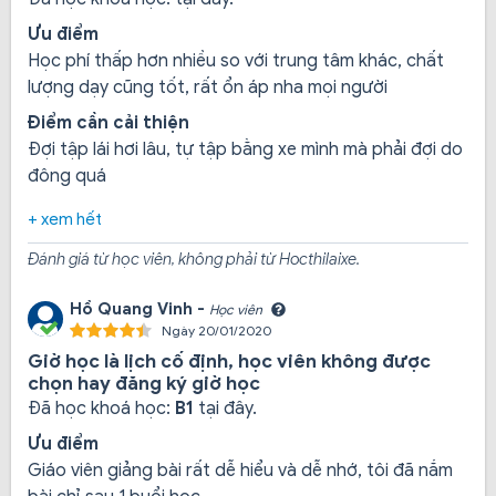
Ưu điểm
Học phí thấp hơn nhiều so với trung tâm khác, chất
lượng dạy cũng tốt, rất ổn áp nha mọi người
Điểm cần cải thiện
Đợi tập lái hơi lâu, tự tập bằng xe mình mà phải đợi do
đông quá
+ xem hết
Đánh giá từ học viên, không phải từ Hocthilaixe.
Hạng B2:
Với khóa học này trường có năng lực đào tạo
Hồ Quang Vinh -
1.200 học viên/ năm. Tỷ lệ học viên đậu sát hạch: 90%
Học viên
Ngày 20/01/2020
(thống kê của Phòng Quản lý sát hạch và cấp giấy phép
Giờ học là lịch cố định, học viên không được
lái xe, Sở Giao thông vận tải thành phố Hồ Chí Minh).
chọn hay đăng ký giờ học
Đã học khoá học:
B1
tại đây.
Ưu điểm
Giáo viên giảng bài rất dễ hiểu và dễ nhớ, tôi đã nắm