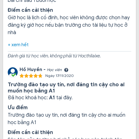
bài chỉ sau 1 buổi học
Điểm cần cải thiện
Giờ học là lịch cố định, học viên không được chọn hay
đăng ký giờ học nếu bận trường cho tài liệu tự học ở
nhà
+ xem hết
Đánh giá từ học viên, không phải từ Hocthilaixe.
Hồ Huyền -
Học viên
Ngày 17/11/2020
3. Vì sao nhiều người đăng ký ghi danh
Trường đào tạo uy tín, nơi đáng tin cậy cho ai
tại Trường trung cấp nghề Hùng Vương?
muốn học bằng A1
Đã học khoá học:
A1
tại đây.
Ưu điểm
Trường đào tạo uy tín, nơi đáng tin cậy cho ai muốn
học bằng A1
Điểm cần cải thiện