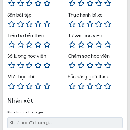
thể tự tin lái xe ngoài đường trường sau khi tốt
nghiệp khóa học của trường.
Sân bãi tập
Thực hành lái xe
Được thực hành chạy đường trường với sự
hướng dẫn tận tình của giảng viên.
Tiến bộ bản thân
Tư vấn học viên
Sân tập rộng, đạt chuẩn theo tỉ lệ yêu cầu của Sở
GTVT, có các bài tập sa hình như bài thi sát hạch.
Hệ thống xe tập lái mới, sạch sẽ được dọn dẹp vệ
Số lượng học viên
Chăm sóc học viên
sinh thường xuyên, đảm bảo an toàn và không
gian thoải mái cho học viên.
Mức học phí
Sẵn sàng giới thiệu
Học viên được thoải mái luyện tập không giới hạn
thời gian.
Đội ngũ giảng viên có nhiều năm kinh nghiệm
Nhận xét
trong nghề, tận tâm, nhiệt huyết, giảng dạy cho
học viên rất nhiệt tình. Tất cả giảng viên đều có
Khoá học đã tham gia
chứng chỉ nghề sư phạm.
Cơ sở vật chất đầy đủ hiện đại, trường ngày càng