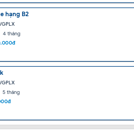
xe hạng B2
i/GPLX
4 tháng
0.000đ
ck
i/GPLX
5 tháng
000đ