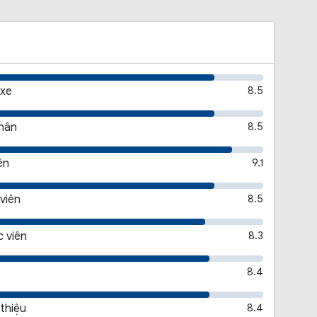
 xe
8.5
thân
8.5
ên
9.1
viên
8.5
 viên
8.3
8.4
 thiệu
8.4