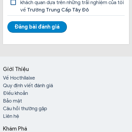
xăng xe khi học lái xe tải hạng C, được cấp tài liệu học
khách quan dựa trên những trải nghiệm của tôi
ôn thi nếu học viên bận không đến trung tâm được
về
Trường Trung Cấp Tây Đô
hoặc chỉ cho học viên cài đặt ứng dụng thi thử cả lý
thuyết và thực hành tại nhà.
Đăng bài đánh giá
Giới Thiệu
Về Hocthilaixe
Quy định viết đánh giá
Điều khoản
Bảo mật
Câu hỏi thường gặp
Liên hệ
Khám Phá