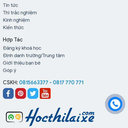
Lợi thế mà Trường Trung Cấp Tây Đô có được
Tin tức
trong lĩnh vực đào tạo lái xe
Thi trắc nghiệm
Kinh nghiệm
Giảng viên nhiệt tình:
Các giảng viên giảng dạy tại
Kiến thức
trung tâm đều có kỹ năng kinh nghiệm lâu năm, luôn
hướng dẫn cho học viên nhiệt tình, vui vẻ, không cáu
Hợp Tác
gắt, giảng dạy hết mình, đảm bảo cho học viên đủ
Đăng ký khoá học
kiến thức.
Định danh trường/Trung tâm
Giới thiệu bạn bè
Góp ý
CSKH:
0815663377 - 0817 770 771