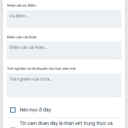
mới, sa hình đảm bảo đúng quy chuẩn phục vụ tốt
Nhận xét ưu điểm
nhất cho nhu cầu của học viên.
Điểm cần cải thiện
Trải nghiệm và lời khuyên cho học viên mới
Nên học ở đây
Khóa học lái xe hạng C:
Trang bị hệ thống máy lạnh,
camera trong xe tập lái, miễn phí và hỗ trợ chi phí
Tôi cam đoan đây là nhận xét trung thực và