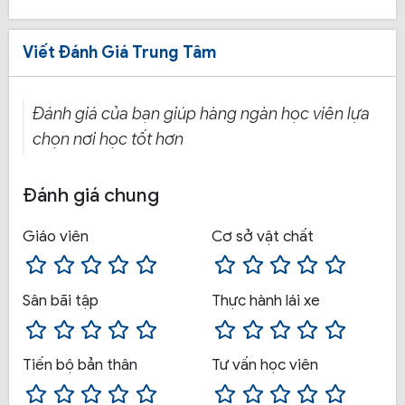
học trên xe cảm ứng của trung tâm, vòng số 8 và các
bài sa hình đúng kích thước mà Sở GTVT quy định
Viết Đánh Giá Trung Tâm
Đánh giá của bạn giúp hàng ngàn học viên lựa
chọn nơi học tốt hơn
Đánh giá chung
Giáo viên
Cơ sở vật chất
Sân bãi tập
Thực hành lái xe
Khóa học lái xe hạng B1:
Giá thành khóa học B1
Tiến bộ bản thân
Tư vấn học viên
thấp, hợp lý, chi phí được chia đều thành nhiều lần