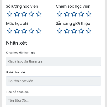
đóng rất thuận tiện, cam kết chất lượng học lái xe
xứng đáng với số tiền bỏ ra.
Số lượng học viên
Chăm sóc học viên
Mức học phí
Sẵn sàng giới thiệu
Nhận xét
Khoá học đã tham gia
Họ tên học viên
Tiêu đề đánh giá
Khóa học lái xe hạng B2:
Đã chuẩn bị lắp đặt Cabin
điện tử để các học viên tập dợt làm quen với bài thi