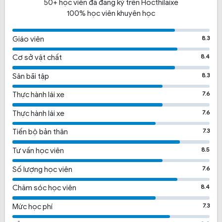
50+ học viên đã đăng ký trên Hocthilaixe
100% học viên khuyên học
8.3
Giáo viên
8.4
Cơ sở vật chất
8.3
Sân bãi tập
7.6
Thực hành lái xe
7.6
Thực hành lái xe
7.3
Tiến bộ bản thân
8.5
Tư vấn học viên
7.6
Số lượng học viên
8.4
Chăm sóc học viên
7.3
Mức học phí