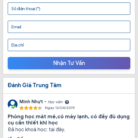
Số điện thoại (*)
2. Tây Đô có ưu điểm gì mà thu hút rất
nhiều học viên đăng ký tham gia học?
Email
Hồ sơ đăng ký học không rườm rà, phức tạp
Địa chỉ
Nhận Tư Vấn
Đánh Giá Trung Tâm
Minh Nhựt -
Học viên
Ngày 12/04/2019
Phòng học mát mẻ,có máy lạnh, có đầy đủ dụng
cụ cần thiết khi học
Đã học khoá học:
tại đây.