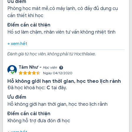
Ưu điểm
Phòng học mát mẻ,có máy lạnh, có đầy đủ dụng cụ
Đến với Tây Đô bạn chỉ cần mang theo những giấy tờ
cần thiết khi học
sau:
Điểm cần cải thiện
6 tấm ảnh thẻ 3*4 đúng chuẩn
Hồ sơ làm chậm, nhân viên tư vấn không nhiệt tình
Giấy CMND hoặc CCCD.
+ xem hết
Tiền nộp học phí.
Đánh giá từ học viên, không phải từ Hocthilaixe.
Tâm Như -
Học viên
Chỉ với những tờ giấy đơn giản này bạn sẽ được Tây
Ngày 04/12/2020
Đô xếp lịch học và thi mà không phải chờ đợi lâu (vì
Hỗ không giới hạn thời gian, học theo lịch rảnh
trung tâm khai giảng khóa học thường xuyên).
Đã học khoá học:
C
tại đây.
Ưu điểm
Hỗ không giới hạn thời gian, học theo lịch rảnh
Các khóa học tiêu biểu tại Tây Đô
Điểm cần cải thiện
Không hỗ trợ đưa đón đi học
Khóa học lái xe hạng A1:
Được cung cấp bộ tài liệu
học ôn thi lái xe và hướng dẫn tải App học và ôn thi lý