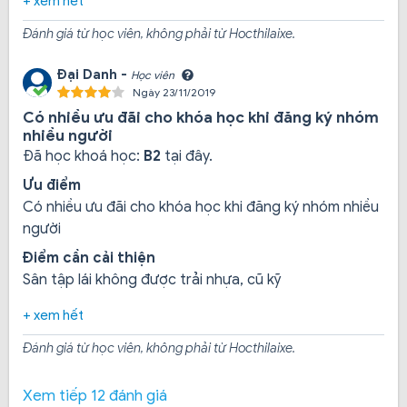
+ xem hết
thuyết, nếu bận không đến trung tâm được thì sẽ có
Đánh giá từ học viên, không phải từ Hocthilaixe.
nhân viên hỗ trợ tư vấn Online.
Đại Danh -
Học viên
Ngày 23/11/2019
Có nhiều ưu đãi cho khóa học khi đăng ký nhóm
nhiều người
Đã học khoá học:
B2
tại đây.
Ưu điểm
Có nhiều ưu đãi cho khóa học khi đăng ký nhóm nhiều
người
Điểm cần cải thiện
Sân tập lái không được trải nhựa, cũ kỹ
+ xem hết
Đánh giá từ học viên, không phải từ Hocthilaixe.
Khóa học lái xe hạng A2:
Được giáo viên hướng dẫn
Xem tiếp 12 đánh giá