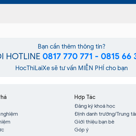
Bạn cần thêm thông tin?
I HOTLINE
0817 770 771 - 0815 66 
HocThiLaiXe sẽ tư vấn MIỄN PHÍ cho bạn
Phá
Hợp Tác
Đăng ký khoá học
c nghiệm
Định danh trường/Trung t
hiệm
Giới thiệu bạn bè
ức
Góp ý