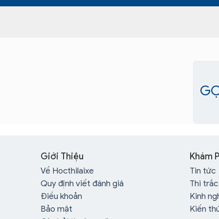
GỌ
Giới Thiệu
Khám 
Về Hocthilaixe
Tin tức
Quy định viết đánh giá
Thi trắ
Điều khoản
Kinh ng
Bảo mật
Kiến th