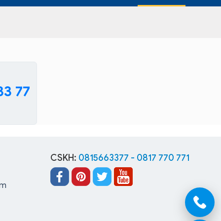
33 77
CSKH:
0815663377 - 0817 770 771
âm