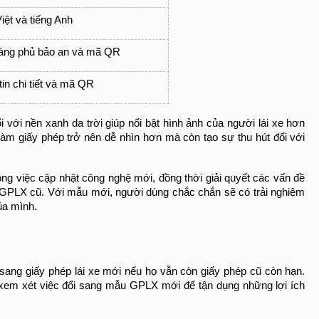
iệt và tiếng Anh
àng phủ bảo an và mã QR
tin chi tiết và mã QR
ới nền xanh da trời giúp nổi bật hình ảnh của người lái xe hơn 
m giấy phép trở nên dễ nhìn hơn mà còn tạo sự thu hút đối với 
ng việc cập nhật công nghệ mới, đồng thời giải quyết các vấn đề 
u GPLX cũ. Với mẫu mới, người dùng chắc chắn sẽ có trải nghiệm 
ủa mình.
 sang giấy phép lái xe mới nếu họ vẫn còn giấy phép cũ còn hạn. 
 xem xét việc đổi sang mẫu GPLX mới để tận dụng những lợi ích 