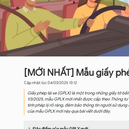
[MỚI NHẤT] Mẫu giấy phép
Cập nhật lúc 04/03/2025 13:12
Giấy phép lái xe (GPLX) là một trong những giấy tờ bắ
1/3/2025, mẫu GPLX mới nhất được cấp theo Thông tư 
tính pháp lý rõ ràng, đảm bảo thông tin người sử dụng 
của mẫu GPLX mới này qua bài viết dưới đây.
Đặc điểm của mẫu GPLX mới