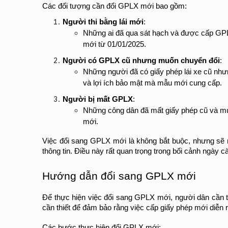
Các đối tượng cần đổi GPLX mới bao gồm:
Người thi bằng lái mới
:
Những ai đã qua sát hạch và được cấp GP
mới từ 01/01/2025.
Người có GPLX cũ nhưng muốn chuyển đổi
:
Những người đã có giấy phép lái xe cũ nh
và lợi ích bảo mật mà mẫu mới cung cấp.
Người bị mất GPLX
:
Những công dân đã mất giấy phép cũ và muố
mới.
Việc đổi sang GPLX mới là không bắt buộc, nhưng sẽ ma
thông tin. Điều này rất quan trọng trong bối cảnh ngày c
Hướng dẫn đổi sang GPLX mới
Để thực hiện việc đổi sang GPLX mới, người dân cần tu
cần thiết để đảm bảo rằng việc cấp giấy phép mới diễn r
Các bước thực hiện đổi GPLX mới: