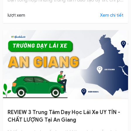
hợp lý và lộ trình học rõ ràng. Cùng Hocthilaixe khám
phá ngay để lựa chọn khóa học phù hợp nhất!
lượt xem
Xem chi tiết
REVIEW 3 Trung Tâm Dạy Học Lái Xe UY TÍN -
CHẤT LƯỢNG Tại An Giang