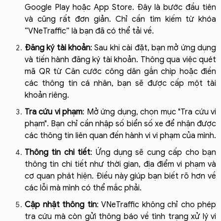
Google Play hoặc App Store. Đây là bước đầu tiên 
và cũng rất đơn giản. Chỉ cần tìm kiếm từ khóa 
“VNeTraffic” là bạn đã có thể tải về.
Đăng ký tài khoản
: Sau khi cài đặt, bạn mở ứng dụng 
và tiến hành đăng ký tài khoản. Thông qua việc quét 
mã QR từ Căn cước công dân gắn chip hoặc điền 
các thông tin cá nhân, bạn sẽ được cấp một tài 
khoản riêng.
Tra cứu vi phạm
: Mở ứng dụng, chọn mục "Tra cứu vi 
phạm". Bạn chỉ cần nhập số biển số xe để nhận được 
các thông tin liên quan đến hành vi vi phạm của mình.
Thông tin chi tiết
: Ứng dụng sẽ cung cấp cho bạn 
thông tin chi tiết như thời gian, địa điểm vi phạm và 
cơ quan phát hiện. Điều này giúp bạn biết rõ hơn về 
các lỗi mà mình có thể mắc phải.
Cập nhật thông tin
: VNeTraffic không chỉ cho phép 
tra cứu mà còn gửi thông báo về tình trạng xử lý vi 