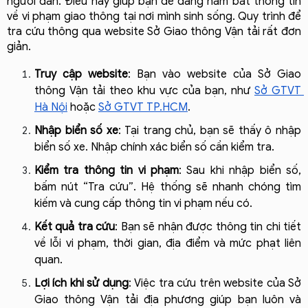
người dân. Điều này giúp bạn dễ dàng nắm bắt thông tin 
về vi phạm giao thông tại nơi mình sinh sống. Quy trình để 
tra cứu thông qua website Sở Giao thông Vận tải rất đơn 
giản.
Truy cập website
: Bạn vào website của Sở Giao 
thông Vận tải theo khu vực của bạn, như 
Sở GTVT 
Hà Nội
 hoặc 
Sở GTVT TP.HCM
.
Nhập biển số xe
: Tại trang chủ, bạn sẽ thấy ô nhập 
biển số xe. Nhập chính xác biển số cần kiểm tra.
Kiểm tra thông tin vi phạm
: Sau khi nhập biển số, 
bấm nút “Tra cứu”. Hệ thống sẽ nhanh chóng tìm 
kiếm và cung cấp thông tin vi phạm nếu có.
Kết quả tra cứu
: Bạn sẽ nhận được thông tin chi tiết 
về lỗi vi phạm, thời gian, địa điểm và mức phạt liên 
quan.
Lợi ích khi sử dụng
: Việc tra cứu trên website của Sở 
Giao thông Vận tải địa phương giúp bạn luôn và 