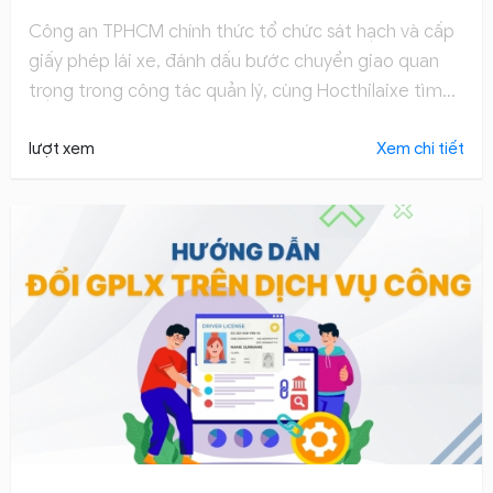
Công an TPHCM chính thức tổ chức sát hạch và cấp
giấy phép lái xe, đánh dấu bước chuyển giao quan
trọng trong công tác quản lý, cùng Hocthilaixe tìm
hiểu qua bài chia sẻ dưới đây.
lượt xem
Xem chi tiết