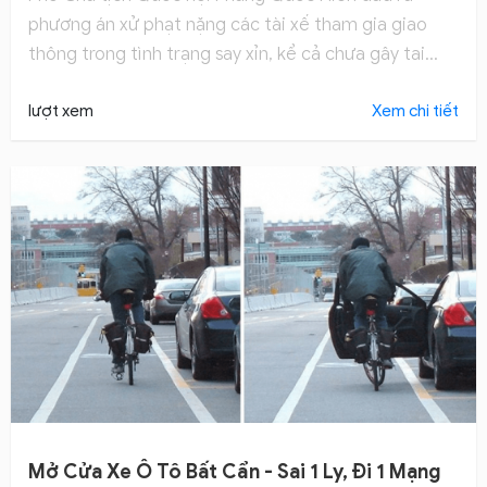
phương án xử phạt nặng các tài xế tham gia giao
thông trong tình trạng say xỉn, kể cả chưa gây tai
nạn.
lượt xem
Xem chi tiết
Mở Cửa Xe Ô Tô Bất Cẩn - Sai 1 Ly, Đi 1 Mạng