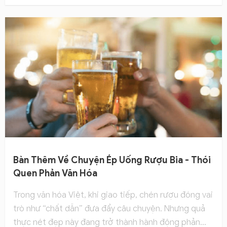
dịch vụ là các quán ăn uống ở một số thành phố lớn
như Hà Nội, TP.HCM … sẽ nhận giữ xe qua đêm và
phân công người đưa khách bị say rượu, bia về tận
nhà. Liệu đây có là giải pháp an toàn, hãy cùng Thiên
Tâm tìm hiểu nhé!
Bàn Thêm Về Chuyện Ép Uống Rượu Bia - Thói
Quen Phản Văn Hóa
Trong văn hóa Việt, khi giao tiếp, chén rượu đóng vai
trò như “chất dẫn” đưa đẩy câu chuyện. Nhưng quả
thực nét đẹp này đang trở thành hành động phản