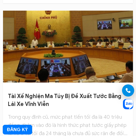
thoại là công cụ để họ làm việc. Nhưng việc sử dụng
điện thoại sẽ khiến bạn không tập trung và gây ra
hàng loạt vụ tai nạn đáng tiếc.
Tài Xế Nghiện Ma Túy Bị Đề Xuất Tước Bằng
Lái Xe Vĩnh Viễn
Trong quy định cũ, mức phạt tiền tối đa là 40 triệu
đồng, thêm vào đó là hình thức phạt tước giấy phép
ĐĂNG KÝ
lái xe ô tô tối đa 24 tháng là chưa đủ sức răn đe đối