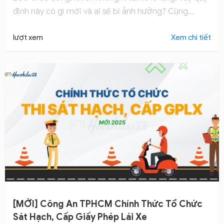
định này có gì mới và ai sẽ bị ảnh hưởng? Cùng
Họcthilaixe tìm hiểu qua bài chia sẻ dưới đây
lượt xem
Xem chi tiết
[MỚI] Công An TPHCM Chính Thức Tổ Chức
Sát Hạch, Cấp Giấy Phép Lái Xe