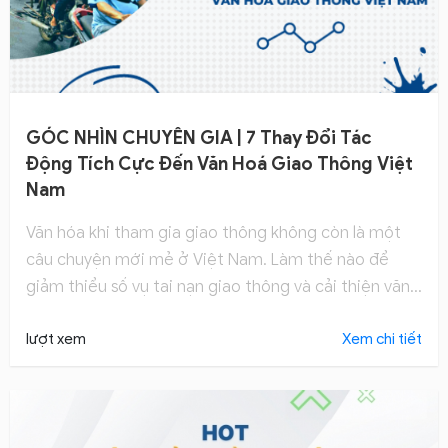
GÓC NHÌN CHUYÊN GIA | 7 Thay Đổi Tác
Động Tích Cực Đến Văn Hoá Giao Thông Việt
Nam
Văn hóa khi tham gia giao thông không còn là một
câu chuyện mới mẻ ở Việt Nam. Làm thế nào để
giảm thiểu số vụ tai nạn giao thông và cải thiện văn
hoá giao thông ở mỗi người Việt?
lượt xem
Xem chi tiết