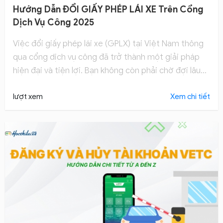
Hướng Dẫn ĐỔI GIẤY PHÉP LÁI XE Trên Cổng
Dịch Vụ Công 2025
Việc đổi giấy phép lái xe (GPLX) tại Việt Nam thông
qua cổng dịch vụ công đã trở thành một giải pháp
hiện đại và tiện lợi. Bạn không còn phải chờ đợi lâu
tại các cơ quan nhà nước hay trải qua những thủ tục
rườm rà như trước đây. Dưới đây Hocthilaixe sẽ là
lượt xem
Xem chi tiết
hướng dẫn cụ thể, chi tiết và dễ hiểu nhất để bạn có
thể tự tin thực hiện việc đổi GPLX một cách nhanh
chóng và an toàn.