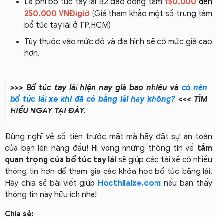
Lệ phí bổ túc tay lái B2 dao động tầm
150.000
đến
250.000 VNĐ/giờ
(Giá tham khảo một số trung tâm
bổ túc tay lái ở TP.HCM)
Tùy thuộc vào mức độ và địa hình sẽ có mức giá cao
hơn.
>>> Bổ túc tay lái hiện nay giá bao nhiêu và
có nên
bổ túc lái xe khi đã có bằng lái hay không?
<<< TÌM
HIỂU NGAY TẠI ĐÂY.
Đừng nghĩ về số tiền trước mắt mà hãy đặt sự an toàn
của bạn lên hàng đầu! Hi vọng những thông tin về
tầm
quan trọng của bổ túc tay lái
sẽ giúp các tài xế có nhiều
thông tin hơn để tham gia các khóa học bổ túc bằng lái.
Hãy chia sẻ bài viết giúp
Hocthilaixe.com
nếu bạn thấy
thông tin này hữu ích nhé!
Chia sẻ: