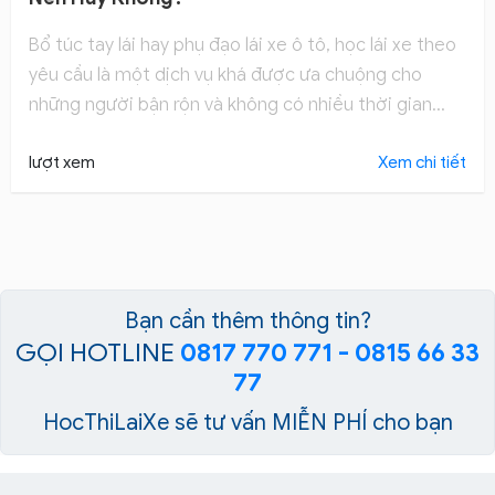
Bổ túc tay lái hay phụ đạo lái xe ô tô, học lái xe theo
yêu cầu là một dịch vụ khá được ưa chuộng cho
những người bận rộn và không có nhiều thời gian
theo học lái xe ô tô đủ bài từ đầu đến cuối.
lượt xem
Xem chi tiết
Bạn cần thêm thông tin?
GỌI HOTLINE
0817 770 771 - 0815 66 33
77
HocThiLaiXe sẽ tư vấn MIỄN PHÍ cho bạn