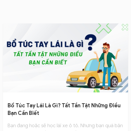
Bổ Túc Tay Lái Là Gì? Tất Tần Tật Những Điều
Bạn Cần Biết
Bạn đang hoặc sẽ học lái xe ô tô. Nhưng bạn quá bận