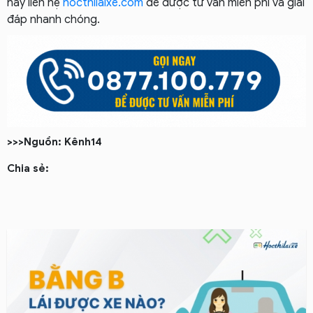
hãy liên hệ
hocthilaixe.com
để được tư vấn miễn phí và giải
đáp nhanh chóng.
>>>Nguồn: Kênh14
Chia sẻ: