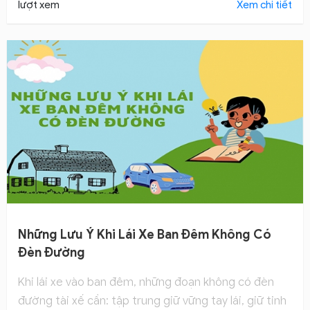
giao thông dịp Tết phổ biến và mức phạt mà người
lượt xem
Xem chi tiết
lái xe ô tô cần lưu ý.
Những Lưu Ý Khi Lái Xe Ban Đêm Không Có
Đèn Đường
Khi lái xe vào ban đêm, những đoạn không có đèn
đường tài xế cần: tập trung giữ vững tay lái, giữ tinh