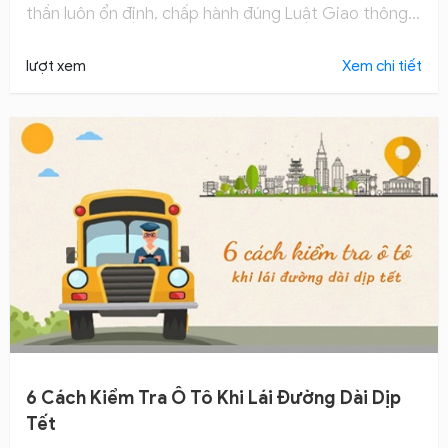
thần luôn ổn định, chấp hành đúng Luật Giao thông,
tập quan sát bao quát, sử dụng đèn chiếu hợp lý... để
đảm bảo an toàn khi lái xe.
lượt xem
Xem chi tiết
6 Cách Kiểm Tra Ô Tô Khi Lái Đường Dài Dịp
Tết