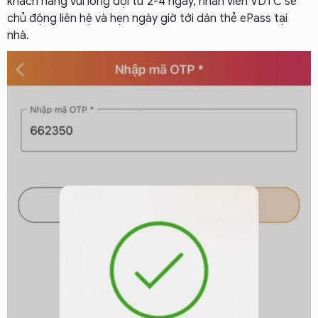
khách hàng vui lòng đợi từ 2-4 ngày, nhân viên VDTC sẽ
chủ động liên hệ và hẹn ngày giờ tới dán thẻ ePass tại
nhà.