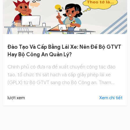
Đào Tạo Và Cấp Bằng Lái Xe: Nên Để Bộ GTVT
Hay Bộ Công An Quản Lý?
Chính phủ có đưa ra đề xuất chuyển công tác đào
tạo, tổ chức thi sát hạch và cấp giấy phép lái xe
(GPLX) từ Bộ GTVT sang cho Bộ Công an. Tham
khảo ngay.
lượt xem
Xem chi tiết