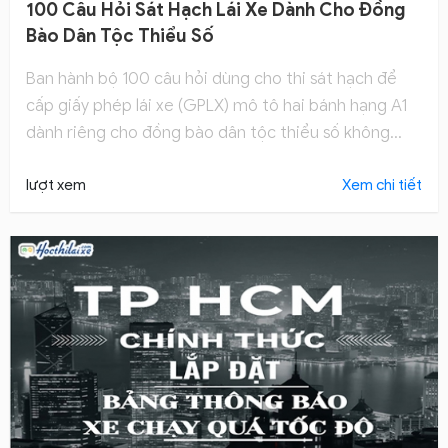
100 Câu Hỏi Sát Hạch Lái Xe Dành Cho Đồng
Bào Dân Tộc Thiểu Số
Ban hành bộ 100 câu hỏi dùng cho thi sát hạch để
cấp giấy phép lái xe (GPLX) mô tô hai bánh hạng A1
dành riêng cho đồng bào dân tộc thiểu số không
biết đọc, biết viết tiếng Việt. Tìm hiểu ngay!
lượt xem
Xem chi tiết