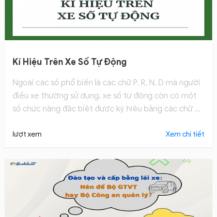
Kí Hiệu Trên Xe Số Tự Động
Ngoài các số phổ biến là các chữ P, R, N, D mà người
điều xe thường sử dụng, xe số tự động còn có một
số chức năng đặc biệt được ký hiệu bằng các chữ S,
B và L. Tham khảo ngay.
lượt xem
Xem chi tiết