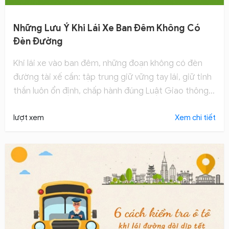
Những Lưu Ý Khi Lái Xe Ban Đêm Không Có
Đèn Đường
Khi lái xe vào ban đêm, những đoạn không có đèn
đường tài xế cần: tập trung giữ vững tay lái, giữ tinh
thần luôn ổn định, chấp hành đúng Luật Giao thông,
tập quan sát bao quát, sử dụng đèn chiếu hợp lý... để
đảm bảo an toàn khi lái xe.
lượt xem
Xem chi tiết