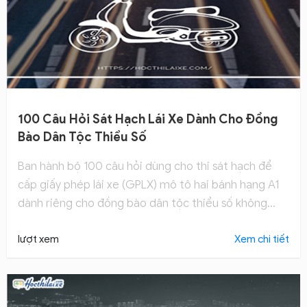
100 Câu Hỏi Sát Hạch Lái Xe Dành Cho Đồng
Bào Dân Tộc Thiểu Số
Ban hành bộ 100 câu hỏi dùng cho thi sát hạch để
cấp giấy phép lái xe (GPLX) mô tô hai bánh hạng A1
dành riêng cho đồng bào dân tộc thiểu số không
biết đọc, biết viết tiếng Việt. Tìm hiểu ngay!
lượt xem
Xem chi tiết