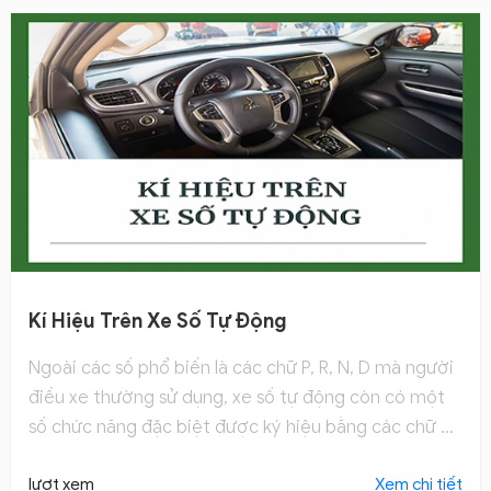
Kí Hiệu Trên Xe Số Tự Động
Ngoài các số phổ biến là các chữ P, R, N, D mà người
điều xe thường sử dụng, xe số tự động còn có một
số chức năng đặc biệt được ký hiệu bằng các chữ S,
B và L. Tham khảo ngay.
lượt xem
Xem chi tiết