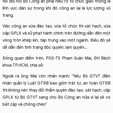
Nó đòi hỏi Bộ Công an phải hiểu rõ tổ chức giao thông là 
lĩnh vực dân sự trong khi đó công an lại là lực lượng vũ 
trang.
Việc công an vừa đào tạo, vừa tổ chức thi sát hạch, vừa 
cấp GPLX và xử phạt hành chính trên đường dẫn đến một 
vòng tròn khép kín, tập trung vào một ngành. Điều đó sẽ 
dễ dẫn đến tình trạng độc quyền, lạm quyền…
Đồng quan điểm trên, PGS-TS Phạm Xuân Mai, ĐH Bách 
khoa TP.HCM, chia sẻ: 
Ngoài ra ông Mai còn nhấn mạnh: “Nếu Bộ GTVT đảm 
nhận quản lý Luật GTĐB bao gồm trật tự, an toàn GTĐB 
thì không nên thay đổi thẩm quyền đào tạo, sát hạch, cấp 
GPLX từ Bộ GTVT sang cho Bộ Công an nữa vì lại sẽ có 
bất cập và chồng chéo” 