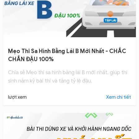
Mẹo Thi Sa Hình Bằng Lái B Mới Nhất - CHẮC
CHẮN ĐẬU 100%
Chia sẻ Mẹo thi sa hình bằng lái B mới nhất, giúp thí
sinh nắm kỹ bài thi và tăng tỷ lệ đậu.
lượt xem
Xem chi tiết