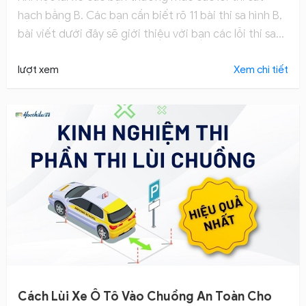
hạch bằng B. Các bạn cần biết rõ 11 bài thi sa hình B,
bài viết dưới đây sẽ giới thiệu với bạn các lỗi thi sa
hình B để tránh bị trừ điểm đáng tiếc.
lượt xem
Xem chi tiết
Cách Lùi Xe Ô Tô Vào Chuồng An Toàn Cho