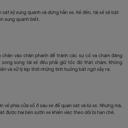
uan sát kỹ xung quanh và dừng hẳn xe. Kế đến, tài xế sẽ bật
ện xung quanh biết.
sẵn chân vào chân phanh để tránh các sự cố va chạm đáng
 tô song song tài xế đều phải giữ tốc độ thật chậm
Không
.
hiện và xử lý kịp thời những tình huống bất ngờ xảy ra.
n về phía cửa sổ ở sau xe để quan sát và lùi xe. Nhưng mà,
sát được hai bên sườn xe khiến việc theo dõi bị hạn chế.