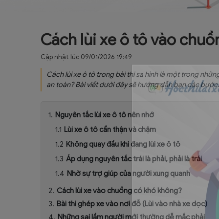
Cách lùi xe ô tô vào ch
Cập nhật lúc 09/01/2026 19:49
Cách lùi xe ô tô trong bài thi sa hình là một trong nhữn
an toàn? Bài viết dưới đây sẽ hướng dẫn bạn các bước.
Nguyên tắc lùi xe ô tô nên nhớ
Lùi xe ô tô cẩn thận và chậm
Không quay đầu khi đang lùi xe ô tô
Áp dụng nguyên tắc trái là phải, phải là trái
Nhờ sự trợ giúp của người xung quanh
Cách lùi xe vào chuồng có khó không?
Bài thi ghép xe vào nơi đỗ (Lùi vào nhà xe dọc)
Những sai lầm người mới thường dễ mắc phải