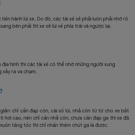
i
tiến hành lùi xe. Do đó, các tài xế sẽ phải luôn phải nhớ rõ
g sang bên phải thì xe sẽ lùi về phía trái và ngược lại.
 địa hình thì các tài xế có thể nhờ những người xung
g xảy ra va chạm.
?
iản: chỉ cần đạp côn, cài số lùi, nhả côn từ từ cho xe bắt
ti hơi cao, nên chỉ cần nhả côn, chưa cần đạp ga thì xe đã
muốn tăng tốc thì chỉ nhấn thêm chút ga là được.