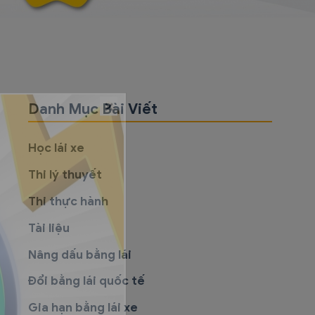
Danh Mục Bài Viết
Học lái xe
Thi lý thuyết
Thi thực hành
Tài liệu
Nâng dấu bằng lái
Đổi bằng lái quốc tế
Gia hạn bằng lái xe