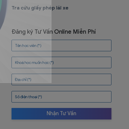
Tra cứu giấy phép lái xe
Đăng ký Tư Vấn Online Miễn Phí
Tên học viên (*)
Khoá học muốn học (*)
Địa chỉ (*)
Số điện thoại (*)
Nhận Tư Vấn