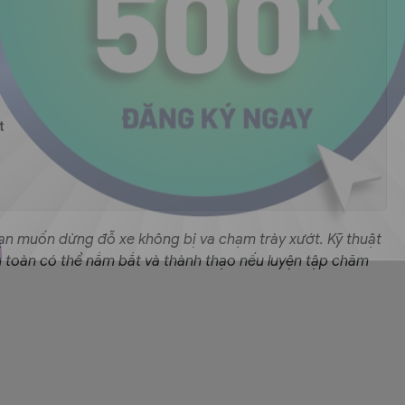
t
bạn muốn dừng đỗ xe không bị va chạm trày xướt. Kỹ thuật
n toàn có thể nắm bắt và thành thạo nếu luyện tập chăm