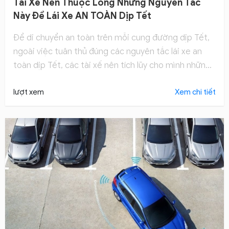
Tài Xế Nên Thuộc Lòng Những Nguyên Tắc
Này Để Lái Xe AN TOÀN Dịp Tết
Để di chuyển an toàn trên mỗi cung đường dịp Tết,
ngoài việc tuân thủ đúng các nguyên tắc lái xe an
toàn dịp Tết, các tài xế nên tích lũy cho mình những
kinh nghiệm để lái xe an toàn nhất.
lượt xem
Xem chi tiết