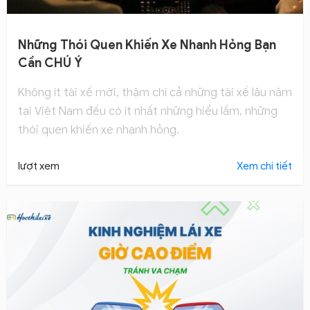
Những Thói Quen Khiến Xe Nhanh Hỏng Bạn
Cần CHÚ Ý
Không ít tài xế mới, thậm chí cả những tài xế lâu năm
tại Việt Nam đều có ít nhất những hiểu lầm, những
thói quen khiến xe nhanh hỏng.
lượt xem
Xem chi tiết