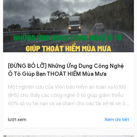
[ĐỪNG BỎ LỠ] Những Ứng Dụng Công Nghệ
Ô Tô Giúp Bạn THOÁT HIỂM Mùa Mưa
Một nghiên cứu của Viện bảo hiểm an toàn xa lộ Mỹ
(IIHS) cho thấy các công nghệ ô tô giúp giảm thiểu
60% số vụ tai nạn và va chạm cho các tài xế lái xe ô
tô.
lượt xem
Xem chi tiết