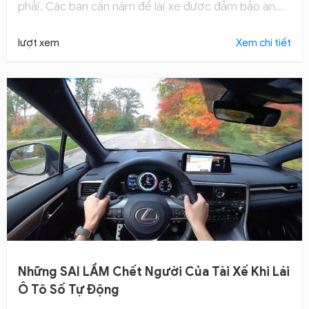
phải. Các bạn cần nắm để lái xe được đảm bảo an
toàn.
lượt xem
Xem chi tiết
Những SAI LẦM Chết Người Của Tài Xế Khi Lái
Ô Tô Số Tự Động