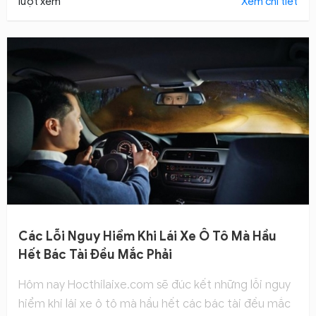
lượt xem
Xem chi tiết
Các Lỗi Nguy Hiểm Khi Lái Xe Ô Tô Mà Hầu
Hết Bác Tài Đều Mắc Phải
Hôm nay Hocthilaixe.com sẽ đúc kết những lỗi nguy
hiểm khi lái xe ô tô mà hầu hết các bác tài đều mắc