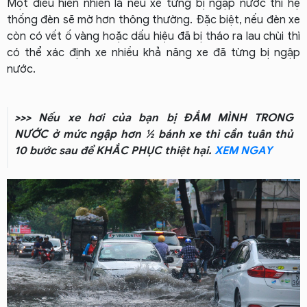
Một điều hiển nhiên là nếu xe từng bị ngập nước thì hệ
thống đèn sẽ mờ hơn thông thường. Đặc biệt, nếu đèn xe
còn có vết ố vàng hoặc dấu hiệu đã bị tháo ra lau chùi thì
có thể xác định xe nhiều khả năng xe đã từng bị ngập
nước.
>>> Nếu xe hơi của bạn bị ĐẮM MÌNH TRONG
NƯỚC ở mức ngập hơn ½ bánh xe thì cần tuân thủ
10 bước sau để KHẮC PHỤC thiệt hại.
XEM NGAY