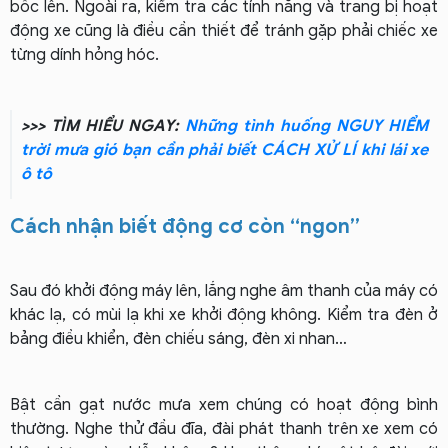
bốc lên. Ngoài ra, kiểm tra các tính năng và trang bị hoạt
động xe cũng là điều cần thiết để tránh gặp phải chiếc xe
từng dính hỏng hóc.
>>> TÌM HIỂU NGAY:
Những tình huống NGUY HIỂM
trời mưa gió bạn cần phải biết CÁCH XỬ LÍ khi lái xe
ô tô
Cách nhận biết động cơ còn “ngon”
Sau đó khởi động máy lên, lắng nghe âm thanh của máy có
khác lạ, có mùi lạ khi xe khởi động không. Kiểm tra đèn ở
bảng điều khiển, đèn chiếu sáng, đèn xi nhan…
Bật cần gạt nước mưa xem chúng có hoạt động bình
thường. Nghe thử đầu đĩa, đài phát thanh trên xe xem có