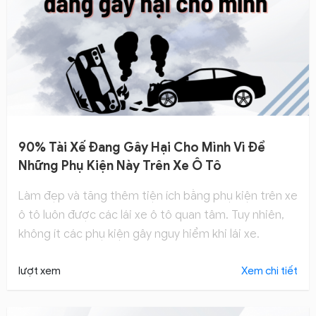
90% Tài Xế Đang Gây Hại Cho Mình Vì Để
Những Phụ Kiện Này Trên Xe Ô Tô
Làm đẹp và tăng thêm tiện ích bằng phụ kiện trên xe
ô tô luôn được các lái xe ô tô quan tâm. Tuy nhiên,
không ít các phụ kiện gây nguy hiểm khi lái xe.
lượt xem
Xem chi tiết