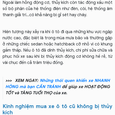
Ngoài làm hỏng động cơ, thủy kích còn tác động xấu một
số bộ phận của hệ thống điện như đèn, còi, hệ thống âm
thanh giải trí…có khả năng bị gỉ sét hay cháy.
Hiện tượng này xảy ra khi ô tô đi qua những khu vực ngập
nước cao, đặc biệt là trong mùa mưa bão và thường gặp
ở những chiếc sedan hoặc hatchback cỡ nhỏ vì có khung
gầm thấp. Nếu ô tô đã dính thủy kích, chi phí sửa chữa và
phục hồi xe sau khi bị thủy kích động cơ không hề rẻ, từ
vài chục đến cả trăm triệu đồng.
>>> XEM NGAY:
Những thói quen khiến xe NHANH
HỎNG mà bạn CẦN TRÁNH
để giúp xe HOẠT ĐỘNG
TỐT và TĂNG TUỔI THỌ của xe.
Kinh nghiệm mua xe ô tô cũ không bị thủy
kích