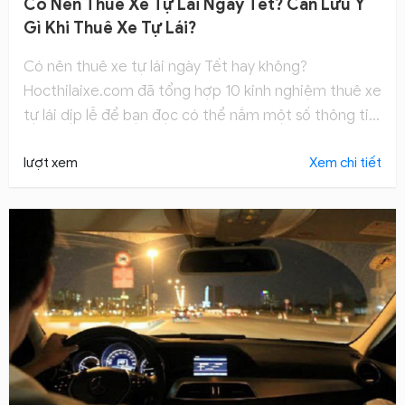
Có Nên Thuê Xe Tự Lái Ngày Tết? Cần Lưu Ý
Gì Khi Thuê Xe Tự Lái?
Có nên thuê xe tự lái ngày Tết hay không?
Hocthilaixe.com đã tổng hợp 10 kinh nghiệm thuê xe
tự lái dịp lễ để bạn đọc có thể nắm một số thông tin,
chuẩn bị sẵn cho những ngày nghỉ sắp tới.
lượt xem
Xem chi tiết