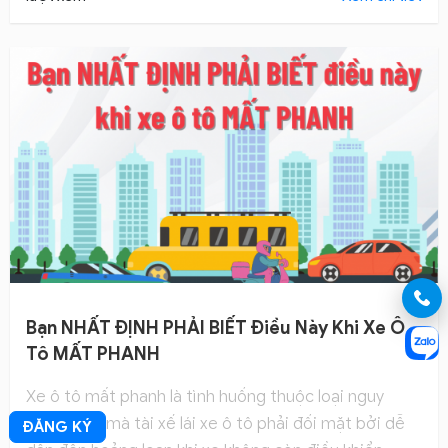
Bạn NHẤT ĐỊNH PHẢI BIẾT Điều Này Khi Xe Ô
Tô MẤT PHANH
Xe ô tô mất phanh là tình huống thuộc loại nguy
hiểm nhất mà tài xế lái xe ô tô phải đối mặt bởi dễ
ĐĂNG KÝ