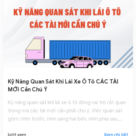
Kỹ Năng Quan Sát Khi Lái Xe Ô Tô CÁC TÀI
MỚI Cần Chú Ý
Kỹ năng quan sát khi lái xe ô tô đóng vai trò rất quan
trọng mà các tài mới cần phải chú ý. Việc quan sát
gồm: nhìn trước, nhìn sang hai bên, nhìn phía sau,...
lượt xem
Xem chi tiết