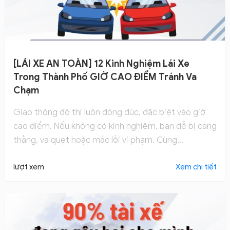
[LÁI XE AN TOÀN] 12 Kinh Nghiệm Lái Xe
Trong Thành Phố GIỜ CAO ĐIỂM Tránh Va
Chạm
Giao thông đô thị luôn đông đúc, đặc biệt vào giờ
cao điểm. Nếu không có kinh nghiệm, bạn dễ bị căng
thẳng, va quẹt hoặc mắc lỗi vi phạm. Cùng
Hocthilaixe khám phá 12 mẹo lái xe an toàn trong
thành phố để di chuyển mượt mà hơn
lượt xem
Xem chi tiết