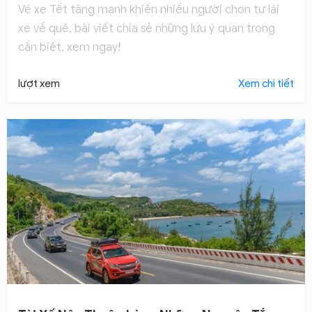
Vé xe Tết tăng mạnh khiến nhiều người chọn tự lái
xe về quê, bài viết chia sẻ những lưu ý quan trọng
cần biết, xem ngay!
lượt xem
Xem chi tiết