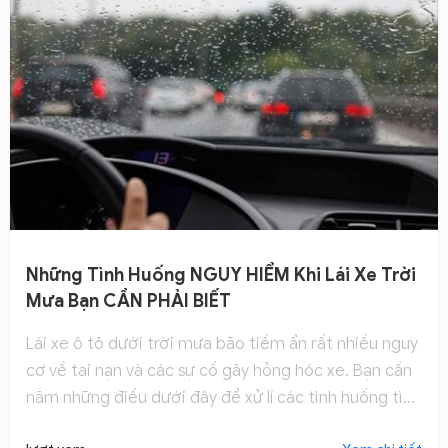
Những Tình Huống NGUY HIỂM Khi Lái Xe Trời
Mưa Bạn CẦN PHẢI BIẾT
Lái xe ô tô dưới trời mưa bão tiềm ẩn rất nhiều nguy
cơ về tai nạn và các sự cố gây hỏng hóc xe. Bạn cần
nắm những điều dưới đây để xử lí các tình huống tình
huống nguy hiểm khi lái xe trời mưa.