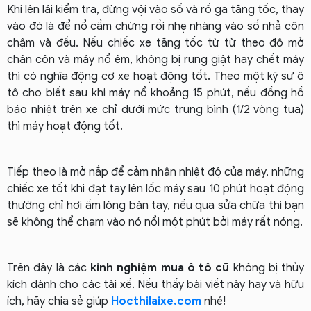
Khi lên lái kiểm tra, đừng vội vào số và rồ ga tăng tốc, thay
vào đó là để nổ cầm chừng rồi nhẹ nhàng vào số nhả côn
chậm và đều. Nếu chiếc xe tăng tốc từ từ theo độ mở
chân côn và máy nổ êm, không bị rung giật hay chết máy
thì có nghĩa động cơ xe hoạt động tốt. Theo một kỹ sư ô
tô cho biết sau khi máy nổ khoảng 15 phút, nếu đồng hồ
báo nhiệt trên xe chỉ dưới mức trung bình (1/2 vòng tua)
thì máy hoạt động tốt.
Tiếp theo là mở nắp để cảm nhận nhiệt độ của máy, những
chiếc xe tốt khi đạt tay lên lốc máy sau 10 phút hoạt động
thường chỉ hơi ấm lòng bàn tay, nếu qua sửa chữa thì bạn
sẽ không thể chạm vào nó nổi một phút bởi máy rất nóng.
Trên đây là các
kinh nghiệm mua ô tô cũ
không bị thủy
kích dành cho các tài xế. Nếu thấy bài viết này hay và hữu
ích, hãy chia sẻ giúp
Hocthilaixe.com
nhé!