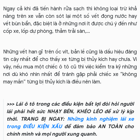
Ngay cả khi đã tiến hành rửa sạch thì không loại trừ khả
năng trên xe vẫn còn sót lại một số vết đọng nước hay
vết bùn bẩn, đặc biệt là ở những nơi ít được chú ý đến như
cốp xe, lốp dự phòng, thảm trải sàn,...
Những vết han gỉ trên ốc vít, bản lề cũng là dấu hiệu đáng
tin cậy nhất để cho thấy xe từng bị thủy kích hay chưa. Vì
vậy, nếu mua một chiếc ô tô cũ thì việc kiểm tra kỹ những
nơi dù khó nhìn nhất để tránh gặp phải chiếc xe “không
may mắn” từng bị thủy kích là điều nên làm.
>>> Lái ô tô trong các điều kiện bất lợi đòi hỏi người
lái phải hết sức NHẠY BÉN, KHÉO LÉO để xử lý kịp
thời. TRANG BỊ NGAY:
Những kinh nghiệm lái xe
trong ĐIỀU KIỆN XẤU
để đảm bảo AN TOÀN cho
chính mình và mọi người xung quanh.