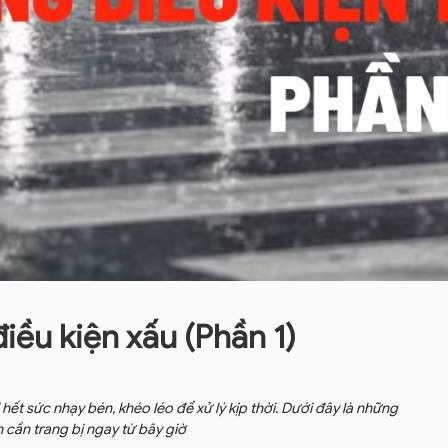
điều kiện xấu (Phần 1)
ải hết sức nhạy bén, khéo léo để xử lý kịp thời. Dưới đây là những
n cần trang bị ngay từ bây giờ