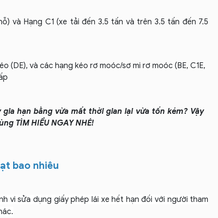
ỗ) và Hạng C1 (xe tải đến 3.5 tấn và trên 3.5 tấn đến 7.5
 kéo (DE), và các hạng kéo rơ moóc/sơ mi rơ moóc (BE, C1E,
cấp
y gia hạn bằng vừa mất thời gian lại vừa tốn kém? Vậy
ng TÌM HIỂU NGAY NHÉ!
hạt bao nhiêu
h vi sửa dụng giấy phép lái xe hết hạn đối với người tham
hác.