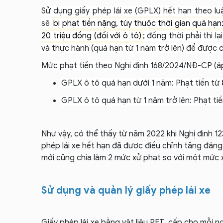
Sử dụng giấy phép lái xe (GPLX) hết hạn theo l
sẽ
bị phạt tiền nặng, tùy thuộc thời gian quá hạn
20 triệu đồng (đối với ô tô)
; đồng thời phải thi l
và thực hành (quá hạn từ 1 năm trở lên) để được 
Mức phạt tiền theo Nghị định 168/2024/NĐ-CP (á
GPLX ô tô quá hạn dưới 1 năm: Phạt tiền từ
GPLX ô tô quá hạn từ 1 năm trở lên: Phạt ti
Như vậy, có thể thấy từ năm 2022 khi Nghị định 12
phép lái xe hết hạn đã được điều chỉnh tăng đáng 
mới cũng chia làm 2 mức xử phạt so với một mức 
Sử dụng và quản lý giấy phép lái xe
Giấy phép lái xe bằng vật liệu PET, cấp cho mỗi