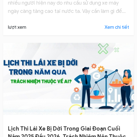
nhiều người hiện nay do nhu cầu sử dụng xe máy
ngày càng tăng cao tại nước ta. Vậy cần làm gì để
học thi bằng lái xe máy dễ dàng và ít tốn kém thời
gian nhất?
lượt xem
Xem chi tiết
Lịch Thi Lái Xe Bị Dời Trong Giai Đoạn Cuối
Năm 2025 Đầu 2026, Trách Nhiệm Nên Thuộc