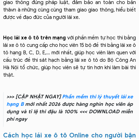
giao thông đúng pháp luật, đảm bảo an toàn cho bản
thâvn à những cùng cùng tham giao giao thông, hiểu biết
được về đạo đức của người lái xe.
Học lái xe ô tô trên mạng
với phần mềm tự học thi bằng
lái xe ô tô cung cấp cho học viên 15 bộ đề thi bằng lái xe ô
tô hạng B, C, D, E,… mới nhất, giúp học viên làm quen với
cấu trúc đề thi sát hạch bằng lái xe ô tô do Bộ Công An
Hà Nội tổ chức, giúp học viên sẽ tự tin hơn khi làm bài thi
thật.
>>> [CẬP NHẬT NGAY]
Phần mềm thi lý thuyết lái xe
hạng B
mới nhất 2026 được hàng nghìn học viên áp
dụng và tỉ lệ thi đậu là 100% <<< DOWNLOAD miễn
phí ngay
Cách học lái xe ô tô Online cho người bận