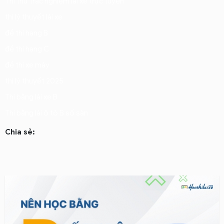
Thi thử trắc nghiệm lái xe trực tuyến
thi lý thuyết lái xe
đề thi hạng B
đề thi hạng C
đề thi xe máy
thi lý thuyết 2025
Thi bằng lái xe B
Thi bằng lái ô tô B số sàn
Chia sẻ: