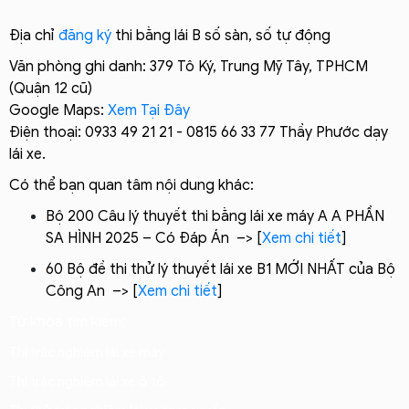
Địa chỉ
đăng ký
thi bằng lái B số sàn, số tự động
Văn phòng ghi danh: 379 Tô Ký, Trung Mỹ Tây, TPHCM
(Quận 12 cũ)
Google Maps:
Xem Tại Đây
Điện thoại: 0933 49 21 21 - 0815 66 33 77 Thầy Phước dạy
lái xe.
Có thể bạn quan tâm nội dung khác:
Bộ 200 Câu lý thuyết thi bằng lái xe máy A A PHẦN
SA HÌNH 2025 – Có Đáp Án –> [
Xem chi tiết
]
60 Bộ đề thi thử lý thuyết lái xe B1 MỚI NHẤT của Bộ
Công An –> [
Xem chi tiết
]
Từ khóa tìm kiếm:
Thi trắc nghiệm lái xe máy
Thi trắc nghiệm lái xe ô tô