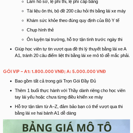
Làm hồ sơ, lệ phí thi, lệ phí cấp bằng
Tài liệu ôn thi, bộ đề 200 câu hỏi thi bằng lái xe máy
Khám sức khỏe theo đúng quy định của Bộ Y tế
Chụp hình thẻ
Ôn luyện tại trường, hỗ trợ tận tình trước ngày thi
Giúp học viên tự tin vượt qua đề thi lý thuyết bằng lái xe A 
A1, tránh 20 câu điểm liệt thi bằng lái xe mô tô dễ mắc phải.
GÓI VIP – A1: 1.800.000 VNĐ; A: 5.000.000 VNĐ
Bao gồm tất cả trong gói Trọn Gói Đầy Đủ
Thêm 1 buổi thực hành với Thầy dành riêng cho học viên 
tay lái yếu hoặc chưa từng điều khiển xe máy
Hỗ trợ tận tâm từ A–Z, đảm bảo bạn có thể vượt qua thi 
bằng lái xe hai bánh A1 dễ dàng