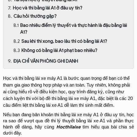
Học và thi bằng lái A1 ở đâu uy tín?
Câu hỏi thường gặp?
Bao nhiêu điểm lý thuyết và thực hành là đậu bằng lái
A1?
Sau khi thi xong, bao lâu thì có bằng lái A1?
Không có bằng lái A1 phạt bao nhiêu?
ĐỊA CHỈ VĂN PHÒNG GHI DANH
Học và thi bằng lái xe máy A1 là bước quan trọng để bạn có thể 
tham gia giao thông hợp pháp và an toàn. Tuy nhiên, không phải 
ai cũng hiểu rõ về điều kiện học, quy trình đăng ký, cũng như 
cách luyện thi với bộ đề thi bằng lái xe máy A1, đặc biệt là các 20 
câu điểm liệt thi bằng lái xe A1 dễ làm thí sinh mất điểm. 
Nếu bạn đang băn khoăn thi bằng lái xe máy A1 ở đâu uy tín, học 
ra sao để vượt qua đề thi lý thuyết bằng lái xe A1 và phần thực 
Hocthilaixe
hành dễ dàng, hãy cùng 
 tìm hiểu qua bài chia sẻ 
dưới đây.