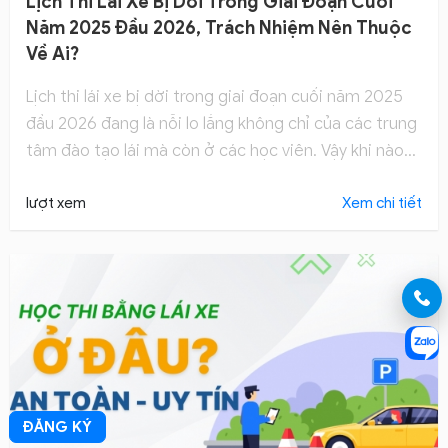
Lịch Thi Lái Xe Bị Dời Trong Giai Đoạn Cuối
Năm 2025 Đầu 2026, Trách Nhiệm Nên Thuộc
Về Ai?
Lịch thi lái xe bị dời trong giai đoạn cuối năm 2025
đầu 2026 đang là nỗi lo lắng không chỉ của các trung
tâm đào tạo lái mà còn ở các học viên. Vậy khi nào
sẽ có lịch thi mới nhất? Hay cần làm gì để ôn luyện
khi lịch học và thi còn chưa có kế hoạch chính xác.
lượt xem
Xem chi tiết
ĐĂNG KÝ