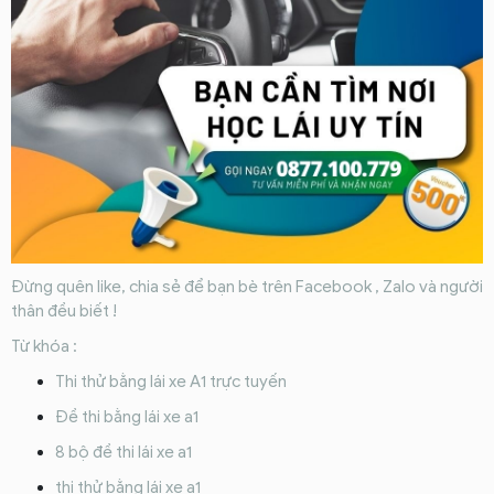
Đừng quên like, chia sẻ để bạn bè trên Facebook , Zalo và người
thân đều biết !
Từ khóa :
Thi thử bằng lái xe A1 trực tuyến
Đề thi bằng lái xe a1
8 bộ đề thi lái xe a1
thi thử bằng lái xe a1