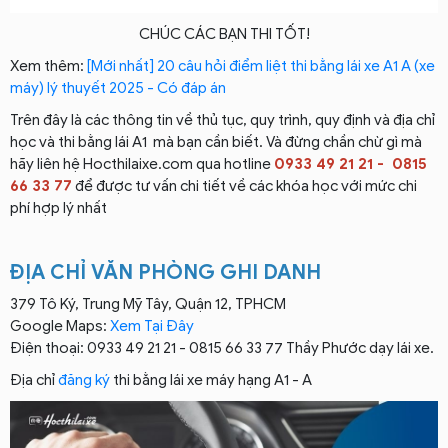
CHÚC CÁC BẠN THI TỐT!
Xem thêm:
[Mới nhất] 20 câu hỏi điểm liệt thi bằng lái xe A1 A (xe
máy) lý thuyết 2025 - Có đáp án
Trên đây là các thông tin về thủ tục, quy trình, quy định và địa chỉ
học và thi bằng lái A1 mà bạn cần biết. Và đừng chần chừ gì mà
hãy liên hệ Hocthilaixe.com qua hotline
0933 49 21 21 - 0815
66 33 77
để được tư vấn chi tiết về các khóa học với mức chi
phí hợp lý nhất
ĐỊA CHỈ VĂN PHÒNG GHI DANH
379 Tô Ký, Trung Mỹ Tây, Quận 12, TPHCM
Google Maps:
Xem Tại Đây
Điện thoại: 0933 49 21 21 - 0815 66 33 77 Thầy Phước dạy lái xe.
Địa chỉ
đăng ký
thi bằng lái xe máy hạng A1 - A