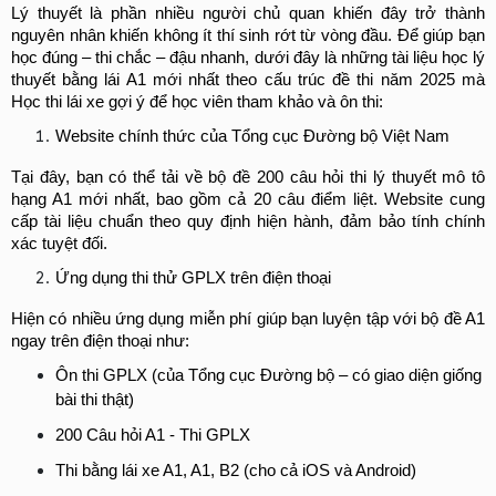
Lý thuyết là phần nhiều người chủ quan khiến đây trở thành 
nguyên nhân khiến không ít thí sinh rớt từ vòng đầu. Để giúp bạn 
học đúng – thi chắc – đậu nhanh, dưới đây là những tài liệu học lý 
thuyết bằng lái A1 mới nhất theo cấu trúc đề thi năm 2025 mà 
Học thi lái xe gợi ý để học viên tham khảo và ôn thi:
Website chính thức của Tổng cục Đường bộ Việt Nam
Tại đây, bạn có thể tải về bộ đề 200 câu hỏi thi lý thuyết mô tô 
hạng A1 mới nhất, bao gồm cả 20 câu điểm liệt. Website cung 
cấp tài liệu chuẩn theo quy định hiện hành, đảm bảo tính chính 
xác tuyệt đối.
Ứng dụng thi thử GPLX trên điện thoại
Hiện có nhiều ứng dụng miễn phí giúp bạn luyện tập với bộ đề A1 
ngay trên điện thoại như:
Ôn thi GPLX (của Tổng cục Đường bộ – có giao diện giống 
bài thi thật)
200 Câu hỏi A1 - Thi GPLX
Thi bằng lái xe A1, A1, B2 (cho cả iOS và Android)