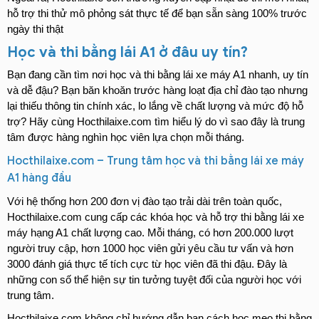
hỗ trợ thi thử mô phỏng sát thực tế để bạn sẵn sàng 100% trước 
ngày thi thật
Học và thi bằng lái A1 ở đâu uy tín?
Bạn đang cần tìm nơi học và thi bằng lái xe máy A1 nhanh, uy tín 
và dễ đậu? Bạn băn khoăn trước hàng loạt địa chỉ đào tạo nhưng 
lại thiếu thông tin chính xác, lo lắng về chất lượng và mức độ hỗ 
trợ? Hãy cùng Hocthilaixe.com tìm hiểu lý do vì sao đây là trung 
tâm được hàng nghìn học viên lựa chọn mỗi tháng.
Hocthilaixe.com – Trung tâm học và thi bằng lái xe máy 
A1 hàng đầu
Với hệ thống hơn 200 đơn vị đào tạo trải dài trên toàn quốc, 
Hocthilaixe.com cung cấp các khóa học và hỗ trợ thi bằng lái xe 
máy hạng A1 chất lượng cao. Mỗi tháng, có hơn 200.000 lượt 
người truy cập, hơn 1000 học viên gửi yêu cầu tư vấn và hơn 
3000 đánh giá thực tế tích cực từ học viên đã thi đậu. Đây là 
những con số thể hiện sự tin tưởng tuyệt đối của người học với 
trung tâm.
Hocthilaixe.com không chỉ hướng dẫn bạn cách học mẹo thi bằng 