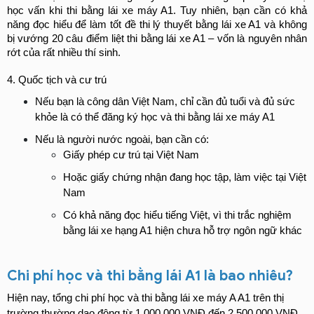
học vấn khi thi bằng lái xe máy A1. Tuy nhiên, bạn cần có khả 
năng đọc hiểu để làm tốt đề thi lý thuyết bằng lái xe A1 và không 
bị vướng 20 câu điểm liệt thi bằng lái xe A1 – vốn là nguyên nhân 
rớt của rất nhiều thí sinh.
4. Quốc tịch và cư trú
Nếu bạn là công dân Việt Nam, chỉ cần đủ tuổi và đủ sức 
khỏe là có thể đăng ký học và thi bằng lái xe máy A1
Nếu là người nước ngoài, bạn cần có:
Giấy phép cư trú tại Việt Nam
Hoặc giấy chứng nhận đang học tập, làm việc tại Việt 
Nam
Có khả năng đọc hiểu tiếng Việt, vì thi trắc nghiệm 
bằng lái xe hạng A1 hiện chưa hỗ trợ ngôn ngữ khác
Chi phí học và thi bằng lái A1 là bao nhiêu?
Hiện nay, tổng chi phí học và thi bằng lái xe máy A A1 trên thị 
trường thường dao động từ 1.000.000 VNĐ đến 2.500.000 VNĐ, 