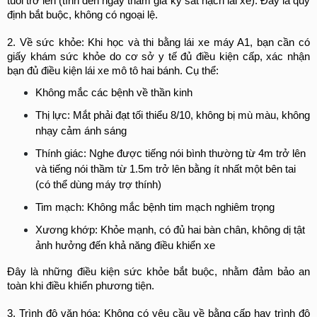
tuổi trở lên (tính đến ngày tham gia kỳ sát hạch lái xe). Đây là quy 
định bắt buộc, không có ngoại lệ.
2. Về sức khỏe: 
Khi học và thi bằng lái xe máy A1, bạn cần có 
giấy khám sức khỏe do cơ sở y tế đủ điều kiện cấp, xác nhận 
bạn đủ điều kiện lái xe mô tô hai bánh. Cụ thể:
Không mắc các bệnh về thần kinh
Thị lực: Mắt phải đạt tối thiểu 8/10, không bị mù màu, không 
nhạy cảm ánh sáng
Thính giác: Nghe được tiếng nói bình thường từ 4m trở lên 
và tiếng nói thầm từ 1.5m trở lên bằng ít nhất một bên tai 
(có thể dùng máy trợ thính)
Tim mạch: Không mắc bệnh tim mạch nghiêm trọng
Xương khớp: Khỏe mạnh, có đủ hai bàn chân, không dị tật 
ảnh hưởng đến khả năng điều khiển xe
Đây là những điều kiện sức khỏe bắt buộc, nhằm đảm bảo an 
toàn khi điều khiển phương tiện.
3. Trình độ văn hóa: 
Không có yêu cầu về bằng cấp hay trình độ 