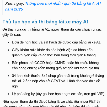
Xem ngay:
Thông báo mới nhất - lịch thi bằng lái A, A1
năm 2025
Thủ tục học và thi bằng lái xe máy A1
Để tham gia dự thi bằng lái A1, người tham dự cần chuẩn bị các 
giấy tờ sau:
Đơn đề nghị học và sát hạch để được cấp bằng lái xe A1.
Giấy khám sức khỏe do các bệnh viện đa khoa cấp 
quận/huyện cấp và có thời hạn trong thời gian 6 tháng.
Bản photo thẻ CCCD hoặc CMND hoặc hộ chiếu không 
cần công chứng (cần mang giấy tờ gốc khi tham gia thi).
04 ảnh kích thước 3x4 chụp gần nhất trong khoảng 6 tháng 
trở lại. 2 ảnh nộp vào sở GTVT và 1 ảnh dán vào đơn đề 
nghị
Lệ phí đăng ký (tùy gói học bạn chọn: cơ bản, trọn gói, VIP)
Nếu người tham dự thi đã có bằng lái xe chất liệu nhựa PET thì 
nên copy thâm bản sao bằng này để nộp vào hôm thi sát hạch.