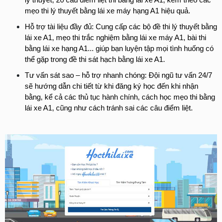
lý thuyết, 20 câu điểm liệt thi bằng lái xe A1, kèm theo các 
mẹo thi lý thuyết bằng lái xe máy hạng A1 hiệu quả.
Hỗ trợ tài liệu đầy đủ: Cung cấp các bộ đề thi lý thuyết bằng 
lái xe A1, mẹo thi trắc nghiệm bằng lái xe máy A1, bài thi 
bằng lái xe hạng A1... giúp bạn luyện tập mọi tình huống có 
thể gặp trong đề thi sát hạch bằng lái xe A1.
Tư vấn sát sao – hỗ trợ nhanh chóng: Đội ngũ tư vấn 24/7 
sẽ hướng dẫn chi tiết từ khi đăng ký học đến khi nhận 
bằng, kể cả các thủ tục hành chính, cách học mẹo thi bằng 
lái xe A1, cũng như cách tránh sai các câu điểm liệt.