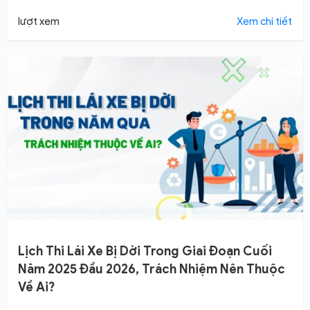
học thi bằng lái xe máy dễ dàng và ít tốn kém thời
gian nhất?
lượt xem
Xem chi tiết
Lịch Thi Lái Xe Bị Dời Trong Giai Đoạn Cuối
Năm 2025 Đầu 2026, Trách Nhiệm Nên Thuộc
Về Ai?