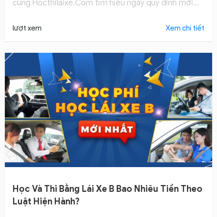
cùng Hocthilaixe.Com tìm hiểu ngay quy định mới
nhất của Bộ Công An về quy định chi phí học bằng lái
A1 nhé!
lượt xem
Xem chi tiết
Học Và Thi Bằng Lái Xe B Bao Nhiêu Tiền Theo
Luật Hiện Hành?