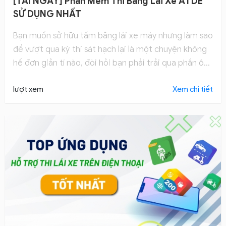
[TẢI NGAY] Phần Mềm Thi Bằng Lái Xe A1 DỄ
SỬ DỤNG NHẤT
Bạn muốn sở hữu tấm bằng lái xe máy nhưng làm sao
để vượt qua kỳ thi sát hạch lại là một chuyện không
hề đơn giản tí nào, đòi hỏi bạn phải trải qua phần ôn
tập lý thuyết cho đến thực hành. Vậy có phần mềm
thi bằng lái xe A1 nào bổ trợ cho việc ôn tập không?
lượt xem
Xem chi tiết