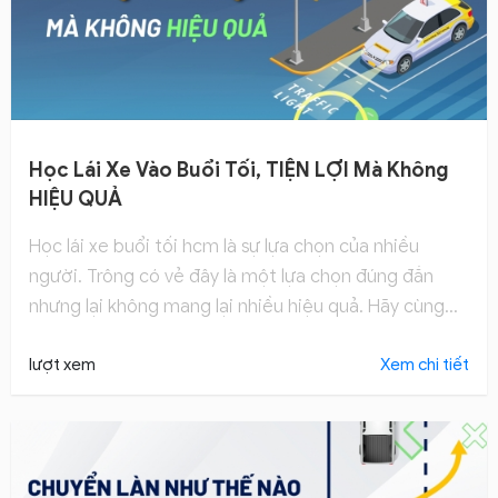
Học Lái Xe Vào Buổi Tối, TIỆN LỢI Mà Không
HIỆU QUẢ
Học lái xe buổi tối hcm là sự lựa chọn của nhiều
người. Trông có vẻ đây là một lựa chọn đúng đắn
nhưng lại không mang lại nhiều hiệu quả. Hãy cùng
Hocthilaixe.com tìm hiểu xem tại sao nhé!
lượt xem
Xem chi tiết