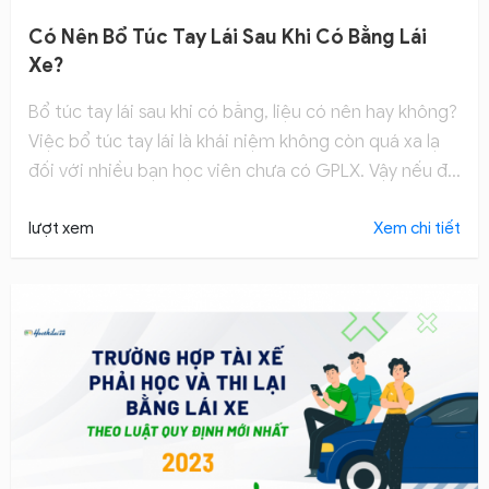
Có Nên Bổ Túc Tay Lái Sau Khi Có Bằng Lái
Xe?
Bổ túc tay lái sau khi có bằng, liệu có nên hay không?
Việc bổ túc tay lái là khái niệm không còn quá xa lạ
đối với nhiều bạn học viên chưa có GPLX. Vậy nếu đã
có GPLX thi có nên bổ túc tay lái hay không?
lượt xem
Xem chi tiết