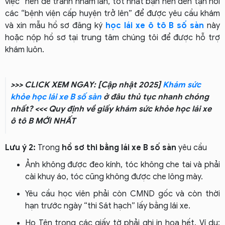
việc” nên để tránh nhầm lẫn, tốt nhất bạn nên đến tận nơi
các “bệnh viện cấp huyện trở lên” để được yêu cầu khám
và xin mẫu hồ sơ đăng ký
học lái xe ô tô B số sàn
này
hoặc nộp hồ sơ tại trung tâm chúng tôi để được hỗ trợ
khám luôn.
>>> CLICK XEM NGAY: [Cập nhật 2025]
Khám sức
khỏe học lái xe B số sàn
ở đâu thủ tục nhanh chóng
nhất? <<<
Quy định về giấy khám sức khỏe học lái xe
ô tô B MỚI NHẤT
Lưu ý 2:
Trong
hồ sơ thi bằng lái xe B số sàn
yêu cầu
Ảnh không được đeo kính, tóc không che tai và phải
cài khuy áo, tóc cũng không được che lông mày.
Yêu cầu học viên phải còn CMND gốc và còn thời
hạn trước ngày “thi Sát hạch” lấy bằng lái xe.
Họ Tên trong các giấy tờ phải ghi in hoa hết. Ví dụ: