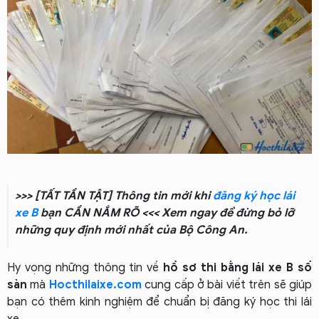
>>> [TẤT TẦN TẬT] Thông tin mới khi
đăng ký học lái
xe B
bạn CẦN NẮM RÕ <<< Xem ngay để đừng bỏ lỡ
những quy định mới nhất của Bộ Công An.
Hy vọng những thông tin về
hồ sơ thi bằng lái xe B số
sàn
mà
Hocthilaixe.com
cung cấp ở bài viết trên sẽ giúp
bạn có thêm kinh nghiệm để chuẩn bị đăng ký học thi lái
xe.