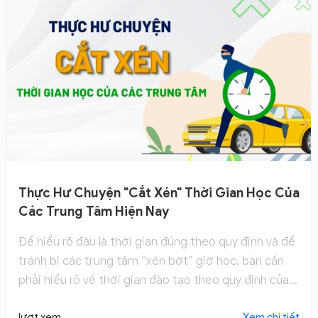
Thực Hư Chuyện "cắt Xén" Thời Gian Học Của
Các Trung Tâm Hiện Nay
Để hiểu rõ đâu là thời gian đúng theo quy định và để
tránh bị các trung tâm “xén bớt” giờ học, bạn cần
phải hiểu rõ về thời gian đào tạo theo quy định của
Bộ Công An. Đó chính là ký do bạn nên theo dõi bài
lượt xem
Xem chi tiết