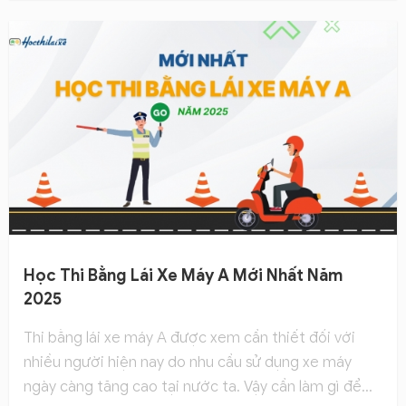
sẽ giúp bạn chủ động hơn trong quá trình chuẩn bị.
Cùng Hocthilaixe tìm hiểu qua bài chia sẻ dưới đây
để có được thông tin chính xác và đầy đủ nhất.
Học Thi Bằng Lái Xe Máy A Mới Nhất Năm
2025
Thi bằng lái xe máy A được xem cần thiết đối với
nhiều người hiện nay do nhu cầu sử dụng xe máy
ngày càng tăng cao tại nước ta. Vậy cần làm gì để