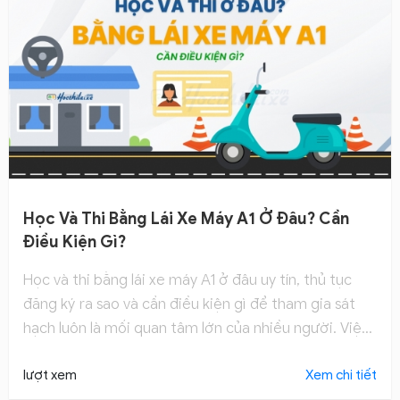
Học Và Thi Bằng Lái Xe Máy A1 Ở Đâu? Cần
Điều Kiện Gì?
Học và thi bằng lái xe máy A1 ở đâu uy tín, thủ tục
đăng ký ra sao và cần điều kiện gì để tham gia sát
hạch luôn là mối quan tâm lớn của nhiều người. Việc
nắm rõ các yêu cầu, quy trình thi, bộ đề thi bằng lái
xe máy A1, cũng như mẹo thi lý thuyết và thực hành
lượt xem
Xem chi tiết