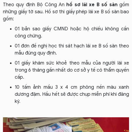
Theo quy định Bộ Công An
hồ sơ lái xe B số sàn
gồm
những giấy tờ sau. Hồ sơ thi giấy phép lái xe B số sàn bao
gồm:
01 bản sao giấy CMND hoặc hộ chiếu không cần
công chứng.
01 đơn đề nghị học thi sát hạch lái xe B số sàn theo
mẫu đúng quy định.
01 giấy khám sức khoẻ theo mẫu của người lái xe
trong 6 tháng gần nhất do cơ sở y tế có thẩm quyền
cấp.
10 tấm ảnh mầu 3 x 4 cm phông nền màu xanh
dương đậm. Hầu hết sẽ được chụp miễn phí khi đăng
ký.