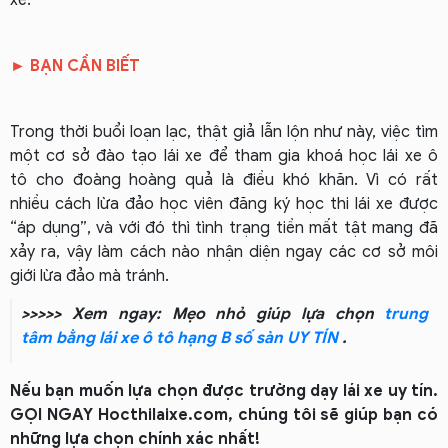
► BẠN CẦN BIẾT
Trong thời buổi loạn lạc, thật giả lẫn lộn như này, việc tìm
một cơ sở đào tạo lái xe để tham gia khoá học lái xe ô
tô cho đoàng hoàng quả là điều khó khăn. Vì có rất
nhiều cách lừa đảo học viên đăng ký học thi lái xe được
“áp dụng”, và với đó thì tình trạng tiền mất tật mang đã
xảy ra, vậy làm cách nào nhận diện ngay các cơ sở môi
giới lừa đảo mà tránh.
>>>>> Xem ngay: Mẹo nhỏ giúp lựa chọn
trung
tâm bằng lái xe ô tô hạng B số sàn UY TÍN
.
Nếu bạn muốn lựa chọn được trường dạy lái xe uy tín.
GỌI NGAY Hocthilaixe.com, chúng tôi sẽ giúp bạn có
những lựa chọn chính xác nhất!