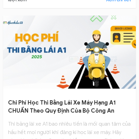
viết dưới đây cùng với Hocthilaixe.com.
Chi Phí Học Thi Bằng Lái Xe Máy Hạng A1
CHUẨN Theo Quy Định Của Bộ Công An
Thi bằng lái xe A1 bao nhiêu tiền là mối quan tâm của
hầu hết mọi người khi đăng kí học lái xe máy. Hãy