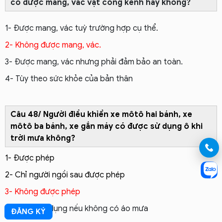
có được mang, vác vật cồng kềnh hay không?
1- Được mang, vác tuỳ trường hợp cụ thể.
2- Không được mang, vác.
3- Được mang, vác nhưng phải đảm bảo an toàn.
4- Tùy theo sức khỏe của bản thân
Câu 48/ Người điều khỉển xe môtô hai bánh, xe
môtô ba bánh, xe gắn máy có được
sử dụng ô khi
trời mưa không?
1- Được phép
2- Chỉ người ngồi sau được phép
3- Không được phép
4- Được sử dụng nếu không có áo mưa
ĐĂNG KÝ