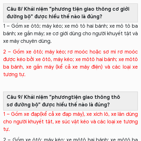
Câu 8/ Khái niệm “phương tiện giao thông cơ giới
đường bộ” được hiểu thế nào là đúng?
1 – Gồm xe ôtô; máy kéo; xe mô tô hai bánh; xe mô tô ba
bánh; xe gắn máy; xe cơ giới dùng cho người khuyết tật và
xe máy chuyên dùng.
2 – Gồm xe ôtô; máy kéo; rơ moóc hoặc sơ mi rơ moóc
được kéo bởi xe ôtô, máy kéo; xe môtô hai bánh; xe môtô
ba bánh, xe gắn máy (kể cả xe máy điện) và các loại xe
tương tự.
Câu 9/ Khái niệm “phươngtiện giao thông thô
sơ đường bộ” được hiểu thế nào là đúng?
1 – Gồm xe đạp(kể cả xe đạp máy), xe xích lô, xe lăn dùng
cho người khuyết tật, xe súc vật kéo và các loại xe tương
tự.
2 – Gồm xe ôtô; máy kéo; xe môtô hai bánh; xe môtô ba