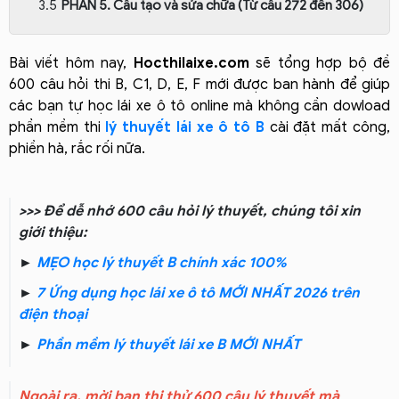
PHẦN 5. Cấu tạo và sửa chữa (Từ câu 272 đến 306)
Bài viết hôm nay,
Hocthilaixe.com
sẽ tổng hợp bộ đề
600 câu hỏi thi B, C1, D, E, F mới được ban hành để giúp
các bạn tự học lái xe ô tô online mà không cần dowload
phần mềm thi
lý thuyết lái xe ô tô B
cài đặt mất công,
phiền hà, rắc rối nữa.
>>> Để dễ nhớ 600 câu hỏi lý thuyết, chúng tôi xin
giới thiệu:
►
MẸO học lý thuyết B chính xác 100%
►
7 Ứng dụng học lái xe ô tô MỚI NHẤT 2026 trên
điện thoại
►
Phần mềm lý thuyết lái xe B MỚI NHẤT
Ngoài ra, mời bạn thi thử 600 câu lý thuyết mà