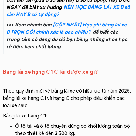
còn lăn tăn giữa B số sàn hay B số tự động. Hãy ĐỌC
NGAY để biết xu hướng
NÊN HỌC BẰNG LÁI XE B số
sàn HAY B số tự động?
>>> Xem nhanh bản
[CẬP NHẬT] Học phí bằng lái xe
B TRỌN GÓI chính xác là bao nhiêu?
để biết các
trung tâm có đang dụ dỗ bạn bằng những khóa học
rẻ tiền, kém chất lượng
Bằng lái xe hạng C1 C lái được xe gì?
Theo quy định mới về bằng lái xe có hiệu lực từ năm 2025,
bằng lái xe hạng C1 và hạng C cho phép điều khiển các
loại xe sau:
Bằng lái xe hạng C1:
Ô tô tải và ô tô chuyên dùng có khối lượng toàn bộ
theo thiết kế đến 3.500 kg.