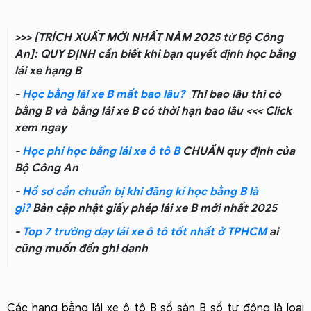
>>> [TRÍCH XUẤT MỚI NHẤT NĂM 2025 từ Bộ Công
An]: QUY ĐỊNH cần biết khi bạn quyết định học bằng
lái xe hạng B
-
Học bằng lái xe B mất bao lâu?
Thi bao lâu thì có
bằng B và
bằng lái xe B có thời hạn bao lâu
<<< Click
xem ngay
-
Học phí học bằng lái xe ô tô B
CHUẨN quy định của
Bộ Công An
-
Hồ sơ cần chuẩn bị khi đăng kí học bằng B là
gì?
Bản cập nhật giấy phép lái xe B mới nhất 2025
-
Top 7 trường dạy lái xe ô tô tốt nhất ở TPHCM
ai
cũng muốn đến ghi danh
Các hạng bằng lái xe ô tô B số sàn B số tự động
là loại