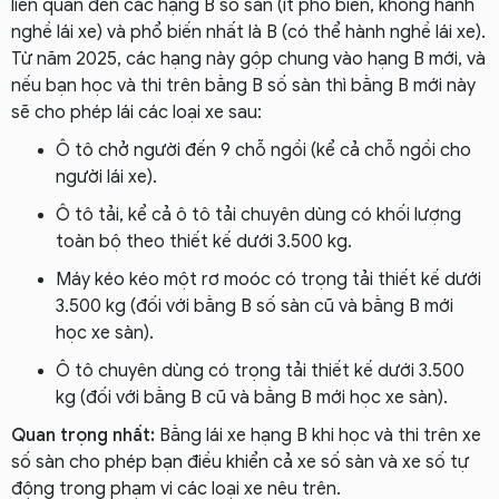
liên quan đến các hạng B số sàn (ít phổ biến, không hành
nghề lái xe) và phổ biến nhất là B (có thể hành nghề lái xe).
Từ năm 2025, các hạng này gộp chung vào hạng B mới, và
nếu bạn học và thi trên bằng B số sàn thì bằng B mới này
sẽ cho phép lái các loại xe sau:
Ô tô chở người đến 9 chỗ ngồi (kể cả chỗ ngồi cho
người lái xe).
Ô tô tải, kể cả ô tô tải chuyên dùng có khối lượng
toàn bộ theo thiết kế dưới 3.500 kg.
Máy kéo kéo một rơ moóc có trọng tải thiết kế dưới
3.500 kg (đối với bằng B số sàn cũ và bằng B mới
học xe sàn).
Ô tô chuyên dùng có trọng tải thiết kế dưới 3.500
kg (đối với bằng B cũ và bằng B mới học xe sàn).
Quan trọng nhất:
Bằng lái xe hạng B khi học và thi trên xe
số sàn cho phép bạn điều khiển cả xe số sàn và xe số tự
động trong phạm vi các loại xe nêu trên.