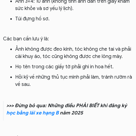
Ảnh 3×4: 10 ảnh (không tính ảnh dán trên giấy khám
sức khỏe và sơ yếu lý lịch).
Túi đựng hồ sơ.
Các bạn cần lưu ý là:
Ảnh không được đeo kính, tóc không che tai và phải
cài khuy áo, tóc cũng không được che lông mày.
Họ tên trong các giấy tờ phải ghi in hoa hết.
Hỏi kỹ về những thủ tục mình phải làm, tránh rườm rà
về sau.
>>> Đừng bỏ qua: Những điều PHẢI BIẾT khi đăng ký
học bằng lái xe hạng B
năm 2025